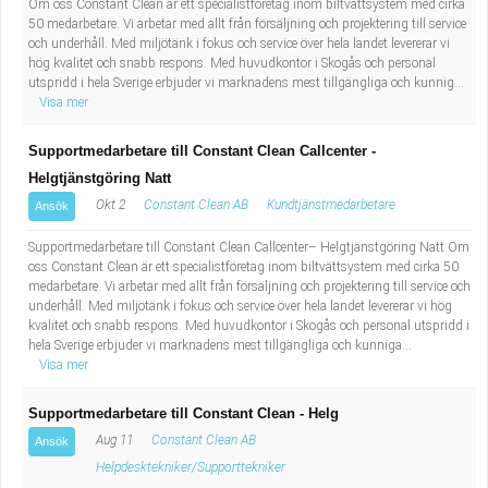
Om oss Constant Clean är ett specialistföretag inom biltvättsystem med cirka
Fastighetsskötare
Socialt arbete
50 medarbetare. Vi arbetar med allt från försäljning och projektering till service
och underhåll. Med miljötänk i fokus och service över hela landet levererar vi
Informatör/Kommunikatör
hög kvalitet och snabb respons. Med huvudkontor i Skogås och personal
Säkerhetsarbete
utspridd i hela Sverige erbjuder vi marknadens mest tillgängliga och kunnig...
Visa mer
Brevbärare
Tekniskt arbete
Supportmedarbetare till Constant Clean Callcenter -
Sjuksköterska, grundutbildad
Transport
Helgtjänstgöring Natt
Okt 2
Constant Clean AB
Kundtjänstmedarbetare
Ansök
Kock, storhushåll
Supportmedarbetare till Constant Clean Callcenter– Helgtjänstgöring Natt Om
oss Constant Clean är ett specialistföretag inom biltvättsystem med cirka 50
Undersköterska, vård- o specialavd. o mottagning
medarbetare. Vi arbetar med allt från försäljning och projektering till service och
underhåll. Med miljötänk i fokus och service över hela landet levererar vi hög
kvalitet och snabb respons. Med huvudkontor i Skogås och personal utspridd i
Bibliotekarie
hela Sverige erbjuder vi marknadens mest tillgängliga och kunniga...
Visa mer
Administrativ assistent
Supportmedarbetare till Constant Clean - Helg
Lärare i gymnasiet
Aug 11
Constant Clean AB
Ansök
Helpdesktekniker/Supporttekniker