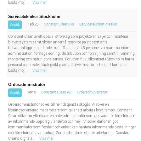
bästa möjl...
Visa mer
Servicetekniker Stockholm
Feb 23
Constant Clean AB
Servicetekniker, maskin
Ansök
Constant Clean är ett specialistföretag som projekterar, säljer och monterar
biltvättsystem samt sköter underhållsservice på ett stort antal
biltvättanläggningar landet runt. Totalt är vi 45 personer verksamma inom
administration, företagsledning, distribution och försäljning samt tillverkning,
montering och naturligtvis service. Förutom huvudkontoret i Stockholm har vi
personal och lokaler strategiskt placerade över hela landet för att kunna ge
bästa möjl...
Visa mer
Orderadministratör
Apr 6
Constant Clean AB
Orderadministratör
Ansök
Orderadministratör sökes till heltidstjänst i Skogås Vi söker en
lösningsorienterad medarbetare som gillar att arbeta i högt tempo. Constant
Clean söker nu ytterligare en orderadministratör som ansvarar för fördelningen
av inkommande uppdrag via telefon och mejl. Vi söker därför en god
kommunikatör som flexibelt och enkelt kan hantera inkommande beställningar
och fördelningar av uppdrag. Som orderadministratör arbetar du i Constant
Cleans digitala...
Visa mer