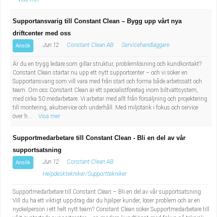
Supportansvarig till Constant Clean – Bygg upp vårt nya
driftcenter med oss
Jun 12
Constant Clean AB
Servicehandläggare
Ansök
Är du en trygg ledare som gillar struktur, problemlösning och kundkontakt?
Constant Clean startar nu upp ett nytt supportcenter – och vi söker en
Supportansvarig som vill vara med från start och forma både arbetssätt och
team. Om oss Constant Clean är ett specialistföretag inom biltvättsystem,
med cirka 50 medarbetare. Vi arbetar med allt från försäljning och projektering
till montering, akutservice och underhåll. Med miljötänk i fokus och service
över h...
Visa mer
Supportmedarbetare till Constant Clean - Bli en del av vår
supportsatsning
Jun 12
Constant Clean AB
Ansök
Helpdesktekniker/Supporttekniker
Supportmedarbetare till Constant Clean – Bli en del av vår supportsatsning
Vill du ha ett viktigt uppdrag där du hjälper kunder, löser problem och är en
nyckelperson i ett helt nytt team? Constant Clean söker Supportmedarbetare till