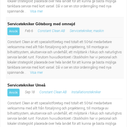
lokaler strategiskt placerade över hela landet för att kunna ge bästa möjliga
tänkbara service med kort varsel. Då vi ser en stor orderingång med nya
spännande...
Visa mer
Servicetekniker Göteborg med omnejd
Feb 6
Constant Clean AB
Servicetekniker, maskin
Ansök
Constant Clean är ett specialistföretag med totalt ett 50-tal medarbetare
verksamma med allt från försäljning och projektering, till montage av
biltvättsystem, akutservice och underhåll, ett miljötänk i fokus och naturligtvis
service landet runt. Förutom huvudkontoret i Stockholm har vi personal och
lokaler strategiskt placerade över hela landet för att kunna ge bästa möjliga
tänkbara service med kort varsel. Då vi ser en stor orderingång med nya
spännande...
Visa mer
Servicetekniker Umeå
Sep 18
Constant Clean AB
Installationstekniker
Ansök
Constant Clean är ett specialistföretag med totalt ett 50-tal medarbetare
verksamma med allt från försäljning och projektering, till montage av
biltvättsystem, akutservice och underhåll, ett miljötänk i fokus och naturligtvis
service landet runt. Förutom huvudkontoret i Stockholm har vi personal och
lokaler strategiskt placerade över hela landet för att kunna ge bästa möjliga