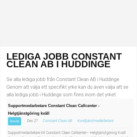
Industriell tillverkning
Behandlingsassistent/Socialpedagog
Installation, drift, underhåll
Tandsköterska
Kropps- och skönhetsvård
Budbilsförare
Kultur, media, design
Tidningsbud/Tidningsdistributör
LEDIGA JOBB CONSTANT
CLEAN AB I HUDDINGE
Militärt arbete
Lärare i fritidshem/Fritidspedagog
Se alla lediga jobb från Constant Clean AB i Huddinge.
Naturbruk
Taxiförare/Taxichaufför
Genom att välja ett specifikt yrke kan du även välja att se
alla lediga jobb i Huddinge som finns inom det yrket.
Naturvetenskapligt arbete
Läkarsekreterare/Vårdadmin/Medicinsk
Supportmedarbetare Constant Clean Callcenter -
sekreterare
Pedagogiskt arbete
Helgtjänstgöring kväll
Dec 27
Constant Clean AB
Kundtjänstmedarbetare
Ansök
Lastbilsförare m.fl.
Sanering och renhållning
Supportmedarbetare till Constant Clean Callcenter– Helgtjänstgöring Kväll