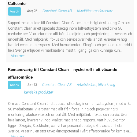
Callcenter
Aug 26
Constant Clean AB
Kundtjänstmedarbetare
Ansök
Supportmedarbetare till Constant Clean Callcenter– Helgtjänstgöring Om oss
Constant Clean är ett specialistföretag inom biltvättsystem med cirka 50
medarbetare. Vi arbetar med allt från försäljning och projektering till service och
underhåll. Med miljötänk i fokus och service över hela landet levererar vi hög
kvalitet och snabb respons. Med huvudkontor i Skogås och personal utspridd i
hela Sverige erbjuder vi marknadens mest tillgängliga och kunniga kun...
Visa mer
Kemansvarig till Constant Clean – nyckelroll i ett växande
affärsområde
Jun 13
Constant Clean AB
Arbetsledare, tillverkning
Ansök
kemiska produkter
Om oss Constant Clean är ett specialistföretag inom biltvättsystem, med cirka
50 medarbetare. Vi arbetar med allt från försäljning och projektering till
montering, akutservice och underhåll. Med miljötänk i fokus och service över
hela landet, levererar vi hög kvalitet med snabb respons. Vårt huvudkontor
ligger i Skogås, Stockholm, och vi har personal strategiskt placerad i hela
Sverige. Vi ser nu en stor utvecklingspotential i vårt affärsområde för kemiska...
Visa mer