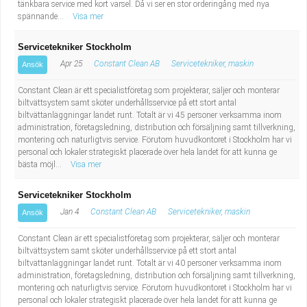
tänkbara service med kort varsel. Då vi ser en stor orderingång med nya
spännande...
Visa mer
Servicetekniker Stockholm
Apr 25
Constant Clean AB
Servicetekniker, maskin
Ansök
Constant Clean är ett specialistföretag som projekterar, säljer och monterar
biltvättsystem samt sköter underhållsservice på ett stort antal
biltvättanläggningar landet runt. Totalt är vi 45 personer verksamma inom
administration, företagsledning, distribution och försäljning samt tillverkning,
montering och naturligtvis service. Förutom huvudkontoret i Stockholm har vi
personal och lokaler strategiskt placerade över hela landet för att kunna ge
bästa möjl...
Visa mer
Servicetekniker Stockholm
Jan 4
Constant Clean AB
Servicetekniker, maskin
Ansök
Constant Clean är ett specialistföretag som projekterar, säljer och monterar
biltvättsystem samt sköter underhållsservice på ett stort antal
biltvättanläggningar landet runt. Totalt är vi 40 personer verksamma inom
administration, företagsledning, distribution och försäljning samt tillverkning,
montering och naturligtvis service. Förutom huvudkontoret i Stockholm har vi
personal och lokaler strategiskt placerade över hela landet för att kunna ge