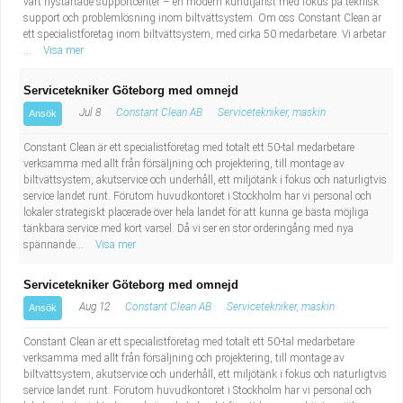
vårt nystartade supportcenter – en modern kundtjänst med fokus på teknisk
support och problemlösning inom biltvättsystem. Om oss Constant Clean är
ett specialistföretag inom biltvättsystem, med cirka 50 medarbetare. Vi arbetar
...
Visa mer
Servicetekniker Göteborg med omnejd
Jul 8
Constant Clean AB
Servicetekniker, maskin
Ansök
Constant Clean är ett specialistföretag med totalt ett 50-tal medarbetare
verksamma med allt från försäljning och projektering, till montage av
biltvättsystem, akutservice och underhåll, ett miljötänk i fokus och naturligtvis
service landet runt. Förutom huvudkontoret i Stockholm har vi personal och
lokaler strategiskt placerade över hela landet för att kunna ge bästa möjliga
tänkbara service med kort varsel. Då vi ser en stor orderingång med nya
spännande...
Visa mer
Servicetekniker Göteborg med omnejd
Aug 12
Constant Clean AB
Servicetekniker, maskin
Ansök
Constant Clean är ett specialistföretag med totalt ett 50-tal medarbetare
verksamma med allt från försäljning och projektering, till montage av
biltvättsystem, akutservice och underhåll, ett miljötänk i fokus och naturligtvis
service landet runt. Förutom huvudkontoret i Stockholm har vi personal och