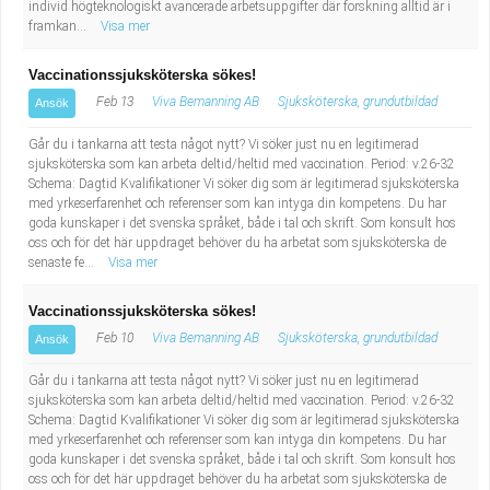
individ högteknologiskt avancerade arbetsuppgifter där forskning alltid är i
framkan...
Visa mer
Vaccinationssjuksköterska sökes!
Feb 13
Viva Bemanning AB
Sjuksköterska, grundutbildad
Ansök
Går du i tankarna att testa något nytt? Vi söker just nu en legitimerad
sjuksköterska som kan arbeta deltid/heltid med vaccination. Period: v.26-32
Schema: Dagtid Kvalifikationer Vi söker dig som är legitimerad sjuksköterska
med yrkeserfarenhet och referenser som kan intyga din kompetens. Du har
goda kunskaper i det svenska språket, både i tal och skrift. Som konsult hos
oss och för det här uppdraget behöver du ha arbetat som sjuksköterska de
senaste fe...
Visa mer
Vaccinationssjuksköterska sökes!
Feb 10
Viva Bemanning AB
Sjuksköterska, grundutbildad
Ansök
Går du i tankarna att testa något nytt? Vi söker just nu en legitimerad
sjuksköterska som kan arbeta deltid/heltid med vaccination. Period: v.26-32
Schema: Dagtid Kvalifikationer Vi söker dig som är legitimerad sjuksköterska
med yrkeserfarenhet och referenser som kan intyga din kompetens. Du har
goda kunskaper i det svenska språket, både i tal och skrift. Som konsult hos
oss och för det här uppdraget behöver du ha arbetat som sjuksköterska de