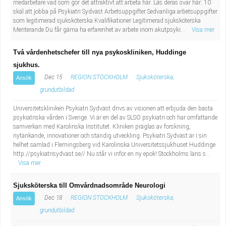
medarbetare vad som gör det attraktivt att arbeta här. Läs deras svar här: 10
skäl att jobba på Psykiatri Sydväst Arbetsuppgifter Sedvanliga arbetsuppgifter
som legitimerad sjuksköterska Kvalifikationer Legitimerad sjuksköterska
Meriterande Du får gärna ha erfarenhet av arbete inom akutpsyki...
Visa mer
Två vårdenhetschefer till nya psykoskliniken, Huddinge
sjukhus.
Dec 15
REGION STOCKHOLM
Sjuksköterska,
Ansök
grundutbildad
Universitetskliniken Psykiatri Sydväst drivs av visionen att erbjuda den bästa
psykiatriska vården i Sverige. Vi är en del av SLSO psykiatri och har omfattande
samverkan med Karolinska Institutet. Kliniken präglas av forskning,
nytänkande, innovationer och ständig utveckling. Psykiatri Sydväst är i sin
helhet samlad i Flemingsberg vid Karolinska Universitetssjukhuset Huddinge.
http://psykiatrisydvast.se// Nu står vi inför en ny epok! Stockholms läns s...
Visa mer
Sjuksköterska till Omvårdnadsområde Neurologi
Dec 18
REGION STOCKHOLM
Sjuksköterska,
Ansök
grundutbildad