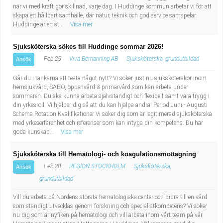
när vi med kraft gör skillnad, varje dag. I Huddinge kommun arbetar vi för att
skapa ett hållbart samhälle, där natur, teknik och god service samspelar.
Huddinge är en st...
Visa mer
Sjuksköterska sökes till Huddinge sommar 2026!
Feb 25
Viva Bemanning AB
Sjuksköterska, grundutbildad
Ansök
Går du i tankarna att testa något nytt? Vi söker just nu sjuksköterskor inom
hemsjukvård, SÄBO, öppenvård & primärvård som kan arbeta under
sommaren. Du ska kunna arbeta självständigt och flexibelt samt vara trygg i
din yrkesroll. Vi hjälper dig så att du kan hjälpa andra! Period Juni - Augusti
Schema Rotation Kvalifikationer Vi söker dig som är legitimerad sjuksköterska
med yrkeserfarenhet och referenser som kan intyga din kompetens. Du har
goda kunskap...
Visa mer
Sjuksköterska till Hematologi- och koagulationsmottagning
Feb 20
REGION STOCKHOLM
Sjuksköterska,
Ansök
grundutbildad
Vill du arbeta på Nordens största hematologiska center och bidra till en vård
som ständigt utvecklas genom forskning och specialistkompetens? Vi söker
nu dig som är nyfiken på hematologi och vill arbeta inom vårt team på vår