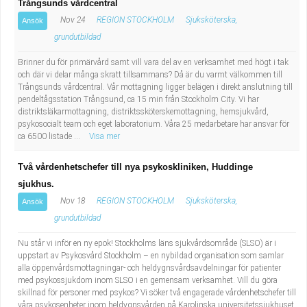
Trångsunds vårdcentral
Nov 24
REGION STOCKHOLM
Sjuksköterska,
Ansök
grundutbildad
Brinner du för primärvård samt vill vara del av en verksamhet med högt i tak
och där vi delar många skratt tillsammans? Då är du varmt välkommen till
Trångsunds vårdcentral. Vår mottagning ligger belägen i direkt anslutning till
pendeltågsstation Trångsund, ca 15 min från Stockholm City. Vi har
distriktsläkarmottagning, distriktssköterskemottagning, hemsjukvård,
psykosocialt team och eget laboratorium. Våra 25 medarbetare har ansvar för
ca 6500 listade ...
Visa mer
Två vårdenhetschefer till nya psykoskliniken, Huddinge
sjukhus.
Nov 18
REGION STOCKHOLM
Sjuksköterska,
Ansök
grundutbildad
Nu står vi inför en ny epok! Stockholms läns sjukvårdsområde (SLSO) är i
uppstart av Psykosvård Stockholm – en nybildad organisation som samlar
alla öppenvårdsmottagningar- och heldygnsvårdsavdelningar för patienter
med psykossjukdom inom SLSO i en gemensam verksamhet. Vill du göra
skillnad för personer med psykos? Vi söker två engagerade vårdenhetschefer till
våra psykosenheter inom heldygnsvården på Karolinska universitetssjukhuset