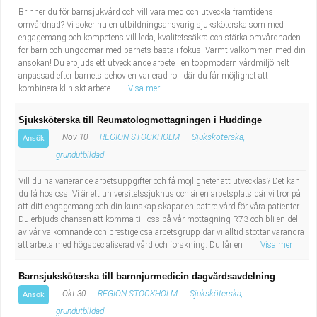
Brinner du för barnsjukvård och vill vara med och utveckla framtidens
omvårdnad? Vi söker nu en utbildningsansvarig sjuksköterska som med
engagemang och kompetens vill leda, kvalitetssäkra och stärka omvårdnaden
för barn och ungdomar med barnets bästa i fokus. Varmt välkommen med din
ansökan! Du erbjuds ett utvecklande arbete i en toppmodern vårdmiljö helt
anpassad efter barnets behov en varierad roll där du får möjlighet att
kombinera kliniskt arbete ...
Visa mer
Sjuksköterska till Reumatologmottagningen i Huddinge
Nov 10
REGION STOCKHOLM
Sjuksköterska,
Ansök
grundutbildad
Vill du ha varierande arbetsuppgifter och få möjligheter att utvecklas? Det kan
du få hos oss. Vi är ett universitetssjukhus och är en arbetsplats där vi tror på
att ditt engagemang och din kunskap skapar en bättre vård för våra patienter.
Du erbjuds chansen att komma till oss på vår mottagning R73 och bli en del
av vår välkomnande och prestigelösa arbetsgrupp där vi alltid stöttar varandra
att arbeta med högspecialiserad vård och forskning. Du får en ...
Visa mer
Barnsjuksköterska till barnnjurmedicin dagvårdsavdelning
Okt 30
REGION STOCKHOLM
Sjuksköterska,
Ansök
grundutbildad