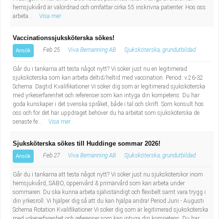
hemsjukvård är välordnad och omfattar cirka 55 inskrivna patienter. Hos oss
arbeta...
Visa mer
Vaccinationssjuksköterska sökes!
Feb 25
Viva Bemanning AB
Sjuksköterska, grundutbildad
Ansök
Går du i tankarna att testa något nytt? Vi söker just nu en legitimerad
sjuksköterska som kan arbeta deltid/heltid med vaccination. Period: v.26-32
Schema: Dagtid Kvalifikationer Vi söker dig som är legitimerad sjuksköterska
med yrkeserfarenhet och referenser som kan intyga din kompetens. Du har
goda kunskaper i det svenska språket, både i tal och skrift. Som konsult hos
oss och för det här uppdraget behöver du ha arbetat som sjuksköterska de
senaste fe...
Visa mer
Sjuksköterska sökes till Huddinge sommar 2026!
Feb 27
Viva Bemanning AB
Sjuksköterska, grundutbildad
Ansök
Går du i tankarna att testa något nytt? Vi söker just nu sjuksköterskor inom
hemsjukvård, SÄBO, öppenvård & primärvård som kan arbeta under
sommaren. Du ska kunna arbeta självständigt och flexibelt samt vara trygg i
din yrkesroll. Vi hjälper dig så att du kan hjälpa andra! Period Juni - Augusti
Schema Rotation Kvalifikationer Vi söker dig som är legitimerad sjuksköterska
med yrkeserfarenhet och referenser som kan intyga din kompetens. Du har