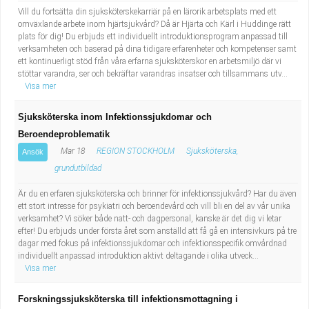
Vill du fortsätta din sjuksköterskekarriär på en lärorik arbetsplats med ett
omväxlande arbete inom hjärtsjukvård? Då är Hjärta och Kärl i Huddinge rätt
plats för dig! Du erbjuds ett individuellt introduktionsprogram anpassad till
verksamheten och baserad på dina tidigare erfarenheter och kompetenser samt
ett kontinuerligt stöd från våra erfarna sjuksköterskor en arbetsmiljö där vi
stöttar varandra, ser och bekräftar varandras insatser och tillsammans utv...
Visa mer
Sjuksköterska inom Infektionssjukdomar och
Beroendeproblematik
Mar 18
REGION STOCKHOLM
Sjuksköterska,
Ansök
grundutbildad
Är du en erfaren sjuksköterska och brinner för infektionssjukvård? Har du även
ett stort intresse för psykiatri och beroendevård och vill bli en del av vår unika
verksamhet? Vi söker både natt- och dagpersonal, kanske är det dig vi letar
efter! Du erbjuds under första året som anställd att få gå en intensivkurs på tre
dagar med fokus på infektionssjukdomar och infektionsspecifik omvårdnad
individuellt anpassad introduktion aktivt deltagande i olika utveck...
Visa mer
Forskningssjuksköterska till infektionsmottagning i