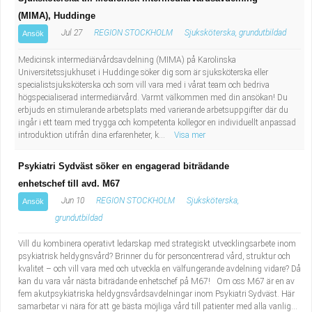
Fastighetsskötare
Socialt arbete
(MIMA), Huddinge
Jul 27
REGION STOCKHOLM
Sjuksköterska, grundutbildad
Ansök
Informatör/Kommunikatör
Säkerhetsarbete
Medicinsk intermediärvårdsavdelning (MIMA) på Karolinska
Universitetssjukhuset i Huddinge söker dig som är sjuksköterska eller
Brevbärare
Tekniskt arbete
specialistsjuksköterska och som vill vara med i vårat team och bedriva
högspecialiserad intermediärvård. Varmt välkommen med din ansökan! Du
Sjuksköterska, grundutbildad
Transport
erbjuds en stimulerande arbetsplats med varierande arbetsuppgifter där du
ingår i ett team med trygga och kompetenta kollegor en individuellt anpassad
introduktion utifrån dina erfarenheter, k...
Visa mer
Kock, storhushåll
Psykiatri Sydväst söker en engagerad biträdande
Undersköterska, vård- o specialavd. o mottagning
enhetschef till avd. M67
Jun 10
REGION STOCKHOLM
Sjuksköterska,
Ansök
Bibliotekarie
grundutbildad
Vill du kombinera operativt ledarskap med strategiskt utvecklingsarbete inom
Administrativ assistent
psykiatrisk heldygnsvård? Brinner du för personcentrerad vård, struktur och
kvalitet – och vill vara med och utveckla en välfungerande avdelning vidare? Då
Lärare i gymnasiet
kan du vara vår nästa biträdande enhetschef på M67! Om oss M67 är en av
fem akutpsykiatriska heldygnsvårdsavdelningar inom Psykiatri Sydväst. Här
samarbetar vi nära för att ge bästa möjliga vård till patienter med alla vanlig...