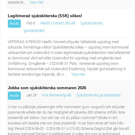
senaste fe...
Visa mer
Legitimerad sjuksköterska (SSK) sökes!
Feb 6
Health Connect 365 AB
Sjuksköterska,
Ansök
grundutbildad
UPPDRAG & PERIOD Health Connect erbjuder Välbetalda uppdrag med
schyssta, förmånliga villkor! Sjuksköterska sökes – uppdrag inom kommunal
verksamhet och slutenvård Vi söker legitimerade sjuksköterskor med erfarenhet
av kommunal vård och/eller slutenvård för uppdrag med omgående start.
Omfattning: Omgående – 2026-08-31 Plats: Varierande uppdrag inom
kommunal verksamhet och slutenvård Ersättning: Mycket god ersättning Vi
hanterar ansökningar löpande, då vi ...
Visa mer
Jobba som sjuksköterska sommaren 2026
Jan 28
Viva Bemanning AB
Sjuksköterska, grundutbildad
Ansök
Vi har nu påbörjat planeringen inför sommaren (juni–augusti) och erbjuder
spännande arbete där du har möjlighet att påverka ditt schema utifrån dina
önskemål och behov. Hur och när vill du jobba i sommar? Skicka in din
ansökan och berätta mer om dina önskemål. Vi ser fram emot att höra från
dig! Period 2026-06-02 - 2026-08-31 (v.23-35) Schema Dagtid (Det går bra att
komma med eget förslag) Kvalifikationer Vi söker dig som är legitimerad