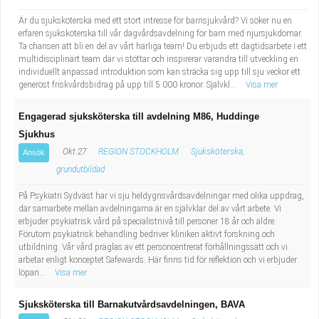
Är du sjuksköterska med ett stort intresse för barnsjukvård? Vi söker nu en
erfaren sjuksköterska till vår dagvårdsavdelning för barn med njursjukdomar.
Ta chansen att bli en del av vårt härliga team! Du erbjuds ett dagtidsarbete i ett
multidisciplinärt team där vi stöttar och inspirerar varandra till utveckling en
individuellt anpassad introduktion som kan sträcka sig upp till sju veckor ett
generöst friskvårdsbidrag på upp till 5 000 kronor. Självkl...
Visa mer
Engagerad sjuksköterska till avdelning M86, Huddinge
Sjukhus
Okt 27
REGION STOCKHOLM
Sjuksköterska,
Ansök
grundutbildad
På Psykiatri Sydväst har vi sju heldygnsvårdsavdelningar med olika uppdrag,
där samarbete mellan avdelningarna är en självklar del av vårt arbete. Vi
erbjuder psykiatrisk vård på specialistnivå till personer 18 år och äldre.
Förutom psykiatrisk behandling bedriver kliniken aktivt forskning och
utbildning. Vår vård präglas av ett personcentrerat förhållningssätt och vi
arbetar enligt konceptet Safewards. Här finns tid för reflektion och vi erbjuder
löpan...
Visa mer
Sjuksköterska till Barnakutvårdsavdelningen, BAVA