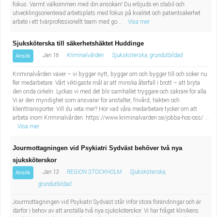
fokus. Varmt välkommen med din ansökan! Du erbjuds en stabil och
utvecklingsorienterad arbetsplats med fokus på kvalitet och patientsäkerhet
arbete i ett tvärprofessionellt team med go...
Visa mer
Sjuksköterska till säkerhetshäktet Huddinge
Jan 16
Kriminalvården
Sjuksköterska, grundutbildad
Ansök
Kriminalvården växer – vi bygger nytt, bygger om och bygger till och söker nu
fler medarbetare. Vårt viktigaste mål är att minska återfall i brott – att bryta
den onda cirkeln. Lyckas vi med det blir samhället tryggare och säkrare för alla.
Vi är den myndighet som ansvarar för anstalter, frivård, häkten och
klienttransporter. Vill du veta mer? Hör vad våra medarbetare tycker om att
arbeta inom Kriminalvården: https://www.kriminalvarden.se/jobba-hos-oss/ ...
Visa mer
Jourmottagningen vid Psykiatri Sydväst behöver två nya
sjuksköterskor
Jan 13
REGION STOCKHOLM
Sjuksköterska,
Ansök
grundutbildad
Jourmottagningen vid Psykiatri Sydväst står inför stora förändringar och är
därför i behov av att anställa två nya sjuksköterskor. Vi har frågat klinikens