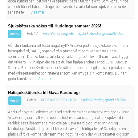
goda kunskaper i det svenska språket, både i tal och skrift. Som konsult hos
oss och för det här uppdraget behöver du ha arbetat som sjuksköterska de
senaste fe...
Visa mer
Sjuksköterska sökes till Huddinge sommar 2026!
Feb 17
Viva Bemanning AB
Sjuksköterska, grundutbildad
Ansök
Går du i tankarna att testa något nytt? Vi söker just nu sjuksköterskor inom
hemsjukvård, SÄBO, öppenvård & primärvård som kan arbeta under
sommaren. Du ska kunna arbeta självständigt och flexibelt samt vara trygg i
din yrkesroll. Vi hjälper dig så att du kan hjälpa andra! Period Juni - Augusti
Schema Rotation Kvalifikationer Vi söker dig som är legitimerad sjuksköterska
med yrkeserfarenhet och referenser som kan intyga din kompetens. Du har
goda kunskap...
Visa mer
Nattsjuksköterska till Gava Kardiologi
Feb 9
REGION STOCKHOLM
Sjuksköterska, grundutbildad
Ansök
Är du vår nya sjuksköterska? Med stark teamkänsla växer vi och gör skillnad.
Vi söker dig som vill vara med att bedriva avancerad geriatrisk sjukvård i
världsklass tillsammans med oss på Gava Kardiologi med inriktning
kardiologi. Ansök idag för att bli en del av vårt härliga team! Du erbjuds en
plats i vårt välkomnande team med högt i tak och där vi värdesätter dig som