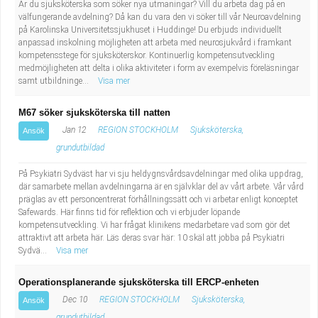
Är du sjuksköterska som söker nya utmaningar? Vill du arbeta dag på en
välfungerande avdelning? Då kan du vara den vi söker till vår Neuroavdelning
på Karolinska Universitetssjukhuset i Huddinge! Du erbjuds individuellt
anpassad inskolning möjligheten att arbeta med neurosjukvård i framkant
kompetensstege för sjuksköterskor. Kontinuerlig kompetensutveckling
medmöjligheten att delta i olika aktiviteter i form av exempelvis föreläsningar
samt utbildninge...
Visa mer
M67 söker sjuksköterska till natten
Jan 12
REGION STOCKHOLM
Sjuksköterska,
Ansök
grundutbildad
På Psykiatri Sydväst har vi sju heldygnsvårdsavdelningar med olika uppdrag,
där samarbete mellan avdelningarna är en självklar del av vårt arbete. Vår vård
präglas av ett personcentrerat förhållningssätt och vi arbetar enligt konceptet
Safewards. Här finns tid för reflektion och vi erbjuder löpande
kompetensutveckling. Vi har frågat klinikens medarbetare vad som gör det
attraktivt att arbeta här. Läs deras svar här: 10 skäl att jobba på Psykiatri
Sydvä...
Visa mer
Operationsplanerande sjuksköterska till ERCP-enheten
Dec 10
REGION STOCKHOLM
Sjuksköterska,
Ansök
grundutbildad