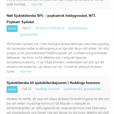
goda kunskap...
Visa mer
Natt Sjuksköterska 50% – psykiatrisk heldygnsvård, M77,
Psykiatri Sydväst
Feb 27
REGION STOCKHOLM
Sjuksköterska,
Ansök
grundutbildad
På Psykiatri Sydväst har vi fem heldygnsvårdsavdelningar med olika uppdrag,
där samarbete mellan avdelningarna är en självklar del av vårt arbete. Vår vård
präglas av ett personcentrerat förhållningssätt och vi arbetar enligt konceptet
Safewards. Här finns tid för reflektion och vi erbjuder löpande
kompetensutveckling. Vi har frågat klinikens medarbetare vad som gör det
attraktivt att arbeta här. Läs deras svar här: 10 skäl att jobba på Psykiatri
Sydvä...
Visa mer
Sjuksköterska till sjuksköterskejouren i Huddinge kommun
Feb 24
Huddinge kommun
Sjuksköterska, grundutbildad
Ansök
Värderar du närhet, att växa och skapa de bästa förutsättningarna för alla som
bor och verkar i Huddinge kommun? Då erbjuder vi mängder av
karriärmöjligheter i en välfungerande och växande kommun med både natur
och storstadspuls runt hörnet. Hos oss känner du dig trygg, delaktig och stolt