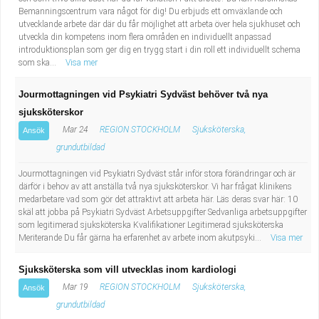
Bemanningscentrum vara något för dig! Du erbjuds ett omväxlande och
utvecklande arbete där där du får möjlighet att arbeta över hela sjukhuset och
utveckla din kompetens inom flera områden en individuellt anpassad
introduktionsplan som ger dig en trygg start i din roll ett individuellt schema
som ska...
Visa mer
Jourmottagningen vid Psykiatri Sydväst behöver två nya
sjuksköterskor
Mar 24
REGION STOCKHOLM
Sjuksköterska,
Ansök
grundutbildad
Jourmottagningen vid Psykiatri Sydväst står inför stora förändringar och är
därför i behov av att anställa två nya sjuksköterskor. Vi har frågat klinikens
medarbetare vad som gör det attraktivt att arbeta här. Läs deras svar här: 10
skäl att jobba på Psykiatri Sydväst Arbetsuppgifter Sedvanliga arbetsuppgifter
som legitimerad sjuksköterska Kvalifikationer Legitimerad sjuksköterska
Meriterande Du får gärna ha erfarenhet av arbete inom akutpsyki...
Visa mer
Sjuksköterska som vill utvecklas inom kardiologi
Mar 19
REGION STOCKHOLM
Sjuksköterska,
Ansök
grundutbildad