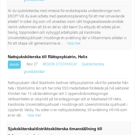
Är du sjuksköterska med intresse för endoskopiska undersökningar som
ERCP? Vill du även arbeta med operationsplanering för ett mer omväxlande
arbete? Vi söker dig som vill utvecklas inom vårt högspecialiserade område.
Varmt välkommen att bli en del av vårt team! Du erbjuds ett arbete på en
trevlig, toppmodern och nybyggd arbetsplats på Karolinska
Universitetssjukhuset i Huddinge en avdelning där vi tillsammans arbetar vi
för att skapa vår gemensamma ar...
Visa mer
Nattsjuksköterska till Rättspsykiatrin, Helix
Nov 27
REGION STOCKHOLM
Sjuksköterska,
Ansök
grundutbildad
Rättspsykiatri Vård Stockholm bedriver rättspsykiatrisk vård för patienter från
hela i Stockholms län och har cirka 550 medarbetare fördelade på två sektioner.
Kliniken har 15 vårdavdelningar och 2 öppenvårdsmottagningar.
Verksamheten är utspridd på tre anläggningar och är lokaliserad till Helix,
Karolinska Universitetssjukhuset i Huddinge och Löwenströmska sjukhuset i
Upplands Väsby. Nu söker vi en nattsjuksköterska, till avdelning H5-H6 som
är en vår...
Visa mer
Sjuksköterska/distriktssköterska timanställning till