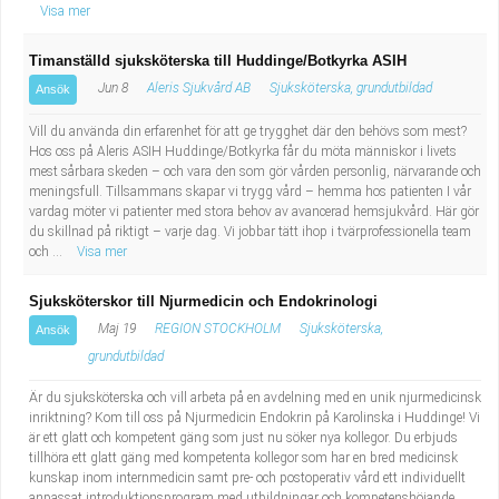
Visa mer
Timanställd sjuksköterska till Huddinge/Botkyrka ASIH
Jun 8
Aleris Sjukvård AB
Sjuksköterska, grundutbildad
Ansök
Vill du använda din erfarenhet för att ge trygghet där den behövs som mest?
Hos oss på Aleris ASIH Huddinge/Botkyrka får du möta människor i livets
mest sårbara skeden – och vara den som gör vården personlig, närvarande och
meningsfull. Tillsammans skapar vi trygg vård – hemma hos patienten I vår
vardag möter vi patienter med stora behov av avancerad hemsjukvård. Här gör
du skillnad på riktigt – varje dag. Vi jobbar tätt ihop i tvärprofessionella team
och ...
Visa mer
Sjuksköterskor till Njurmedicin och Endokrinologi
Maj 19
REGION STOCKHOLM
Sjuksköterska,
Ansök
grundutbildad
Är du sjuksköterska och vill arbeta på en avdelning med en unik njurmedicinsk
inriktning? Kom till oss på Njurmedicin Endokrin på Karolinska i Huddinge! Vi
är ett glatt och kompetent gäng som just nu söker nya kollegor. Du erbjuds
tillhöra ett glatt gäng med kompetenta kollegor som har en bred medicinsk
kunskap inom internmedicin samt pre- och postoperativ vård ett individuellt
anpassat introduktionsprogram med utbildningar och kompetenshöjande