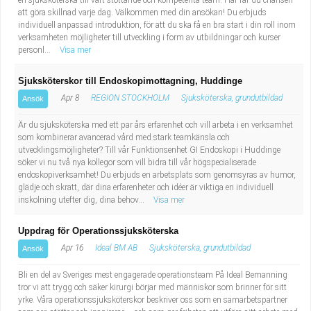
en sjuksköterska till vårt stöttande och kompetenta team. Här får du chansen
att göra skillnad varje dag. Välkommen med din ansökan! Du erbjuds
individuell anpassad introduktion, för att du ska få en bra start i din roll inom
verksamheten möjligheter till utveckling i form av utbildningar och kurser
personl...
Visa mer
Sjuksköterskor till Endoskopimottagning, Huddinge
Apr 8
REGION STOCKHOLM
Sjuksköterska, grundutbildad
Ansök
Är du sjuksköterska med ett par års erfarenhet och vill arbeta i en verksamhet
som kombinerar avancerad vård med stark teamkänsla och
utvecklingsmöjligheter? Till vår Funktionsenhet GI Endoskopi i Huddinge
söker vi nu två nya kollegor som vill bidra till vår högspecialiserade
endoskopiverksamhet! Du erbjuds en arbetsplats som genomsyras av humor,
glädje och skratt, där dina erfarenheter och idéer är viktiga en individuell
inskolning utefter dig, dina behov...
Visa mer
Uppdrag för Operationssjuksköterska
Apr 16
Ideal BM AB
Sjuksköterska, grundutbildad
Ansök
Bli en del av Sveriges mest engagerade operations­team På Ideal Bemanning
tror vi att trygg och säker kirurgi börjar med människor som brinner för sitt
yrke. Våra operationssjuksköterskor beskriver oss som en samarbetspartner