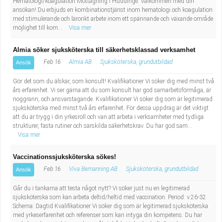
Hematologi/koagulation Mottagning i Huddinge. Välkommen med din
ansökan! Du erbjuds en kombinationstjänst inom hematologi och koagulation
med stimulerande och lärorikt arbete inom ett spännande och växande område
möjlighet till kom...
Visa mer
Almia söker sjuksköterska till säkerhetsklassad verksamhet
Feb 16
Almia AB
Sjuksköterska, grundutbildad
Ansök
Gör det som du älskar, som konsult! Kvalifikationer Vi söker dig med minst två
års erfarenhet. Vi ser gärna att du som konsult har god samarbetsförmåga, är
noggrann, och ansvarstagande. Kvalifikationer Vi söker dig som är legitimerad
sjuksköterska med minst två års erfarenhet. För dessa uppdrag är det viktigt
att du är trygg i din yrkesroll och van att arbeta i verksamheter med tydliga
strukturer, fasta rutiner och särskilda säkerhetskrav. Du har god sam...
Visa mer
Vaccinationssjuksköterska sökes!
Feb 16
Viva Bemanning AB
Sjuksköterska, grundutbildad
Ansök
Går du i tankarna att testa något nytt? Vi söker just nu en legitimerad
sjuksköterska som kan arbeta deltid/heltid med vaccination. Period: v.26-32
Schema: Dagtid Kvalifikationer Vi söker dig som är legitimerad sjuksköterska
med yrkeserfarenhet och referenser som kan intyga din kompetens. Du har