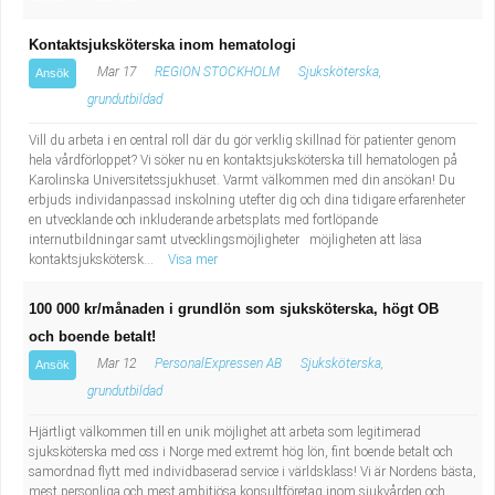
Kontaktsjuksköterska inom hematologi
Mar 17
REGION STOCKHOLM
Sjuksköterska,
Ansök
grundutbildad
Vill du arbeta i en central roll där du gör verklig skillnad för patienter genom
hela vårdförloppet? Vi söker nu en kontaktsjuksköterska till hematologen på
Karolinska Universitetssjukhuset. Varmt välkommen med din ansökan! Du
erbjuds individanpassad inskolning utefter dig och dina tidigare erfarenheter
en utvecklande och inkluderande arbetsplats med fortlöpande
internutbildningar samt utvecklingsmöjligheter möjligheten att läsa
kontaktsjukskötersk...
Visa mer
100 000 kr/månaden i grundlön som sjuksköterska, högt OB
och boende betalt!
Mar 12
PersonalExpressen AB
Sjuksköterska,
Ansök
grundutbildad
Hjärtligt välkommen till en unik möjlighet att arbeta som legitimerad
sjuksköterska med oss i Norge med extremt hög lön, fint boende betalt och
samordnad flytt med individbaserad service i världsklass! Vi är Nordens bästa,
mest personliga och mest ambitiösa konsultföretag inom sjukvården och