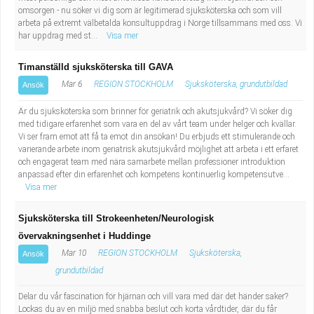
omsorgen - nu söker vi dig som är legitimerad sjuksköterska och som vill
arbeta på extremt välbetalda konsultuppdrag i Norge tillsammans med oss. Vi
har uppdrag med st...
Visa mer
Timanställd sjuksköterska till GAVA
Mar 6
REGION STOCKHOLM
Sjuksköterska, grundutbildad
Ansök
Är du sjuksköterska som brinner för geriatrik och akutsjukvård? Vi söker dig
med tidigare erfarenhet som vara en del av vårt team under helger och kvällar.
Vi ser fram emot att få ta emot din ansökan! Du erbjuds ett stimulerande och
varierande arbete inom geriatrisk akutsjukvård möjlighet att arbeta i ett erfaret
och engagerat team med nära samarbete mellan professioner introduktion
anpassad efter din erfarenhet och kompetens kontinuerlig kompetensutve...
Visa mer
Sjuksköterska till Strokeenheten/Neurologisk
övervakningsenhet i Huddinge
Mar 10
REGION STOCKHOLM
Sjuksköterska,
Ansök
grundutbildad
Delar du vår fascination för hjärnan och vill vara med där det händer saker?
Lockas du av en miljö med snabba beslut och korta vårdtider, där du får