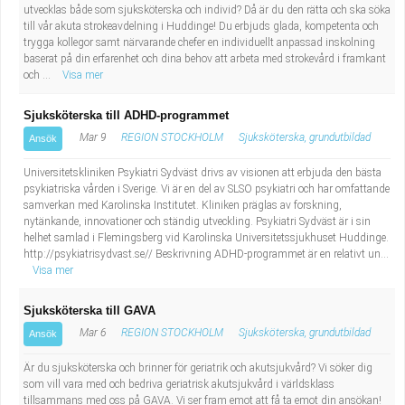
utvecklas både som sjuksköterska och individ? Då är du den rätta och ska söka
till vår akuta strokeavdelning i Huddinge! Du erbjuds glada, kompetenta och
trygga kollegor samt närvarande chefer en individuellt anpassad inskolning
baserat på din erfarenhet och dina behov att arbeta med strokevård i framkant
och ...
Visa mer
Sjuksköterska till ADHD-programmet
Mar 9
REGION STOCKHOLM
Sjuksköterska, grundutbildad
Ansök
Universitetskliniken Psykiatri Sydväst drivs av visionen att erbjuda den bästa
psykiatriska vården i Sverige. Vi är en del av SLSO psykiatri och har omfattande
samverkan med Karolinska Institutet. Kliniken präglas av forskning,
nytänkande, innovationer och ständig utveckling. Psykiatri Sydväst är i sin
helhet samlad i Flemingsberg vid Karolinska Universitetssjukhuset Huddinge.
http://psykiatrisydvast.se// Beskrivning ADHD-programmet är en relativt un...
Visa mer
Sjuksköterska till GAVA
Mar 6
REGION STOCKHOLM
Sjuksköterska, grundutbildad
Ansök
Är du sjuksköterska och brinner för geriatrik och akutsjukvård? Vi söker dig
som vill vara med och bedriva geriatrisk akutsjukvård i världsklass
tillsammans med oss på GAVA. Vi ser fram emot att få ta emot din ansökan!