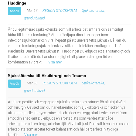
Huddinge
Mar 17
REGION STOCKHOLM
Sjuksköterska,
Ansök
grundutbildad
Är du legitimerad sjuksköterska som vill arbeta patientnära och samtidigt
bidra till klinisk forskning? Vill du fördjupa dina kunskaper inom
infektionssjukdomar och viral hepatit på ett universitetssjukhus? Då kan du
vara den forskningssjuksköterska vi söker till Infektionsmottagning 1 på
Karolinska Universitetssjukhuset i Huddinge! Du erbjuds ett självständigt och
flexibelt arbete där du har stor möjlighet att planera din egen tid en
kombination av prakt...
Visa mer
Sjuksköterska till Akutkirurgi och Trauma
Mar 13
REGION STOCKHOLM
Sjuksköterska,
Ansök
grundutbildad
Är du en positiv och engagerad sjuksköterska som brinner för akutsjukvård
och kirurgi? Oavsett om du har erfarenhet som sjuksköterska och söker nya
utmaningar eller är nyexaminerad och söker en trygg start i yrket, ser vi fram
emot din ansökan! Du erbjuds en arbetsplats som värdesätter både
arbetsglädje och en trygg arbetsmiljö. Vi vill att just Du skall trivas hos oss en
arbetsplats som arbetar för ett balanserat och hållbart arbetsliv tydliga
karriär...
Visa mer