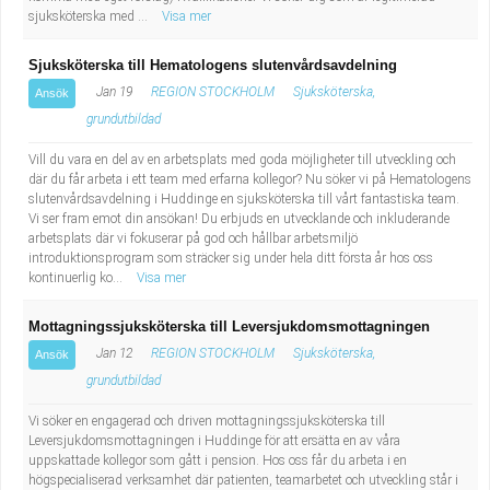
sjuksköterska med ...
Visa mer
Sjuksköterska till Hematologens slutenvårdsavdelning
Jan 19
REGION STOCKHOLM
Sjuksköterska,
Ansök
grundutbildad
Vill du vara en del av en arbetsplats med goda möjligheter till utveckling och
där du får arbeta i ett team med erfarna kollegor? Nu söker vi på Hematologens
slutenvårdsavdelning i Huddinge en sjuksköterska till vårt fantastiska team.
Vi ser fram emot din ansökan! Du erbjuds en utvecklande och inkluderande
arbetsplats där vi fokuserar på god och hållbar arbetsmiljö
introduktionsprogram som sträcker sig under hela ditt första år hos oss
kontinuerlig ko...
Visa mer
Mottagningssjuksköterska till Leversjukdomsmottagningen
Jan 12
REGION STOCKHOLM
Sjuksköterska,
Ansök
grundutbildad
Vi söker en engagerad och driven mottagningssjuksköterska till
Leversjukdomsmottagningen i Huddinge för att ersätta en av våra
uppskattade kollegor som gått i pension. Hos oss får du arbeta i en
högspecialiserad verksamhet där patienten, teamarbetet och utveckling står i