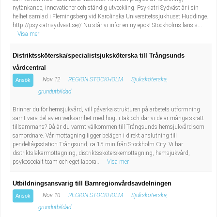
nytänkande, innovationer och ständig utveckling. Psykiatri Sydväst är i sin
helhet samlad i Flemingsberg vid Karolinska Universitetssjukhuset Huddinge.
http://psykiatrisydvast.se// Nu står vi inför en ny epok! Stockholms läns s...
Visa mer
Distriktssköterska/specialistsjuksköterska till Trångsunds
vårdcentral
Nov 12
REGION STOCKHOLM
Sjuksköterska,
Ansök
grundutbildad
Brinner du för hemsjukvård, vill påverka strukturen på arbetets utformning
samt vara del av en verksamhet med högt i tak och där vi delar många skratt
tillsammans? Då är du varmt välkommen till Trångsunds hemsjukvård som
samordnare. Vår mottagning ligger belägen i direkt anslutning till
pendeltågsstation Trångsund, ca 15 min från Stockholm City. Vi har
distriktsläkarmottagning, distriktssköterskemottagning, hemsjukvård,
psykosocialt team och eget labora...
Visa mer
Utbildningsansvarig till Barnregionvårdsavdelningen
Nov 10
REGION STOCKHOLM
Sjuksköterska,
Ansök
grundutbildad