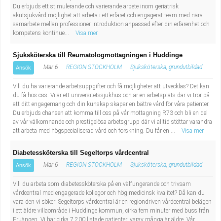
Du erbjuds ett stimulerande och varierande arbete inom geriatrisk
akutsjukvård möjlighet att arbeta i ett erfaret och engagerat team med nära
samarbete mellan professioner introduktion anpassad efter din erfarenhet och
kompetens kontinue...
Visa mer
Sjuksköterska till Reumatologmottagningen i Huddinge
Mar 6
REGION STOCKHOLM
Sjuksköterska, grundutbildad
Ansök
Vill du ha varierande arbetsuppgifter och få möjligheter att utvecklas? Det kan
du få hos oss. Vi är ett universitetssjukhus och är en arbetsplats där vi tror på
att ditt engagemang och din kunskap skapar en bättre vård för våra patienter.
Du erbjuds chansen att komma till oss på vår mottagning R73 och bli en del
av vår välkomnande och prestigelösa arbetsgrupp där vi alltid stöttar varandra
att arbeta med högspecialiserad vård och forskning. Du får en ...
Visa mer
Diabetessköterska till Segeltorps vårdcentral
Mar 6
REGION STOCKHOLM
Sjuksköterska, grundutbildad
Ansök
Vill du arbeta som diabetessköterska på en välfungerande och trivsam
vårdcentral med engagerade kollegor och hög medicinsk kvalitet? Då kan du
vara den vi söker! Segeltorps vårdcentral är en regiondriven vårdcentral belägen
i ett äldre villaområde i Huddinge kommun, cirka fem minuter med buss från
Fruängen. Vi har cirka 7 200 listade patienter, varav många är äldre. Vår