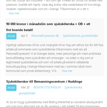
som ser, stöttar och inspirerar – och som ger friheten att utföra sitt arbete med
precision, kvalitet och hjärta. Varje dag bidrar våra medarbetare till livsviktiga
insatser i operationssalar runt om i Sverige. Tillsammans är vi ett n...
Visa mer
90 000 kronor i månadslön som sjuksköterska + OB + ett
fint boende betalt!
Apr 5
PersonalExpressen AB
Sjuksköterska, grundutbildad
Ansök
Hjärtligt välkommen till en unik möjlighet till en hög och rättvis lön för ditt fina
arbete på sommaren som sjuksköterska tillsammans med oss på
PersonalExpressen! Vi är Sveriges bästa, mest personliga och mest ambitiösa
konsultföretag inom sjukvården och omsorgen - nu söker vi dig som är
legitimerad sjuksköterska och som vill arbeta på extremt välbetalda
konsultuppdrag i Sverige tillsammans med oss i sommar såväl inom
kommunal som privat äldreomsorg. Vi b...
Visa mer
Sjuksköterskor till Bemanningscentrum i Huddinge
Mar 20
REGION STOCKHOLM
Sjuksköterska,
Ansök
grundutbildad
Är du en trygg sjuksköterska med flerårig erfarenhet av somatisk akutsjukvård
och som trivs allra bäst när du får variation i ditt arbete? Då kan Karolinskas