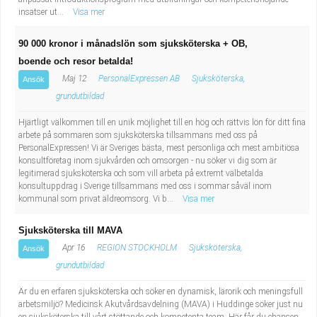
insatser ut...
Visa mer
90 000 kronor i månadslön som sjuksköterska + OB,
boende och resor betalda!
Maj 12
PersonalExpressen AB
Sjuksköterska,
Ansök
grundutbildad
Hjärtligt välkommen till en unik möjlighet till en hög och rättvis lön för ditt fina
arbete på sommaren som sjuksköterska tillsammans med oss på
PersonalExpressen! Vi är Sveriges bästa, mest personliga och mest ambitiösa
konsultföretag inom sjukvården och omsorgen - nu söker vi dig som är
legitimerad sjuksköterska och som vill arbeta på extremt välbetalda
konsultuppdrag i Sverige tillsammans med oss i sommar såväl inom
kommunal som privat äldreomsorg. Vi b...
Visa mer
Sjuksköterska till MAVA
Apr 16
REGION STOCKHOLM
Sjuksköterska,
Ansök
grundutbildad
Är du en erfaren sjuksköterska och söker en dynamisk, lärorik och meningsfull
arbetsmiljö? Medicinsk Akutvårdsavdelning (MAVA) i Huddinge söker just nu