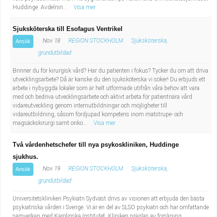
Huddinge. Avdelnin...
Visa mer
Sjuksköterska till Esofagus Ventrikel
Nov 18
REGION STOCKHOLM
Sjuksköterska,
Ansök
grundutbildad
Brinner du för kirurgisk vård? Har du patienten i fokus? Tycker du om att driva
utvecklingsarbete? Då är kanske du den sjuksköterska vi söker! Du erbjuds ett
arbete i nybyggda lokaler som är helt utformade utifrån våra behov att vara
med och bedriva utvecklingsarbete och aktivt arbeta för patientnära vård
vidareutveckling genom internutbildningar och möjligheter till
vidareutbildning, såsom fördjupad kompetens inom matstrupe- och
magsäckskirurgi samt onko...
Visa mer
Två vårdenhetschefer till nya psykoskliniken, Huddinge
sjukhus.
Nov 19
REGION STOCKHOLM
Sjuksköterska,
Ansök
grundutbildad
Universitetskliniken Psykiatri Sydväst drivs av visionen att erbjuda den bästa
psykiatriska vården i Sverige. Vi är en del av SLSO psykiatri och har omfattande
samverkan med Karolinska Institutet. Kliniken präglas av forskning,