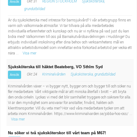
Okt 31
REGION STOCKHOLM
Sjuksköterska,
Ansök
grundutbildad
Är du sjuksköterska med intresse för barnsjukvård? I vår arbetsgrupp finns en
varm och välkomnade atmosfär. Vi tar tillvara på alla medarbetades
individuella erfarenheter och kunskap och nu är vi nyfikna på vad just du kan
bidra med! Välkommen till oss på Barnakutvårdsavdelningen i Huddinge! Du
erbjuds individuell inskolning efter dina behov och verksamhetens mål en
attraktiv arbetstidsmodell som innefattar extra förkortad arbetstid per vecka ett
nära ...
Visa mer
Sjuksköterska till häktet Beateberg, VO Sthlm Syd
Okt 24
Kriminalvården
Sjuksköterska, grundutbildad
Ansök
Kriminalvården växer – vi bygger nytt, bygger om och bygger till och söker nu
fler medarbetare. Vårt viktigaste mål är att minska återfall i brott – att bryta
den onda cirkeln. Lyckas vi med det blir samhället tryggare och säkrare för alla.
Vi är den myndighet som ansvarar för anstalter, frivård, häkten och
klienttransporter. Vill du veta mer? Hör vad våra medarbetare tycker om att
arbeta inom Kriminalvården: https://www.kriminalvarden.se/jobba-hos-oss/ ...
Visa mer
Nu söker vi två sjuksköterskor till vårt team på M67!