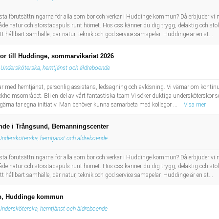
ästa förutsättningarna för alla som bor och verkar i Huddinge kommun? Då erbjuder vi m
atur och storstadspuls runt hörnet. Hos oss känner du dig trygg, delaktig och stolt nä
 hållbart samhälle, där natur, teknik och god service samspelar. Huddinge är en st...
or till Huddinge, sommarvikariat 2026
Undersköterska, hemtjänst och äldreboende
ar med hemtjänst, personlig assistans, ledsagning och avlösning. Vi värnar om kontinui
ockholmsområdet. Bli en del av vårt fantastiska team Vi söker duktiga undersköterskor s
 gärna tar egna initiativ. Man behöver kunna samarbeta med kollegor ...
Visa mer
ende i Trångsund, Bemanningscenter
Undersköterska, hemtjänst och äldreboende
ästa förutsättningarna för alla som bor och verkar i Huddinge kommun? Då erbjuder vi m
atur och storstadspuls runt hörnet. Hos oss känner du dig trygg, delaktig och stolt nä
 hållbart samhälle, där natur, teknik och god service samspelar. Huddinge är en st...
rp, Huddinge kommun
Undersköterska, hemtjänst och äldreboende