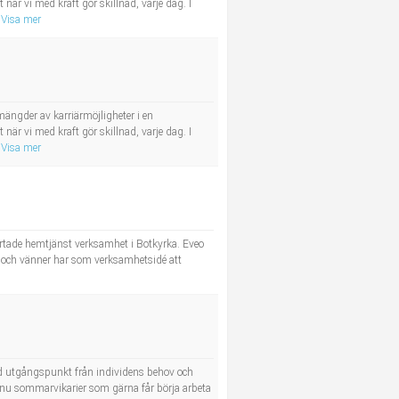
r vi med kraft gör skillnad, varje dag. I
Visa mer
ängder av karriärmöjligheter i en
r vi med kraft gör skillnad, varje dag. I
Visa mer
tartade hemtjänst verksamhet i Botkyrka. Eveo
kt och vänner har som verksamhetsidé att
ed utgångspunkt från individens behov och
st nu sommarvikarier som gärna får börja arbeta