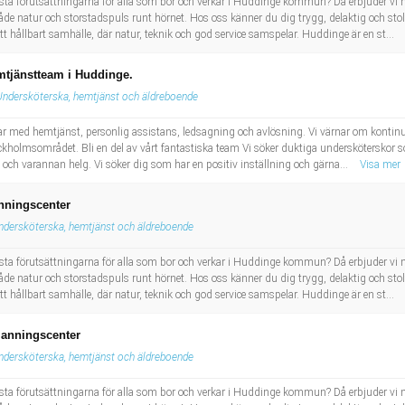
ästa förutsättningarna för alla som bor och verkar i Huddinge kommun? Då erbjuder vi m
atur och storstadspuls runt hörnet. Hos oss känner du dig trygg, delaktig och stolt nä
 hållbart samhälle, där natur, teknik och god service samspelar. Huddinge är en st...
emtjänstteam i Huddinge.
Undersköterska, hemtjänst och äldreboende
ar med hemtjänst, personlig assistans, ledsagning och avlösning. Vi värnar om kontinui
tockholmsområdet. Bli en del av vårt fantastiska team Vi söker duktiga underskötersko
 och varannan helg. Vi söker dig som har en positiv inställning och gärna...
Visa mer
nningscenter
ndersköterska, hemtjänst och äldreboende
ästa förutsättningarna för alla som bor och verkar i Huddinge kommun? Då erbjuder vi m
atur och storstadspuls runt hörnet. Hos oss känner du dig trygg, delaktig och stolt nä
 hållbart samhälle, där natur, teknik och god service samspelar. Huddinge är en st...
manningscenter
ndersköterska, hemtjänst och äldreboende
ästa förutsättningarna för alla som bor och verkar i Huddinge kommun? Då erbjuder vi m