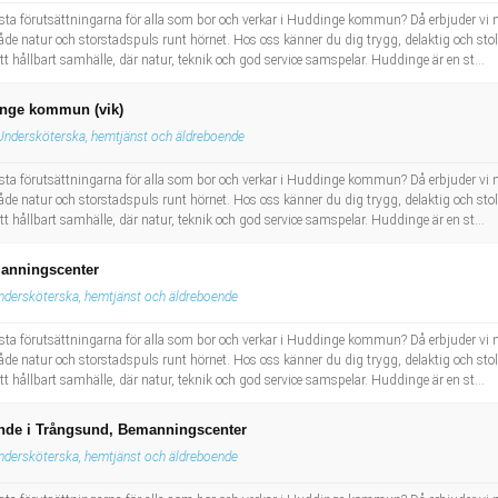
ästa förutsättningarna för alla som bor och verkar i Huddinge kommun? Då erbjuder vi m
atur och storstadspuls runt hörnet. Hos oss känner du dig trygg, delaktig och stolt nä
 hållbart samhälle, där natur, teknik och god service samspelar. Huddinge är en st...
nge kommun (vik)
Undersköterska, hemtjänst och äldreboende
ästa förutsättningarna för alla som bor och verkar i Huddinge kommun? Då erbjuder vi m
atur och storstadspuls runt hörnet. Hos oss känner du dig trygg, delaktig och stolt nä
 hållbart samhälle, där natur, teknik och god service samspelar. Huddinge är en st...
manningscenter
ndersköterska, hemtjänst och äldreboende
ästa förutsättningarna för alla som bor och verkar i Huddinge kommun? Då erbjuder vi m
atur och storstadspuls runt hörnet. Hos oss känner du dig trygg, delaktig och stolt nä
 hållbart samhälle, där natur, teknik och god service samspelar. Huddinge är en st...
ende i Trångsund, Bemanningscenter
ndersköterska, hemtjänst och äldreboende