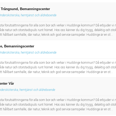
e i Trångsund, Bemanningscenter
ndersköterska, hemtjänst och äldreboende
ästa förutsättningarna för alla som bor och verkar i Huddinge kommun? Då erbjuder vi m
atur och storstadspuls runt hörnet. Hos oss känner du dig trygg, delaktig och stolt nä
 hållbart samhälle, där natur, teknik och god service samspelar. Huddinge är en st...
nde, Bemanningscenter
ndersköterska, hemtjänst och äldreboende
ästa förutsättningarna för alla som bor och verkar i Huddinge kommun? Då erbjuder vi m
atur och storstadspuls runt hörnet. Hos oss känner du dig trygg, delaktig och stolt nä
 hållbart samhälle, där natur, teknik och god service samspelar. Huddinge är en st...
enter Vår
dersköterska, hemtjänst och äldreboende
ästa förutsättningarna för alla som bor och verkar i Huddinge kommun? Då erbjuder vi m
atur och storstadspuls runt hörnet. Hos oss känner du dig trygg, delaktig och stolt nä
 hållbart samhälle, där natur, teknik och god service samspelar. Huddinge är en st...