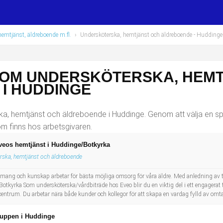
hemtjänst, äldreboende m.fl.
›
Undersköterska, hemtjänst och äldreboende
- Huddinge
SOM UNDERSKÖTERSKA, HEM
I HUDDINGE
a, hemtjänst och äldreboende i Huddinge. Genom att välja en sp
som finns hos arbetsgivaren.
Eveos hemtjänst i Huddinge/Botkyrka
rska, hemtjänst och äldreboende
ng och kunskap arbetar för bästa möjliga omsorg för våra äldre. Med anledning av till
Botkyrka Som undersköterska/vårdbiträde hos Eveo blir du en viktig del i ett engagera
ntrum. Du arbetar nära både kunder och kollegor för att skapa en vardag fylld av omta
gruppen i Huddinge