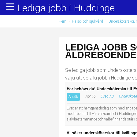
Lediga jobb i Huddinge
Yrkesområden
Populära jobb
Hem
›
Hälso- och sjukvård
›
Undersköterskor, 
Administration, ekonomi, juridik
Undersköterska, hemtjänst och äldreboende
Bygg och anläggning
Städare/Lokalvårdare
LEDIGA JOBB 
Chefer och verksamhetsledare
Barnskötare
ÄLDREBOENDE 
Data/IT
Lärare i förskola/Förskollärare
Se lediga jobb som Underskötersk
välja att se alla jobb i Huddinge 
Försäljning, inköp, marknadsföring
Lagerarbetare
Här behövs du! Undersköterska till 
Apr 16
Eveo AB
Undersköte
Hantverksyrken
Bussförare/Busschaufför
Ansök
Eveo är ett hemtjänstbolag som med engagema
Hotell, restaurang, storhushåll
Elevassistent
medarbetare till vår verksamhet i Huddinge/
självbestämmande och välbefinnande står i ce
Hälso- och sjukvård
Personlig assistent
Vi söker undersköterskor till kvälls