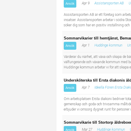
Apr 9
Assistansporten AB
U
Ansök
Industriell tillverkning
Behandlingsassistent/Socialpedagog
Assistansporten AB är ett företag som arbet
Installation, drift, underhåll
Tandsköterska
insatser. Assistansporten arbetar i södra St
söker dig som har en positiv inställning oc
Kropps- och skönhetsvård
Budbilsförare
Sommarvikarier till hemtjänst, Bema
Apr 1
Huddinge kommun
Un
Ansök
Kultur, media, design
Tidningsbud/Tidningsdistributör
Värderar du närhet, att växa och skapa de b
Militärt arbete
Lärare i fritidshem/Fritidspedagog
välfungerande och växande kommun med både n
Huddinge kommun arbetar vi för att skapa ett
Naturbruk
Taxiförare/Taxichaufför
Undersköterska till Ersta diakonis 
Apr 7
Ideella Fören Ersta Dia
Ansök
Naturvetenskapligt arbete
Läkarsekreterare/Vårdadmin/Medicinsk sekreterare
Om arbetsplatsen Ersta diakoni bedriver tota
gemenskap och goda och trivsamma måltide
Pedagogiskt arbete
Lastbilsförare m.fl.
erbjuder vi omsorg dygnet runt för personer
Sanering och renhållning
Fastighetsskötare
Sommarvikarie till Stortorp äldrebo
Mar 27
Huddinge kommun
Ansök