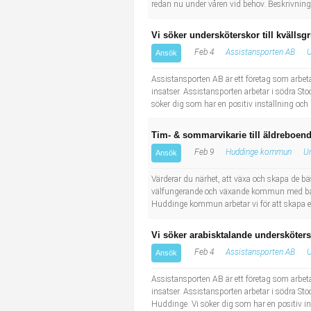
redan nu under våren vid behov. Beskrivning 
Vi söker undersköterskor till kvälls
Feb 4
Assistansporten AB
U
Ansök
Assistansporten AB är ett företag som arbet
insatser. Assistansporten arbetar i södra St
söker dig som har en positiv inställning och
Tim- & sommarvikarie till äldreboe
Feb 9
Huddinge kommun
Un
Ansök
Värderar du närhet, att växa och skapa de b
välfungerande och växande kommun med både n
Huddinge kommun arbetar vi för att skapa ett
Vi söker arabisktalande undersköters
Feb 4
Assistansporten AB
U
Ansök
Assistansporten AB är ett företag som arbet
insatser. Assistansporten arbetar i södra S
Huddinge. Vi söker dig som har en positiv i