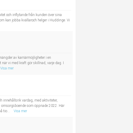
tet och inflytande från kunden över sina
som kan jobba kvällaroch helger i Huddinge. Vi
ängder av karriärmöjligheter i en
r vi med kraft gör skillnad, varje dag. I
Visa mer
 innehållsrik vardag, med aktiviteter,
och omsorgsboende som öppnade 2022. Här
 tio...
Visa mer