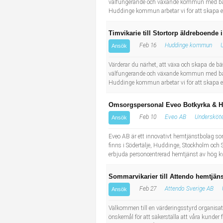
välfungerande och växande kommun med både n
Huddinge kommun arbetar vi för att skapa ett
Timvikarie till Stortorp äldreboend
Feb 16
Huddinge kommun
Ansök
Värderar du närhet, att växa och skapa de b
välfungerande och växande kommun med både n
Huddinge kommun arbetar vi för att skapa ett
Omsorgspersonal Eveo Botkyrka & 
Feb 10
Eveo AB
Undersköte
Ansök
Eveo AB är ett innovativt hemtjänstbolag som 
finns i Södertälje, Huddinge, Stockholm och 
erbjuda personcentrerad hemtjänst av hög kva
Sommarvikarier till Attendo hemtjän
Feb 27
Attendo Sverige AB
Ansök
Välkommen till en värderingsstyrd organisat
önskemål för att säkerställa att våra kunder 