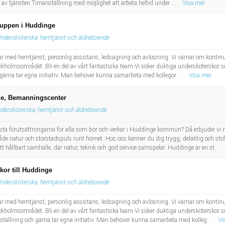
av tjänsten Timanställning med möjlighet att arbeta heltid under ...
Visa mer
gruppen i Huddinge
ndersköterska, hemtjänst och äldreboende
ar med hemtjänst, personlig assistans, ledsagning och avlösning. Vi värnar om kontinui
ockholmsområdet. Bli en del av vårt fantastiska team Vi söker duktiga undersköterskor s
 gärna tar egna initiativ. Man behöver kunna samarbeta med kollegor ...
Visa mer
nde, Bemanningscenter
dersköterska, hemtjänst och äldreboende
ästa förutsättningarna för alla som bor och verkar i Huddinge kommun? Då erbjuder vi m
atur och storstadspuls runt hörnet. Hos oss känner du dig trygg, delaktig och stolt nä
 hållbart samhälle, där natur, teknik och god service samspelar. Huddinge är en st...
kor till Huddinge
ndersköterska, hemtjänst och äldreboende
ar med hemtjänst, personlig assistans, ledsagning och avlösning. Vi värnar om kontinui
tockholmsområdet. Bli en del av vårt fantastiska team Vi söker duktiga undersköterskor
nställning och gärna tar egna initiativ. Man behöver kunna samarbeta med kolleg...
Vi