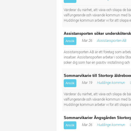
Socialt arbete
Informatör/Kommunikatör
Värderar du närhet, att växa och skapa de b
välfungerande och växande kommun med både n
Säkerhetsarbete
Brevbärare
Huddinge kommun arbetar vi för att skapa ett
Tekniskt arbete
Sjuksköterska, grundutbildad
Assistansporten söker underskötersk
Mar 26
Assistansporten AB
Ansök
Transport
Kock, storhushåll
Assistansporten AB är ett företag som arbet
insatser. Assistansporten arbetar i södra St
Undersköterska, vård- o specialavd. o mottagning
söker dig som har en positiv inställning och
Bibliotekarie
Sommarvikarie till Stortorp äldrebo
Mar 19
Huddinge kommun
Ansök
Administrativ assistent
Värderar du närhet, att växa och skapa de b
välfungerande och växande kommun med både n
Lärare i gymnasiet
Huddinge kommun arbetar vi för att skapa ett
Sommarvikarier Ängsgården Storto
Mar 26
Huddinge kommun
Ansök