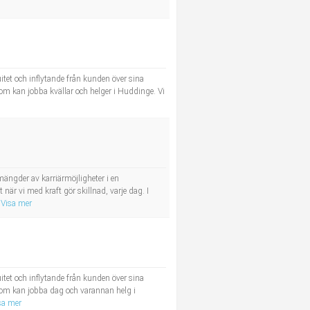
tet och inflytande från kunden över sina
om kan jobba kvällar och helger i Huddinge. Vi
ängder av karriärmöjligheter i en
r vi med kraft gör skillnad, varje dag. I
Visa mer
tet och inflytande från kunden över sina
 som kan jobba dag och varannan helg i
sa mer