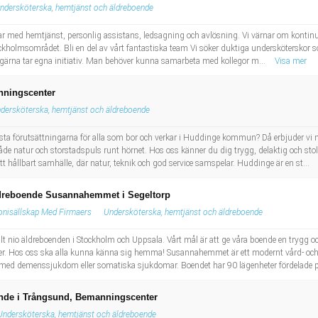
ndersköterska, hemtjänst och äldreboende
ar med hemtjänst, personlig assistans, ledsagning och avlösning. Vi värnar om kontinui
ockholmsområdet. Bli en del av vårt fantastiska team Vi söker duktiga undersköterskor 
h gärna tar egna initiativ. Man behöver kunna samarbeta med kollegor m...
Visa mer
nningscenter
dersköterska, hemtjänst och äldreboende
ästa förutsättningarna för alla som bor och verkar i Huddinge kommun? Då erbjuder vi m
atur och storstadspuls runt hörnet. Hos oss känner du dig trygg, delaktig och stolt nä
 hållbart samhälle, där natur, teknik och god service samspelar. Huddinge är en st...
äldreboende Susannahemmet i Segeltorp
konisällskap Med Firmaers
Undersköterska, hemtjänst och äldreboende
lt nio äldreboenden i Stockholm och Uppsala. Vårt mål är att ge våra boende en trygg och
r. Hos oss ska alla kunna känna sig hemma! Susannahemmet är ett modernt vård- 
 med demenssjukdom eller somatiska sjukdomar. Boendet har 90 lägenheter fördelade på
ende i Trångsund, Bemanningscenter
Undersköterska, hemtjänst och äldreboende