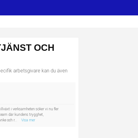
TJÄNST OCH
ecifik arbetsgivare kan du även
växt i verksamheten söker vi nu fler
t team där kundens trygghet,
nke och r...
Visa mer