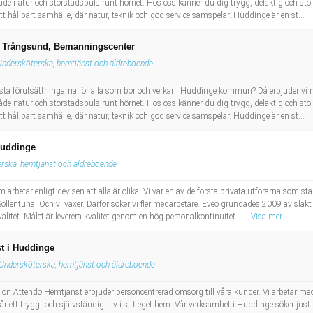
atur och storstadspuls runt hörnet. Hos oss känner du dig trygg, delaktig och stolt nä
 hållbart samhälle, där natur, teknik och god service samspelar. Huddinge är en st...
e i Trångsund, Bemanningscenter
Undersköterska, hemtjänst och äldreboende
ästa förutsättningarna för alla som bor och verkar i Huddinge kommun? Då erbjuder vi m
atur och storstadspuls runt hörnet. Hos oss känner du dig trygg, delaktig och stolt nä
 hållbart samhälle, där natur, teknik och god service samspelar. Huddinge är en st...
Huddinge
rska, hemtjänst och äldreboende
arbetar enligt devisen att alla är olika. Vi var en av de första privata utförarna som s
Sollentuna. Och vi växer. Därför söker vi fler medarbetare. Eveo grundades 2009 av slä
litet. Målet är leverera kvalitet genom en hög personalkontinuitet...
Visa mer
st i Huddinge
Undersköterska, hemtjänst och äldreboende
ion Attendo Hemtjänst erbjuder personcentrerad omsorg till våra kunder. Vi arbetar m
får ett tryggt och självständigt liv i sitt eget hem. Vår verksamhet i Huddinge söker ju