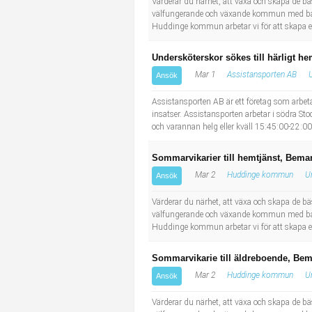
Värderar du närhet, att växa och skapa de b
välfungerande och växande kommun med både n
Huddinge kommun arbetar vi för att skapa ett
Undersköterskor sökes till härligt h
Mar 1
Assistansporten AB
Ansök
Assistansporten AB är ett företag som arbet
insatser. Assistansporten arbetar i södra S
och varannan helg eller kväll 15:45:00-22:00
Sommarvikarier till hemtjänst, Bema
Mar 2
Huddinge kommun
U
Ansök
Värderar du närhet, att växa och skapa de b
välfungerande och växande kommun med både n
Huddinge kommun arbetar vi för att skapa ett
Sommarvikarie till äldreboende, Be
Mar 2
Huddinge kommun
U
Ansök
Värderar du närhet, att växa och skapa de b