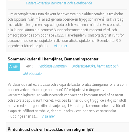
Undersköterska, hemtjänst och äldreboende
Om arbetsplatsen Ersta diakoni bedriver totalt nio äldreboenden i Stockholm
och Uppsala. Vårt mål är att ge våra boende en trygg och innehållsrik vardag,
med aktiviteter, gemenskap och goda och trivsamma måltider. Hos oss ska
alla kunna känna sig hemma! Susannahemmet är ett modernt vård- och
omsorgsboende som öppnade 2022. Här erbjuder vi omsorg dygnet runt för
personer med demenssjukdom eller somatiska sjukdomar. Boendet har 90
lägenheter fördelade på tio...
Visa mer
Sommarvikarier till hemtjänst, Bemanningscenter
Apr 1
Huddinge kommun
Undersköterska, hemtjänst och
Ansök
äldreboende
Värderar du närhet, att växa och skapa de bästa förutsättningarna för alla som
bor och verkar i Huddinge kommun? Då erbjuder vi mängder av
karriärmöjligheter i en välfungerande och växande kommun med både natur
och storstadspuls runt hörnet. Hos oss känner du dig trygg, delaktig och stolt
när vi med kraft gör skillnad, varje dag. I Huddinge kommun arbetar vi för att
skapa ett hållbart samhälle, där natur, teknik och god service samspelar.
Huddinge är en st...
Visa mer
Är du dietist och vill utvecklas i en rolig miljö?