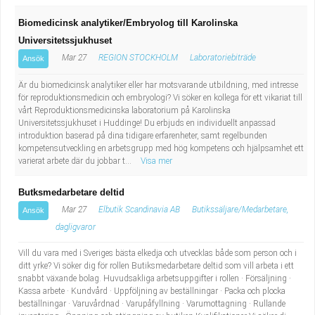
Biomedicinsk analytiker/Embryolog till Karolinska
Universitetssjukhuset
Mar 27
REGION STOCKHOLM
Laboratoriebiträde
Ansök
Är du biomedicinsk analytiker eller har motsvarande utbildning, med intresse
för reproduktionsmedicin och embryologi? Vi söker en kollega för ett vikariat till
vårt Reproduktionsmedicinska laboratorium på Karolinska
Universitetssjukhuset i Huddinge! Du erbjuds en individuellt anpassad
introduktion baserad på dina tidigare erfarenheter, samt regelbunden
kompetensutveckling en arbetsgrupp med hög kompetens och hjälpsamhet ett
varierat arbete där du jobbar t...
Visa mer
Butksmedarbetare deltid
Mar 27
Elbutik Scandinavia AB
Butikssäljare/Medarbetare,
Ansök
dagligvaror
Vill du vara med i Sveriges bästa elkedja och utvecklas både som person och i
ditt yrke? Vi söker dig för rollen Butiksmedarbetare deltid som vill arbeta i ett
snabbt växande bolag. Huvudsakliga arbetsuppgifter i rollen · Försäljning ·
Kassa arbete · Kundvård · Uppföljning av beställningar · Packa och plocka
beställningar · Varuvårdnad · Varupåfyllning · Varumottagning · Rullande