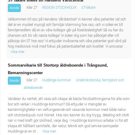
ST läkare sökes till Handens Vårdcentral
Mar 27
REGION STOCKHOLM
ST-läkare
Ansök
Välkommen till oss på Handens Vårdcentral! Vi känner våra patienter väl och
det är en mycket mysigt och familjär stämning hos oss, och vi söker en till
familjemedlem då en av våra kollegor går på föräldraledighet! Så nu har du
chansen och bli vår nästa kollega! Vi söker dig som har påbörjat eller vill
påbörja din ST hos oss! Vi erbjuder invånarna och våra patienter god vård på
hög medicinsk nivå med fokus på patientsäkerhet och kvalitet. Vi ansvarar ...
Visa mer
Sommarvikarie till Stortorp äldreboende i Trångsund,
Bemanningscenter
Mar 27
Huddinge kommun
Undersköterska, hemtjänst och
Ansök
äldreboende
Värderar du närhet, att växa och skapa de bästa förutsättningarna för alla som
bor och verkar i Huddinge kommun? Då erbjuder vi mängder av
karriärmöjligheter i en välfungerande och växande kommun med både natur
och storstadspuls runt hörnet. Hos oss känner du dig trygg, delaktig och stolt
när vi med kraft gör skillnad, varje dag. I Huddinge kommun arbetar vi för att
skapa ett hållbart samhälle, där natur, teknik och god service samspelar.
Huddinge är en st...
Visa mer