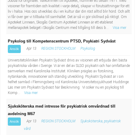
Jobba för originalet. Välkommen till Apoteket, nummer ett sedan 1971. Med
visioner för framtiden och kvalitet i varje detalj, skapar vi förutsättningar för ett
liv i hälsa. Hos oss utvecklas du i en kultur där din röst alltid blir hörd. Och allt
vi får över ger vi tillbaka till samhället. Det är så vi gör skillnad på riktigt. Om
Apoteket Linnean, Skogås Centrum Apoteket Linnean är ett etablerat
mellanapotek beläget i Skogås Centrum med tillgång till dess b...
Visa mer
Psykolog till Kompetenscentrum PTSD, Psykiatri Sydväst
Apr 13
REGION STOCKHOLM
Psykolog
Ansök
Universitetskliniken Psykiatri Sydväst drivs av visionen att erbjuda den bästa
psykiatriska vården i Sverige. Vi är en del av SLSO psykiatri och har omfattande
samverkan med Karolinska Institutet. Kliniken präglas av forskning,
nytänkande, innovationer och ständig utveckling. Psykiatri Sydväst är i sin
helhet samlad i Flemingsberg vid Karolinska Universitetssjukhuset Huddinge.
Läs mer om Psykiatri Sydväst här Beskrivning: Vi söker nu en psykolog till
Komp...
Visa mer
Sjuksköterska med intresse för psykiatrisk omvårdnad till
avdelning M67
Apr 13
REGION STOCKHOLM
Sjuksköterska, psykiatrisk
Ansök
vård