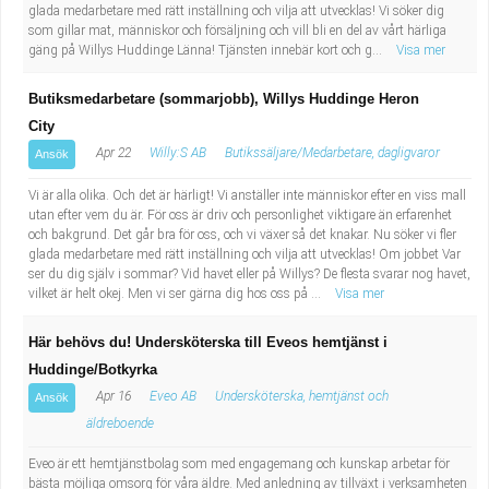
glada medarbetare med rätt inställning och vilja att utvecklas! Vi söker dig
som gillar mat, människor och försäljning och vill bli en del av vårt härliga
gäng på Willys Huddinge Länna! Tjänsten innebär kort och g...
Visa mer
Butiksmedarbetare (sommarjobb), Willys Huddinge Heron
City
Apr 22
Willy:S AB
Butikssäljare/Medarbetare, dagligvaror
Ansök
Vi är alla olika. Och det är härligt! Vi anställer inte människor efter en viss mall
utan efter vem du är. För oss är driv och personlighet viktigare än erfarenhet
och bakgrund. Det går bra för oss, och vi växer så det knakar. Nu söker vi fler
glada medarbetare med rätt inställning och vilja att utvecklas! Om jobbet Var
ser du dig själv i sommar? Vid havet eller på Willys? De flesta svarar nog havet,
vilket är helt okej. Men vi ser gärna dig hos oss på ...
Visa mer
Här behövs du! Undersköterska till Eveos hemtjänst i
Huddinge/Botkyrka
Apr 16
Eveo AB
Undersköterska, hemtjänst och
Ansök
äldreboende
Eveo är ett hemtjänstbolag som med engagemang och kunskap arbetar för
bästa möjliga omsorg för våra äldre. Med anledning av tillväxt i verksamheten