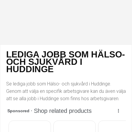
Industriell tillverkning
Behandlingsassistent/Socialpedagog
Installation, drift, underhåll
Tandsköterska
Kropps- och skönhetsvård
Budbilsförare
Kultur, media, design
Tidningsbud/Tidningsdistributör
LEDIGA JOBB SOM HÄLSO-
OCH SJUKVÅRD I
Militärt arbete
Lärare i fritidshem/Fritidspedagog
HUDDINGE
Naturbruk
Taxiförare/Taxichaufför
Se lediga jobb som Hälso- och sjukvård i Huddinge.
Genom att välja en specifik arbetsgivare kan du även välja
Naturvetenskapligt arbete
Läkarsekreterare/Vårdadmin/Medicinsk
att se alla jobb i Huddinge som finns hos arbetsgivaren.
sekreterare
Pedagogiskt arbete
Lastbilsförare m.fl.
Sanering och renhållning