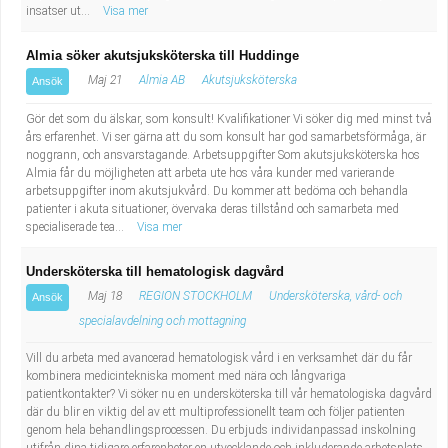
insatser ut...
Visa mer
Almia söker akutsjuksköterska till Huddinge
Maj 21
Almia AB
Akutsjuksköterska
Ansök
Gör det som du älskar, som konsult! Kvalifikationer Vi söker dig med minst två
års erfarenhet. Vi ser gärna att du som konsult har god samarbetsförmåga, är
noggrann, och ansvarstagande. Arbetsuppgifter Som akutsjuksköterska hos
Almia får du möjligheten att arbeta ute hos våra kunder med varierande
arbetsuppgifter inom akutsjukvård. Du kommer att bedöma och behandla
patienter i akuta situationer, övervaka deras tillstånd och samarbeta med
specialiserade tea...
Visa mer
Undersköterska till hematologisk dagvård
Maj 18
REGION STOCKHOLM
Undersköterska, vård- och
Ansök
specialavdelning och mottagning
Vill du arbeta med avancerad hematologisk vård i en verksamhet där du får
kombinera medicintekniska moment med nära och långvariga
patientkontakter? Vi söker nu en undersköterska till vår hematologiska dagvård
där du blir en viktig del av ett multiprofessionellt team och följer patienten
genom hela behandlingsprocessen. Du erbjuds individanpassad inskolning