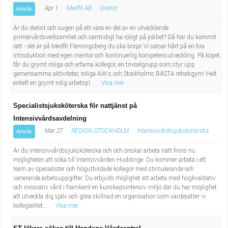
Apr 1
Medfit AB
Dietist
Ansök
Är du dietist och sugen på att vara en del av en utvecklande
primärvårdsverksamhet och samtidigt ha roligt på jobbet? Då har du kommit
rätt - det är på Medfit Flemingsberg du ska börja! Vi satsar hårt på en bra
introduktion med egen mentor och kontinuerlig kompetensutveckling. På köpet
får du grymt roliga och erfarna kollegor, en trivselgrupp som styr upp
gemensamma aktiviteter, roliga AW:s och Stockholms BÄSTA rehabgym! Helt
enkelt en grymt rolig arbetspl...
Visa mer
Specialistsjuksköterska för nattjänst på
Intensivvårdsavdelning
Mar 27
REGION STOCKHOLM
Intensivvårdssjuksköterska
Ansök
Är du intensivvårdssjuksköterska och och önskar arbeta natt finns nu
möjligheten att söka till Intensivvården Huddinge. Du kommer arbeta i ett
team av specialister och högutbildade kollegor med stimulerande och
varierande arbetsuppgifter. Du erbjuds möjlighet att arbeta med högkvalitativ
och innovativ vård i framkant en kunskapsintensiv miljö där du har möjlighet
att utveckla dig själv och göra skillnad en organisation som värdesätter vi
kollegialitet,...
Visa mer