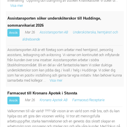
inventering · Öppning och stängning av butiken Kvalifikationer Vi söker di...
Visa mer
Assistansporten söker undersköterskor till Huddinge,
sommarvikariat 2026
Mar 26
Assistansporten AB
Undersköterska, hemtjänst och
Ansök
äldreboende
Assistansporten AB är ett företag som arbetar med hemtjänst, personlig
assistans, ledsagning och avlösning. Vi värnar om kontinuitet och inflytande
från kunden över sina insatser. Assistansporten arbetar i södra
Stockholmsområdet. Bli en del av vårt fantastiska team Vi söker duktiga
undersköterskor som kan jobba dag / kväll / helg i Huddinge. Vi söker dig
som har en positiv inställning och gärna tar egna initiativ. Man behöver kunna
samarbeta med kollegor ...
Visa mer
Farmaceut till Kronans Apotek i Stuvsta
Mar 26
Kronans Apotek AB
Farmaceut/Receptarie
Ansök
Välkommen till vår värld! ???? Vår vision är en värld som mår bra, och du kan
hjälpa oss att göra den visionen verklig. Vi tror att meningsfulla
arbetsuppgifter, starka teamrelationer och en generös dos skratt skapar en
arbetsmiljö som inspirerar och stärker oss och alla våra kunder. Med fokus på