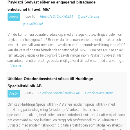
Psykiatri Sydväst söker en engagerad biträdande
enhetschef till avd. M67
Jun 10
REGION STOCKHOLM
Sjuksköterska,
Ansök
grundutbildad
Vill du kombinera operativt ledarskap med strategiskt utvecklingsarbete inom
psykiatrisk heldygnsvård? Brinner du för personcentrerad vård, struktur och
kvalitet – och vill vara med och utveckla en välfungerande avdelning vidare? Då
kan du vara vår nästa biträdande enhetschef på M67! Om oss M67 är en av
fem akutpsykiatriska heldygnsvårdsavdelningar inom Psykiatri Sydväst. Här
samarbetar vi nära för att ge bästa möjliga vård till patienter med alla vanlig...
Visa mer
Utbildad Ortodontiassistent sökes till Huddinge
Specialistklinik AB
Jun 7
Huddinge Specialistklinik AB
Ortodontiassistent
Ansök
Om oss Huddinge Specialistklinik AB är en modern specialistklinik med
inriktning på tandreglering (ortodonti). Vi arbetar i team med
specialisttandläkare, tandsköterskor och ortodontiassistent för att erbjuda våra
patienter vård av hög kvalitet i en trygg och professionell miljö. Kliniken är
utrustad med modern teknik och digitala arbetsflöden som stödjer en effektiv