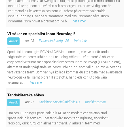
PersonalExpressen! Vi är Sveriges bästa, mest personliga och mest ambitiösa
konsultföretag inom sjukvården och omsorgen - nu söker vi dig som är
legitimerad sjuksköterska och som vill arbeta på extremt välbetalda
konsultuppdrag i Sverige tillsammans med oss i sommar såväl inom
kommunal som privat äldreomsorg. Vi b...
Visa mer
Vi söker en specialist inom Neurologi!
Apr 28
Evidensia Sverige AB
Veterinär
Ansök
Specialist i neurologi– ECVN-/ACVIM-diplomerad, eller veterinär under
pågående residency-utbildning i neurologi sökes till vårt team! Vi söker en
engagerad veterinär med specialistkompetens inom neurologi (ECVN-diplom),
alternativt under pågående residency-utbildning, som vill bli en nyckelperson i
vårt växande team. Som vår nya kollega kommer du att arbeta med avancerade
neurologiska fall samt bidra till att stötta, handleda och utbilda våra
veterinärer. ...
Visa mer
Tandsköterska sökes
Apr 27
Huddinge Specialistklinik AB
Tandsköterska
Ansök
Om oss Huddinge Specialistklinik AB är en modern och väletablerad
specialistklinik som erbjuder tandvård inom tandreglering, endodonti,
radiologi, käkkirurgi och allmäntandvård. Vi arbetar i team med