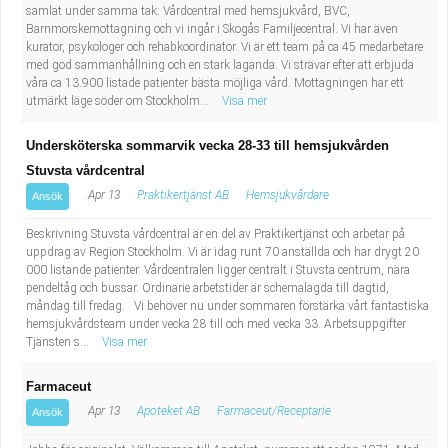
samlat under samma tak: Vårdcentral med hemsjukvård, BVC,
Barnmorskemottagning och vi ingår i Skogås Familjecentral. Vi har även
kurator, psykologer och rehabkoordinator. Vi är ett team på ca 45 medarbetare
med god sammanhållning och en stark laganda. Vi strävar efter att erbjuda
våra ca 13.900 listade patienter bästa möjliga vård. Mottagningen har ett
utmärkt läge söder om Stockholm...
Visa mer
Undersköterska sommarvik vecka 28-33 till hemsjukvården
Stuvsta vårdcentral
Apr 13
Praktikertjänst AB
Hemsjukvårdare
Ansök
Beskrivning Stuvsta vårdcentral är en del av Praktikertjänst och arbetar på
uppdrag av Region Stockholm. Vi är idag runt 70 anställda och har drygt 20
000 listande patienter. Vårdcentralen ligger centralt i Stuvsta centrum, nära
pendeltåg och bussar. Ordinarie arbetstider är schemalagda till dagtid,
måndag till fredag. Vi behöver nu under sommaren förstärka vårt fantastiska
hemsjukvårdsteam under vecka 28 till och med vecka 33. Arbetsuppgifter
Tjänsten s...
Visa mer
Farmaceut
Apr 13
Apoteket AB
Farmaceut/Receptarie
Ansök