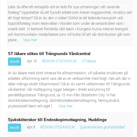
Letar du efter ett extrajobb och är redo för nya utmaningar i ett växande
företag? Uppskattar du ett fysiskt arbete som kräver noggrannhet, struktur och
ett högt tempo? Då är du den vi söker! DANX är ett ledande transport- och
logistikföretag inom reservdelar i Norden som under de senaste åren växt i
snabb takt. Vi behöver förstärka vårt team i Kungens Kurva med en energisk
och kommunikativ medarbetare som vill bidra till att vår distribution går som
plane...
Visa mer
ST läkare sökes till Trångsunds Vårdcentral
Apr 10
REGION STOCKHOLM
ST-läkare
Ansök
Är du läkare med stort intresse för allmänmedicin, vill påverka strukturen på
arbetets utformning samt vara del av en verksamhet med högt i tak och där vi
delar många skratt tillsammans? Då är du varmt välkommen till Trångsunds
vårdcentral. Vår mottagning ligger belägen i direkt anslutning till
pendeltågsstation Trångsund, ca 15 min från Stockholm City. Vi har
distriktsläkarmottagning, distriktssköterskemottagning, hemsjukvård,
psykosocialt team och eget l...
Visa mer
Sjuksköterskor till Endoskopimottagning, Huddinge
Apr 8
REGION STOCKHOLM
Sjuksköterska, grundutbildad
Ansök