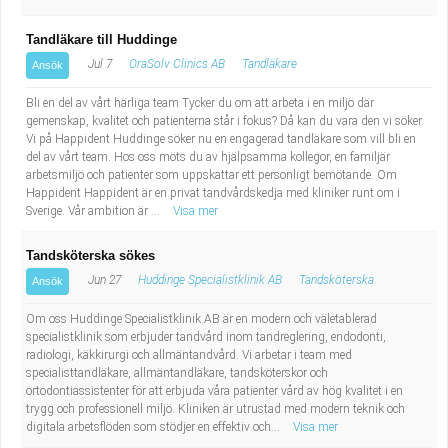
Tandläkare till Huddinge
Jul 7
OraSolv Clinics AB
Tandläkare
Ansök
Bli en del av vårt härliga team Tycker du om att arbeta i en miljö där
gemenskap, kvalitet och patienterna står i fokus? Då kan du vara den vi söker.
Vi på Happident Huddinge söker nu en engagerad tandläkare som vill bli en
del av vårt team. Hos oss möts du av hjälpsamma kollegor, en familjär
arbetsmiljö och patienter som uppskattar ett personligt bemötande. Om
Happident Happident är en privat tandvårdskedja med kliniker runt om i
Sverige. Vår ambition är ...
Visa mer
Tandsköterska sökes
Jun 27
Huddinge Specialistklinik AB
Tandsköterska
Ansök
Om oss Huddinge Specialistklinik AB är en modern och väletablerad
specialistklinik som erbjuder tandvård inom tandreglering, endodonti,
radiologi, käkkirurgi och allmäntandvård. Vi arbetar i team med
specialisttandläkare, allmäntandläkare, tandsköterskor och
ortodontiassistenter för att erbjuda våra patienter vård av hög kvalitet i en
trygg och professionell miljö. Kliniken är utrustad med modern teknik och
digitala arbetsflöden som stödjer en effektiv och...
Visa mer