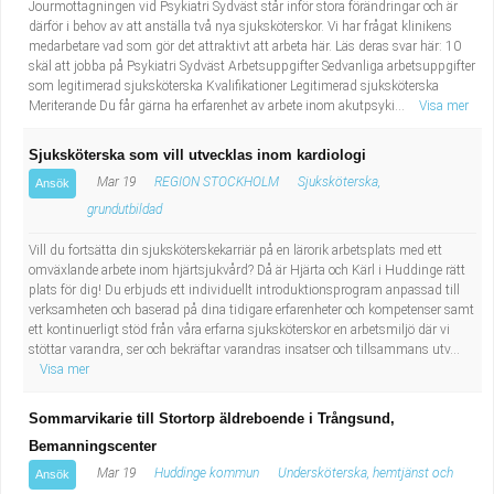
Jourmottagningen vid Psykiatri Sydväst står inför stora förändringar och är
därför i behov av att anställa två nya sjuksköterskor. Vi har frågat klinikens
medarbetare vad som gör det attraktivt att arbeta här. Läs deras svar här: 10
skäl att jobba på Psykiatri Sydväst Arbetsuppgifter Sedvanliga arbetsuppgifter
som legitimerad sjuksköterska Kvalifikationer Legitimerad sjuksköterska
Meriterande Du får gärna ha erfarenhet av arbete inom akutpsyki...
Visa mer
Sjuksköterska som vill utvecklas inom kardiologi
Mar 19
REGION STOCKHOLM
Sjuksköterska,
Ansök
grundutbildad
Vill du fortsätta din sjuksköterskekarriär på en lärorik arbetsplats med ett
omväxlande arbete inom hjärtsjukvård? Då är Hjärta och Kärl i Huddinge rätt
plats för dig! Du erbjuds ett individuellt introduktionsprogram anpassad till
verksamheten och baserad på dina tidigare erfarenheter och kompetenser samt
ett kontinuerligt stöd från våra erfarna sjuksköterskor en arbetsmiljö där vi
stöttar varandra, ser och bekräftar varandras insatser och tillsammans utv...
Visa mer
Sommarvikarie till Stortorp äldreboende i Trångsund,
Bemanningscenter
Mar 19
Huddinge kommun
Undersköterska, hemtjänst och
Ansök