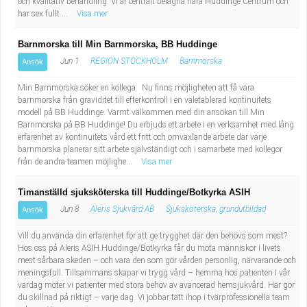
och kvalitativ behandling. Vi är centralt belägna nära Huddinge Centrum och
har sex fullt ...
Visa mer
Barnmorska till Min Barnmorska, BB Huddinge
Jun 1
REGION STOCKHOLM
Barnmorska
Ansök
Min Barnmorska söker en kollega. Nu finns möjligheten att få vara
barnmorska från graviditet till efterkontroll i en väletablerad kontinuitets
modell på BB Huddinge. Varmt välkommen med din ansökan till Min
Barnmorska på BB Huddinge! Du erbjuds ett arbete i en verksamhet med lång
erfarenhet av kontinuitets vård ett fritt och omväxlande arbete där varje
barnmorska planerar sitt arbete självständigt och i samarbete med kollegor
från de andra teamen möjlighe...
Visa mer
Timanställd sjuksköterska till Huddinge/Botkyrka ASIH
Jun 8
Aleris Sjukvård AB
Sjuksköterska, grundutbildad
Ansök
Vill du använda din erfarenhet för att ge trygghet där den behövs som mest?
Hos oss på Aleris ASIH Huddinge/Botkyrka får du möta människor i livets
mest sårbara skeden – och vara den som gör vården personlig, närvarande och
meningsfull. Tillsammans skapar vi trygg vård – hemma hos patienten I vår
vardag möter vi patienter med stora behov av avancerad hemsjukvård. Här gör
du skillnad på riktigt – varje dag. Vi jobbar tätt ihop i tvärprofessionella team