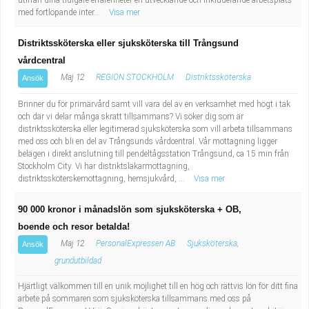
utifrån dina tidigare erfarenheter en utvecklande och inkluderande arbetsplats
med fortlöpande inter...
Visa mer
Distriktssköterska eller sjuksköterska till Trångsund
vårdcentral
Maj 12
REGION STOCKHOLM
Distriktssköterska
Ansök
Brinner du för primärvård samt vill vara del av en verksamhet med högt i tak
och där vi delar många skratt tillsammans? Vi söker dig som är
distriktssköterska eller legitimerad sjuksköterska som vill arbeta tillsammans
med oss och bli en del av Trångsunds vårdcentral. Vår mottagning ligger
belägen i direkt anslutning till pendeltågsstation Trångsund, ca 15 min från
Stockholm City. Vi har distriktsläkarmottagning,
distriktssköterskemottagning, hemsjukvård, ...
Visa mer
90 000 kronor i månadslön som sjuksköterska + OB,
boende och resor betalda!
Maj 12
PersonalExpressen AB
Sjuksköterska,
Ansök
grundutbildad
Hjärtligt välkommen till en unik möjlighet till en hög och rättvis lön för ditt fina
arbete på sommaren som sjuksköterska tillsammans med oss på