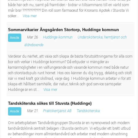
både här och nu, samt på framtiden - bidrar vi tillsammans till en värld som
mår bra! ???????????? Din roll som farmaceut för Kronans Apotek i Stuvsta Vi
söker...
Visa mer
Sommarvikarier Ängsgården Stortorp, Huddinge kommun
Mar 26
Huddinge kommun
Undersköterska, hemtjänst och
Ansök
äldreboende
Värderar du närhet, att växa och skapa de bästa förutsättningarna för alla som
bor och verkar i Huddinge kommun? Då erbjuder vi mängder av
karriärmöjligheter i en välfungerande och växande kommun med både natur
och storstadspuls runt hörnet. Hos oss känner du dig trygg, delaktig och stolt
när vi med kraft gör skillnad, varje dag. I Huddinge kommun arbetar vi för att
skapa ett hållbart samhälle, där natur, teknik och god service samspelar.
Huddinge är en st...
Visa mer
Tandsköterska sökes till Stuvsta (Huddinge)
Mar 21
Praktikertjänst AB
Tandsköterska
Ansök
Om arbetsplatsen Tandvårdsgruppen Stuvsta är en nyrenoverad och modern
tandvårdsklinik centralt belägen i Stuvsta centrum. Vi erbjuder ett brett utbud
av behandlingar inom allmäntandvård och arbetar med modern utrustning