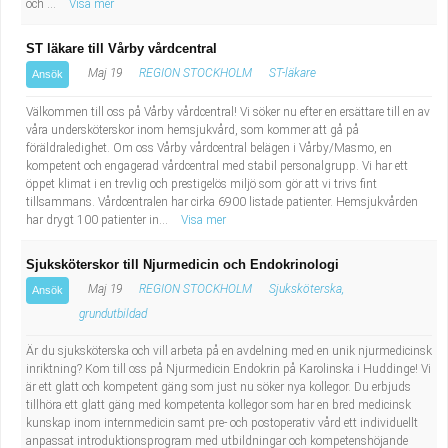
och ...
Visa mer
ST läkare till Vårby vårdcentral
Maj 19
REGION STOCKHOLM
ST-läkare
Ansök
Välkommen till oss på Vårby vårdcentral! Vi söker nu efter en ersättare till en av
våra undersköterskor inom hemsjukvård, som kommer att gå på
föräldraledighet. Om oss Vårby vårdcentral belägen i Vårby/Masmo, en
kompetent och engagerad vårdcentral med stabil personalgrupp. Vi har ett
öppet klimat i en trevlig och prestigelös miljö som gör att vi trivs fint
tillsammans. Vårdcentralen har cirka 6900 listade patienter. Hemsjukvården
har drygt 100 patienter in...
Visa mer
Sjuksköterskor till Njurmedicin och Endokrinologi
Maj 19
REGION STOCKHOLM
Sjuksköterska,
Ansök
grundutbildad
Är du sjuksköterska och vill arbeta på en avdelning med en unik njurmedicinsk
inriktning? Kom till oss på Njurmedicin Endokrin på Karolinska i Huddinge! Vi
är ett glatt och kompetent gäng som just nu söker nya kollegor. Du erbjuds
tillhöra ett glatt gäng med kompetenta kollegor som har en bred medicinsk
kunskap inom internmedicin samt pre- och postoperativ vård ett individuellt
anpassat introduktionsprogram med utbildningar och kompetenshöjande