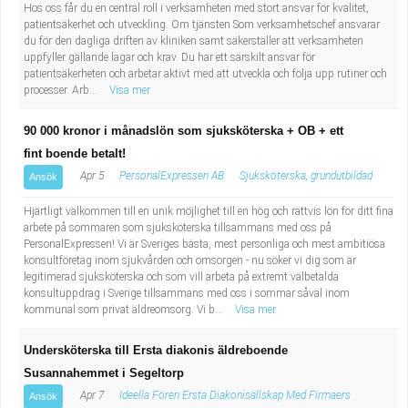
Hos oss får du en central roll i verksamheten med stort ansvar för kvalitet,
patientsäkerhet och utveckling. Om tjänsten Som verksamhetschef ansvarar
du för den dagliga driften av kliniken samt säkerställer att verksamheten
uppfyller gällande lagar och krav. Du har ett särskilt ansvar för
patientsäkerheten och arbetar aktivt med att utveckla och följa upp rutiner och
processer. Arb...
Visa mer
90 000 kronor i månadslön som sjuksköterska + OB + ett
fint boende betalt!
Apr 5
PersonalExpressen AB
Sjuksköterska, grundutbildad
Ansök
Hjärtligt välkommen till en unik möjlighet till en hög och rättvis lön för ditt fina
arbete på sommaren som sjuksköterska tillsammans med oss på
PersonalExpressen! Vi är Sveriges bästa, mest personliga och mest ambitiösa
konsultföretag inom sjukvården och omsorgen - nu söker vi dig som är
legitimerad sjuksköterska och som vill arbeta på extremt välbetalda
konsultuppdrag i Sverige tillsammans med oss i sommar såväl inom
kommunal som privat äldreomsorg. Vi b...
Visa mer
Undersköterska till Ersta diakonis äldreboende
Susannahemmet i Segeltorp
Apr 7
Ideella Fören Ersta Diakonisällskap Med Firmaers
Ansök