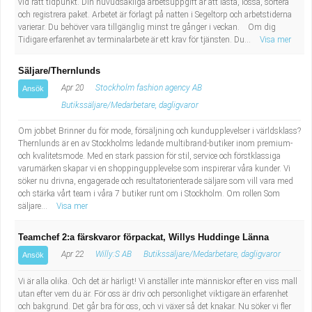
vid rätt tidpunkt. Din huvudsakliga arbetsuppgift är att lasta, lossa, sortera
och registrera paket. Arbetet är förlagt på natten i Segeltorp och arbetstiderna
varierar. Du behöver vara tillgänglig minst tre gånger i veckan. Om dig
Tidigare erfarenhet av terminalarbete är ett krav för tjänsten. Du...
Visa mer
Säljare/Thernlunds
Apr 20
Stockholm fashion agency AB
Ansök
Butikssäljare/Medarbetare, dagligvaror
Om jobbet Brinner du för mode, försäljning och kundupplevelser i världsklass?
Thernlunds är en av Stockholms ledande multibrand-butiker inom premium-
och kvalitetsmode. Med en stark passion för stil, service och förstklassiga
varumärken skapar vi en shoppingupplevelse som inspirerar våra kunder. Vi
söker nu drivna, engagerade och resultatorienterade säljare som vill vara med
och stärka vårt team i våra 7 butiker runt om i Stockholm. Om rollen Som
säljare...
Visa mer
Teamchef 2:a färskvaror förpackat, Willys Huddinge Länna
Apr 22
Willy:S AB
Butikssäljare/Medarbetare, dagligvaror
Ansök
Vi är alla olika. Och det är härligt! Vi anställer inte människor efter en viss mall
utan efter vem du är. För oss är driv och personlighet viktigare än erfarenhet
och bakgrund. Det går bra för oss, och vi växer så det knakar. Nu söker vi fler