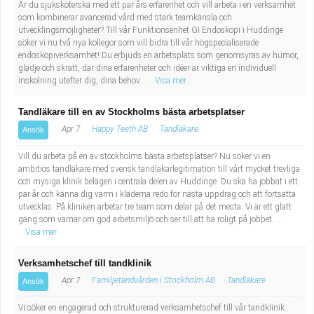
Är du sjuksköterska med ett par års erfarenhet och vill arbeta i en verksamhet
som kombinerar avancerad vård med stark teamkänsla och
utvecklingsmöjligheter? Till vår Funktionsenhet GI Endoskopi i Huddinge
söker vi nu två nya kollegor som vill bidra till vår högspecialiserade
endoskopiverksamhet! Du erbjuds en arbetsplats som genomsyras av humor,
glädje och skratt, där dina erfarenheter och idéer är viktiga en individuell
inskolning utefter dig, dina behov...
Visa mer
Tandläkare till en av Stockholms bästa arbetsplatser
Apr 7
Happy Teeth AB
Tandläkare
Ansök
Vill du arbeta på en av stockholms bästa arbetsplatser? Nu söker vi en
ambitiös tandläkare med svensk tandläkarlegitimation till vårt mycket trevliga
och mysiga klinik belägen i centrala delen av Huddinge. Du ska ha jobbat i ett
par år och känna dig varm i kläderna redo för nästa uppdrag och att fortsätta
utvecklas. På kliniken arbetar tre team som delar på det mesta. Vi är ett glatt
gäng som värnar om god arbetsmiljö och ser till att ha roligt på jobbet. ...
Visa mer
Verksamhetschef till tandklinik
Apr 7
Familjetandvården i Stockholm AB
Tandläkare
Ansök
Vi söker en engagerad och strukturerad verksamhetschef till vår tandklinik.