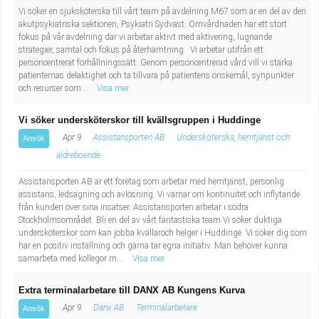
Vi söker en sjuksköterska till vårt team på avdelning M67 som är en del av den
akutpsykiatriska sektionen, Psykiatri Sydväst. Omvårdnaden har ett stort
fokus på vår avdelning där vi arbetar aktivt med aktivering, lugnande
strategier, samtal och fokus på återhämtning. Vi arbetar utifrån ett
personcentrerat förhållningssätt. Genom personcentrerad vård vill vi stärka
patienternas delaktighet och ta tillvara på patientens önskemål, synpunkter
och resurser som...
Visa mer
Vi söker undersköterskor till kvällsgruppen i Huddinge
Apr 9
Assistansporten AB
Undersköterska, hemtjänst och
Ansök
äldreboende
Assistansporten AB är ett företag som arbetar med hemtjänst, personlig
assistans, ledsagning och avlösning. Vi värnar om kontinuitet och inflytande
från kunden över sina insatser. Assistansporten arbetar i södra
Stockholmsområdet. Bli en del av vårt fantastiska team Vi söker duktiga
undersköterskor som kan jobba kvällaroch helger i Huddinge. Vi söker dig som
har en positiv inställning och gärna tar egna initiativ. Man behöver kunna
samarbeta med kollegor m...
Visa mer
Extra terminalarbetare till DANX AB Kungens Kurva
Apr 9
Danx AB
Terminalarbetare
Ansök