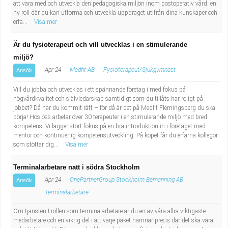
att vara med och utveckla den pedagogiska miljön inom postoperativ vård en
ny roll där du kan utforma och utveckla uppdraget utifrån dina kunskaper och
erfa...
Visa mer
Är du fysioterapeut och vill utvecklas i en stimulerande
miljö?
Apr 24
Medfit AB
Fysioterapeut/Sjukgymnast
Ansök
Vill du jobba och utvecklas i ett spännande företag i med fokus på
högvårdkvalitet och självledarskap samtidigt som du tillåts har roligt på
jobbet? Då har du kommit rätt – för då är det på Medfit Flemingsberg du ska
börja! Hos oss arbetar över 30 terapeuter i en stimulerande miljö med bred
kompetens. Vi lägger stort fokus på en bra introduktion in i företaget med
mentor och kontinuerlig kompetensutveckling. På köpet får du erfarna kollegor
som stöttar dig...
Visa mer
Terminalarbetare natt i södra Stockholm
Apr 24
OnePartnerGroup Stockholm Bemanning AB
Ansök
Terminalarbetare
Om tjänsten I rollen som terminalarbetare är du en av våra allra viktigaste
medarbetare och en viktig del i att varje paket hamnar precis där det ska vara