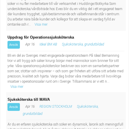
söker vi nu fler medarbetare till vår verksamhet i Huddinge/Botkyrka Som
undersköterska/vårdbiträde hos Eveo blir du en viktig del i ett engagerat team
där kundens trygghet, självbestämmande och välbefinnande står i centrum.
Du arbetar nära både kunder och kollegor för att skapa en vardag fylld av
omtanke och r...
Visa mer
Uppdrag för Operationssjuksköterska
Apr 16
Ideal BM AB
Sjuksköterska, grundutbildad
Ansök
Bli en del av Sveriges mest engagerade operations­team På Ideal Bemanning
tror vi att trygg och säker kirurgi börjar med människor som brinner för sitt
yrke. Våra operationssjuksköterskor beskriver oss som en samarbetspartner
som ser, stöttar och inspirerar – och som ger friheten att utföra sitt arbete med
precision, kvalitet och hjärta. Varje dag bidrar våra medarbetare till livsviktiga
insatser i operationssalar runt om i Sverige. Tillsammans är vi ett n...
Visa mer
Sjuksköterska till MAVA
Apr 16
REGION STOCKHOLM
Sjuksköterska,
Ansök
grundutbildad
Är du en erfaren sjuksköterska och söker en dynamisk, lärorik och meningsfull