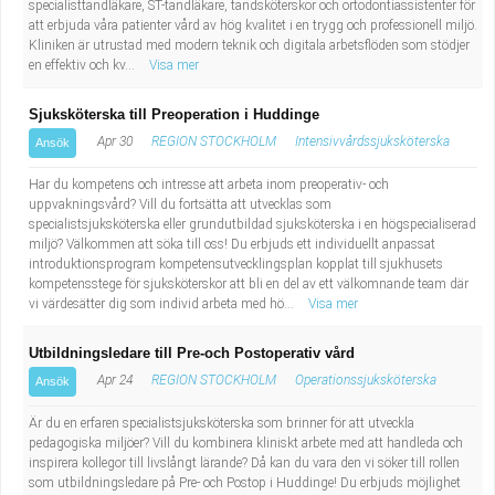
specialisttandläkare, ST-tandläkare, tandsköterskor och ortodontiassistenter för
att erbjuda våra patienter vård av hög kvalitet i en trygg och professionell miljö.
Kliniken är utrustad med modern teknik och digitala arbetsflöden som stödjer
en effektiv och kv...
Visa mer
Sjuksköterska till Preoperation i Huddinge
Apr 30
REGION STOCKHOLM
Intensivvårdssjuksköterska
Ansök
Har du kompetens och intresse att arbeta inom preoperativ- och
uppvakningsvård? Vill du fortsätta att utvecklas som
specialistsjuksköterska eller grundutbildad sjuksköterska i en högspecialiserad
miljö? Välkommen att söka till oss! Du erbjuds ett individuellt anpassat
introduktionsprogram kompetensutvecklingsplan kopplat till sjukhusets
kompetensstege för sjuksköterskor att bli en del av ett välkomnande team där
vi värdesätter dig som individ arbeta med hö...
Visa mer
Utbildningsledare till Pre-och Postoperativ vård
Apr 24
REGION STOCKHOLM
Operationssjuksköterska
Ansök
Är du en erfaren specialistsjuksköterska som brinner för att utveckla
pedagogiska miljöer? Vill du kombinera kliniskt arbete med att handleda och
inspirera kollegor till livslångt lärande? Då kan du vara den vi söker till rollen
som utbildningsledare på Pre- och Postop i Huddinge! Du erbjuds möjlighet