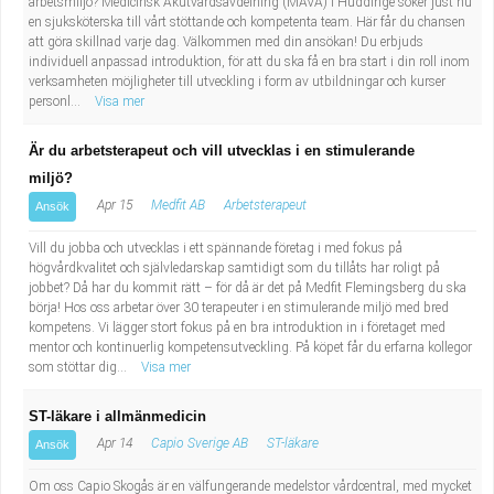
arbetsmiljö? Medicinsk Akutvårdsavdelning (MAVA) i Huddinge söker just nu
en sjuksköterska till vårt stöttande och kompetenta team. Här får du chansen
att göra skillnad varje dag. Välkommen med din ansökan! Du erbjuds
individuell anpassad introduktion, för att du ska få en bra start i din roll inom
verksamheten möjligheter till utveckling i form av utbildningar och kurser
personl...
Visa mer
Är du arbetsterapeut och vill utvecklas i en stimulerande
miljö?
Apr 15
Medfit AB
Arbetsterapeut
Ansök
Vill du jobba och utvecklas i ett spännande företag i med fokus på
högvårdkvalitet och självledarskap samtidigt som du tillåts har roligt på
jobbet? Då har du kommit rätt – för då är det på Medfit Flemingsberg du ska
börja! Hos oss arbetar över 30 terapeuter i en stimulerande miljö med bred
kompetens. Vi lägger stort fokus på en bra introduktion in i företaget med
mentor och kontinuerlig kompetensutveckling. På köpet får du erfarna kollegor
som stöttar dig...
Visa mer
ST-läkare i allmänmedicin
Apr 14
Capio Sverige AB
ST-läkare
Ansök
Om oss Capio Skogås är en välfungerande medelstor vårdcentral, med mycket