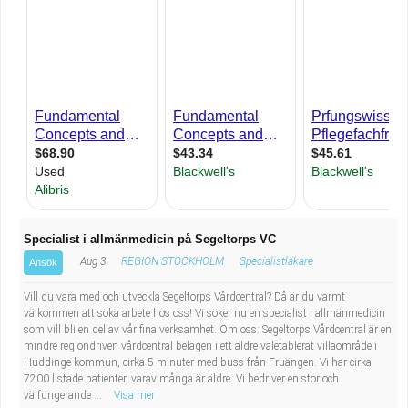
Fastighetsskötare
Socialt arbete
Informatör/Kommunikatör
Säkerhetsarbete
Brevbärare
Tekniskt arbete
Sjuksköterska, grundutbildad
Transport
Kock, storhushåll
Undersköterska, vård- o specialavd. o mottagning
Specialist i allmänmedicin på Segeltorps VC
Aug 3
REGION STOCKHOLM
Specialistläkare
Ansök
Bibliotekarie
Vill du vara med och utveckla Segeltorps Vårdcentral? Då är du varmt
välkommen att söka arbete hos oss! Vi söker nu en specialist i allmänmedicin
Administrativ assistent
som vill bli en del av vår fina verksamhet. Om oss: Segeltorps Vårdcentral är en
mindre regiondriven vårdcentral belägen i ett äldre väletablerat villaområde i
Huddinge kommun, cirka 5 minuter med buss från Fruängen. Vi har cirka
Lärare i gymnasiet
7200 listade patienter, varav många är äldre. Vi bedriver en stor och
välfungerande ...
Visa mer