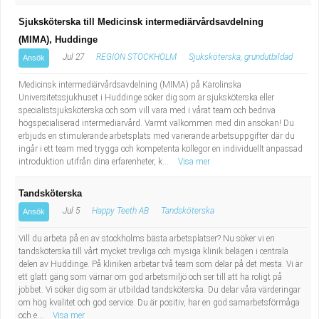
Sjuksköterska till Medicinsk intermediärvårdsavdelning
(MIMA), Huddinge
Jul 27
REGION STOCKHOLM
Sjuksköterska, grundutbildad
Ansök
Medicinsk intermediärvårdsavdelning (MIMA) på Karolinska
Universitetssjukhuset i Huddinge söker dig som är sjuksköterska eller
specialistsjuksköterska och som vill vara med i vårat team och bedriva
högspecialiserad intermediärvård. Varmt välkommen med din ansökan! Du
erbjuds en stimulerande arbetsplats med varierande arbetsuppgifter där du
ingår i ett team med trygga och kompetenta kollegor en individuellt anpassad
introduktion utifrån dina erfarenheter, k...
Visa mer
Tandsköterska
Jul 5
Happy Teeth AB
Tandsköterska
Ansök
Vill du arbeta på en av stockholms bästa arbetsplatser? Nu söker vi en
tandsköterska till vårt mycket trevliga och mysiga klinik belägen i centrala
delen av Huddinge. På kliniken arbetar två team som delar på det mesta. Vi är
ett glatt gäng som värnar om god arbetsmiljö och ser till att ha roligt på
jobbet. Vi söker dig som är utbildad tandsköterska. Du delar våra värderingar
om hög kvalitet och god service. Du är positiv, har en god samarbetsförmåga
och e...
Visa mer