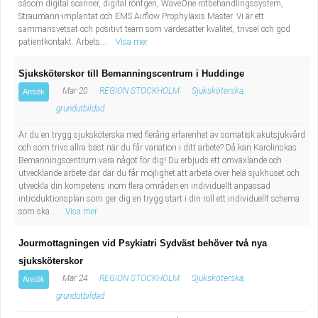
såsom digital scanner, digital röntgen, WaveOne rotbehandlingssystem,
Straumann-implantat och EMS Airflow Prophylaxis Master. Vi är ett
sammansvetsat och positivt team som värdesätter kvalitet, trivsel och god
patientkontakt. Arbets...
Visa mer
Sjuksköterskor till Bemanningscentrum i Huddinge
Mar 20
REGION STOCKHOLM
Sjuksköterska,
Ansök
grundutbildad
Är du en trygg sjuksköterska med flerårig erfarenhet av somatisk akutsjukvård
och som trivs allra bäst när du får variation i ditt arbete? Då kan Karolinskas
Bemanningscentrum vara något för dig! Du erbjuds ett omväxlande och
utvecklande arbete där där du får möjlighet att arbeta över hela sjukhuset och
utveckla din kompetens inom flera områden en individuellt anpassad
introduktionsplan som ger dig en trygg start i din roll ett individuellt schema
som ska...
Visa mer
Jourmottagningen vid Psykiatri Sydväst behöver två nya
sjuksköterskor
Mar 24
REGION STOCKHOLM
Sjuksköterska,
Ansök
grundutbildad