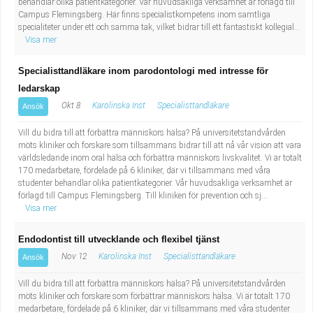
behandlar olika patientkategorier. Vår huvudsakliga verksamhet är förlagd till
Campus Flemingsberg. Här finns specialistkompetens inom samtliga
specialiteter under ett och samma tak, vilket bidrar till ett fantastiskt kollegial...
Visa mer
Specialisttandläkare inom parodontologi med intresse för
ledarskap
Okt 8
Karolinska Inst
Specialisttandläkare
Ansök
Vill du bidra till att förbättra människors hälsa? På universitetstandvården
möts kliniker och forskare som tillsammans bidrar till att nå vår vision att vara
världsledande inom oral hälsa och förbättra människors livskvalitet. Vi är totalt
170 medarbetare, fördelade på 6 kliniker, där vi tillsammans med våra
studenter behandlar olika patientkategorier. Vår huvudsakliga verksamhet är
förlagd till Campus Flemingsberg. Till kliniken för prevention och sj...
Visa mer
Endodontist till utvecklande och flexibel tjänst
Nov 12
Karolinska Inst
Specialisttandläkare
Ansök
Vill du bidra till att förbättra människors hälsa? På universitetstandvården
möts kliniker och forskare som förbättrar människors hälsa. Vi är totalt 170
medarbetare, fördelade på 6 kliniker, där vi tillsammans med våra studenter