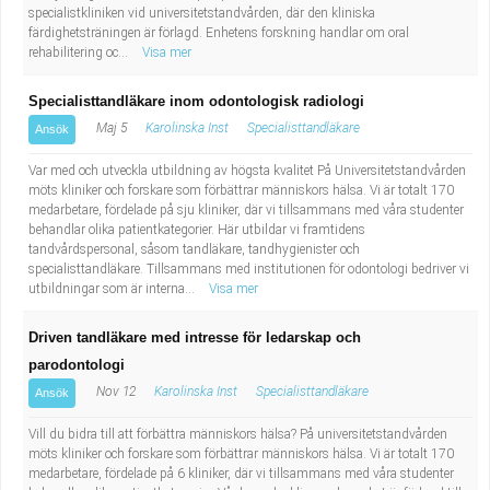
specialistkliniken vid universitetstandvården, där den kliniska
färdighetsträningen är förlagd. Enhetens forskning handlar om oral
rehabilitering oc...
Visa mer
Specialisttandläkare inom odontologisk radiologi
Maj 5
Karolinska Inst
Specialisttandläkare
Ansök
Var med och utveckla utbildning av högsta kvalitet På Universitetstandvården
möts kliniker och forskare som förbättrar människors hälsa. Vi är totalt 170
medarbetare, fördelade på sju kliniker, där vi tillsammans med våra studenter
behandlar olika patientkategorier. Här utbildar vi framtidens
tandvårdspersonal, såsom tandläkare, tandhygienister och
specialisttandläkare. Tillsammans med institutionen för odontologi bedriver vi
utbildningar som är interna...
Visa mer
Driven tandläkare med intresse för ledarskap och
parodontologi
Nov 12
Karolinska Inst
Specialisttandläkare
Ansök
Vill du bidra till att förbättra människors hälsa? På universitetstandvården
möts kliniker och forskare som förbättrar människors hälsa. Vi är totalt 170
medarbetare, fördelade på 6 kliniker, där vi tillsammans med våra studenter