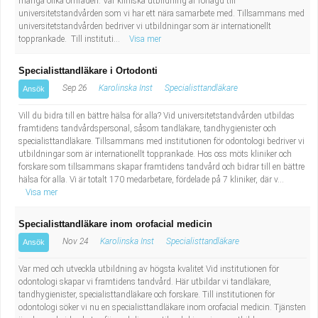
många olika områden. Vår kliniska utbildning är förlagd till
universitetstandvården som vi har ett nära samarbete med. Tillsammans med
universitetstandvården bedriver vi utbildningar som är internationellt
topprankade. Till instituti...
Visa mer
Specialisttandläkare i Ortodonti
Sep 26
Karolinska Inst
Specialisttandläkare
Ansök
Vill du bidra till en bättre hälsa för alla? Vid universitetstandvården utbildas
framtidens tandvårdspersonal, såsom tandläkare, tandhygienister och
specialisttandläkare. Tillsammans med institutionen för odontologi bedriver vi
utbildningar som är internationellt topprankade. Hos oss möts kliniker och
forskare som tillsammans skapar framtidens tandvård och bidrar till en bättre
hälsa för alla. Vi är totalt 170 medarbetare, fördelade på 7 kliniker, där v...
Visa mer
Specialisttandläkare inom orofacial medicin
Nov 24
Karolinska Inst
Specialisttandläkare
Ansök
Var med och utveckla utbildning av högsta kvalitet Vid institutionen för
odontologi skapar vi framtidens tandvård. Här utbildar vi tandläkare,
tandhygienister, specialisttandläkare och forskare. Till institutionen för
odontologi söker vi nu en specialisttandläkare inom orofacial medicin. Tjänsten