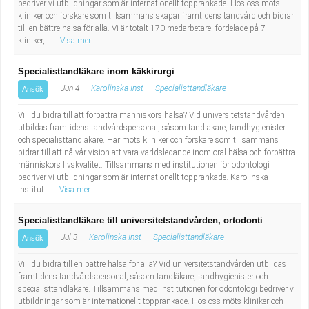
bedriver vi utbildningar som är internationellt topprankade. Hos oss möts
kliniker och forskare som tillsammans skapar framtidens tandvård och bidrar
till en bättre hälsa för alla. Vi är totalt 170 medarbetare, fördelade på 7
kliniker,...
Visa mer
Specialisttandläkare inom käkkirurgi
Jun 4
Karolinska Inst
Specialisttandläkare
Ansök
Vill du bidra till att förbättra människors hälsa? Vid universitetstandvården
utbildas framtidens tandvårdspersonal, såsom tandläkare, tandhygienister
och specialisttandläkare. Här möts kliniker och forskare som tillsammans
bidrar till att nå vår vision att vara världsledande inom oral hälsa och förbättra
människors livskvalitet. Tillsammans med institutionen för odontologi
bedriver vi utbildningar som är internationellt topprankade. Karolinska
Institut...
Visa mer
Specialisttandläkare till universitetstandvården, ortodonti
Jul 3
Karolinska Inst
Specialisttandläkare
Ansök
Vill du bidra till en bättre hälsa för alla? Vid universitetstandvården utbildas
framtidens tandvårdspersonal, såsom tandläkare, tandhygienister och
specialisttandläkare. Tillsammans med institutionen för odontologi bedriver vi
utbildningar som är internationellt topprankade. Hos oss möts kliniker och