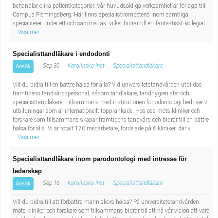
behandlar olika patientkategorier. Vår huvudsakliga verksamhet är förlagd till
Campus Flemingsberg. Här finns specialistkompetens inom samtliga
specialiteter under ett och samma tak, vilket bidrar till ett fantastiskt kollegial...
Visa mer
Specialisttandläkare i endodonti
Sep 30
Karolinska Inst
Specialisttandläkare
Ansök
Vill du bidra till en bättre hälsa för alla? Vid universitetstandvården utbildas
framtidens tandvårdspersonal, såsom tandläkare, tandhygienister och
specialisttandläkare. Tillsammans med institutionen för odontologi bedriver vi
utbildningar som är internationellt topprankade. Hos oss möts kliniker och
forskare som tillsammans skapar framtidens tandvård och bidrar till en bättre
hälsa för alla. Vi är totalt 170 medarbetare, fördelade på 6 kliniker, där v...
Visa mer
Specialisttandläkare inom parodontologi med intresse för
ledarskap
Sep 16
Karolinska Inst
Specialisttandläkare
Ansök
Vill du bidra till att förbättra människors hälsa? På universitetstandvården
möts kliniker och forskare som tillsammans bidrar till att nå vår vision att vara