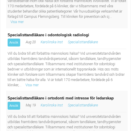
världsledande inom oral hälsa och förbättra människors livskvalitet. Vi är totalt
170 medarbetare, fördelade på 6 kliniker, där vi tillsammans med våra
studenter behandlar olika patientkategorier. Vår huvudsakliga verksamhet är
förlagd till Campus Flemingsberg. Till kliniken för prevention och sj...
Visa mer
Specialisttandläkare i odontologisk radiologi
Aug 20
Karolinska Inst
Specialisttandläkare
Ansök
Vill du bidra till att förbättra människors hälsa? Vid universitetstandvården
utbildas framtidens tandvårdspersonal, såsom tandläkare, tandhygienister
och specialisttandläkare. Tillsammans med institutionen för odontologi
bedriver vi utbildningar som är internationellt topprankade. Hos oss möts
kliniker och forskare som tillsammans skapar framtidens tandvård och bidrar
till en bättre hälsa för alla. Vi är totalt 170 medarbetare, fördelade på 6
kliniker,...
Visa mer
Specialisttandläkare i ortodonti med intresse för ledarskap
Maj 19
Karolinska Inst
Specialisttandläkare
Ansök
Vill du bidra till att förbättra människors hälsa? Vid universitetstandvården
utbildas framtidens tandvårdspersonal, såsom tandläkare, tandhygienister
och specialisttandläkare. Tillsammans med institutionen för odontologi