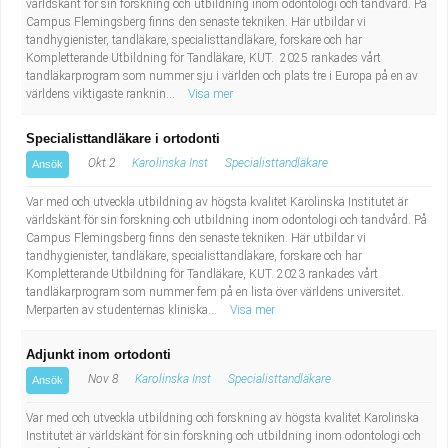
världskänt för sin forskning och utbildning inom odontologi och tandvård. På
Fastighetsskötare
Socialt arbete
Campus Flemingsberg finns den senaste tekniken. Här utbildar vi
tandhygienister, tandläkare, specialisttandläkare, forskare och har
Informatör/Kommunikatör
Kompletterande Utbildning för Tandläkare, KUT. 2025 rankades vårt
Säkerhetsarbete
tandläkarprogram som nummer sju i världen och plats tre i Europa på en av
världens viktigaste ranknin...
Visa mer
Brevbärare
Tekniskt arbete
Specialisttandläkare i ortodonti
Sjuksköterska, grundutbildad
Transport
Okt 2
Karolinska Inst
Specialisttandläkare
Ansök
Var med och utveckla utbildning av högsta kvalitet Karolinska Institutet är
Kock, storhushåll
världskänt för sin forskning och utbildning inom odontologi och tandvård. På
Campus Flemingsberg finns den senaste tekniken. Här utbildar vi
Undersköterska, vård- o specialavd. o mottagning
tandhygienister, tandläkare, specialisttandläkare, forskare och har
Kompletterande Utbildning för Tandläkare, KUT. 2023 rankades vårt
tandläkarprogram som nummer fem på en lista över världens universitet.
Bibliotekarie
Merparten av studenternas kliniska...
Visa mer
Administrativ assistent
Adjunkt inom ortodonti
Nov 8
Karolinska Inst
Specialisttandläkare
Ansök
Lärare i gymnasiet
Var med och utveckla utbildning och forskning av högsta kvalitet Karolinska
Institutet är världskänt för sin forskning och utbildning inom odontologi och