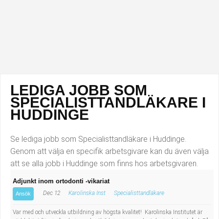
Industriell tillverkning
Behandlingsassistent/Socialpedagog
Installation, drift, underhåll
Tandsköterska
Kropps- och skönhetsvård
Budbilsförare
Kultur, media, design
Tidningsbud/Tidningsdistributör
LEDIGA JOBB SOM
SPECIALISTTANDLÄKARE I
Militärt arbete
Lärare i fritidshem/Fritidspedagog
HUDDINGE
Naturbruk
Taxiförare/Taxichaufför
Se lediga jobb som Specialisttandläkare i Huddinge.
Genom att välja en specifik arbetsgivare kan du även välja
Naturvetenskapligt arbete
Läkarsekreterare/Vårdadmin/Medicinsk
att se alla jobb i Huddinge som finns hos arbetsgivaren.
sekreterare
Pedagogiskt arbete
Adjunkt inom ortodonti -vikariat
Dec 12
Karolinska Inst
Specialisttandläkare
Ansök
Lastbilsförare m.fl.
Sanering och renhållning
Var med och utveckla utbildning av högsta kvalitet! Karolinska Institutet är