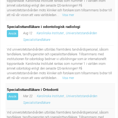
topprankade. Karolinska Institutet rankas som nummer 1 i världen inom
ämnet odontologi enligt den senaste QS-rankningen! På
universitetstandvården möts kliniker och forskare som tillsammans bidrar till
att nå vår vision att vara världsledan...
Visa mer
Specialisttandläkare i odontologisk radiologi
Aug 12
Karolinska Institutet , Universitetstandvården
Ansök
Specialisttandläkare
Vid universitetstandvården utbildas framtidens tandvårdspersonal, såsom
tandläkare, tandhygienister och specialisttandläkare. Tillsammans med
institutionen för odontologi bedriver vi utbildningar som är internationellt
topprankade. Karolinska Institutet rankas som nummer 1 i världen inom
ämnet odontologi enligt den senaste QS-rankningen! På
universitetstandvården möts kliniker och forskare som tillsammans bidrar till
att nå vår vision att vara världsledan...
Visa mer
Specialisttandläkare i Ortodonti
Mar 22
Karolinska Institutet , Universitetstandvården
Ansök
Specialisttandläkare
Vid universitetstandvården utbildas framtidens tandvårdspersonal, såsom
tandläkare, tandhygienister och specialisttandläkare. Tillsammans med