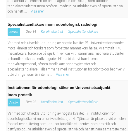
är placerad vid enheten för oral diagnostik och kirurgi som utbildar
tandläkarstudenter inom orofacial medicin. Vi utbildar även på specialistnivå
och har ett ...
Visa mer
Specialisttandläkare inom odontologisk radiologi
Dec 14
Karolinska Inst
Specialisttandläkare
Ansök
Var med och utveckla utbildning av högsta kvalitet På Universitetstandvården
möts kliniker och forskare som förbättrar människors hälsa. Vi är totalt 170
medarbetare, fördelade på sju kliniker, där vi tillsammans med våra studenter
behandlar olika patientkategorier. Här utbildar vi framtidens
tandvårdspersonal, såsom tandläkare, tandhygienister och
specialisttandläkare. Tillsammans med institutionen för odontologi bedriver vi
utbildningar som är interna...
Visa mer
Institutionen för odontologi söker en Universitetsadjunkt
inom protetik
Dec 22
Karolinska Inst
Specialisttandläkare
Ansök
Var med och utveckla utbildning av högsta kvalitet Till institutionen för
odontologi söker vi nu en universitetsadjunkt. Tjänsten är placerad vid enheten
för oral rehabilitering som utbildar tandläkarstudenter inom protetik och
bettfysiologi. Vi utbildar även på specialistnivå och har ett nära samarbete med