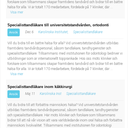
forskare som tillsammans skapar framtidens tandvård och bidrar till en bättre
hälsa för alla. Vi är totalt 170 medarbetare, fördelade på 7 kliniker, där ...
Visa mer
Specialisttandläkare till universitetstandvården, ortodonti
Dec 6
Karolinska Institutet,
Specialisttandläkare
Ansök
Vill du bidra till en bättre hälsa för alla? Vid universitetstandvården utbildas
framtidens tandvårdspersonal, såsom tandläkare, tandhygienister och
specialisttandläkare. Tillsammans med institutionen för odontologi bedriver vi
utbildningar som är internationellt topprankade. Hos oss möts kliniker och
forskare som tillsammans skapar framtidens tandvård och bidrar till en bättre
hälsa för alla. Vi är totalt 170 medarbetare, fördelade på 7 kliniker, där ...
Visa mer
Specialisttandläkare inom käkkirurgi
Maj 11
Karolinska Inst
Specialisttandläkare
Ansök
Vill du bidra till att förbättra människors hälsa? Vid universitetstandvården
utbildas framtidens tandvårdspersonal, såsom tandläkare, tandhygienister
och specialisttandläkare. Här möts kliniker och forskare som tillsammans
bidrar till att nå vår vision att vara världsledande inom oral hälsa och förbättra
människors livskvalitet. Tillsammans med institutionen för odontologi