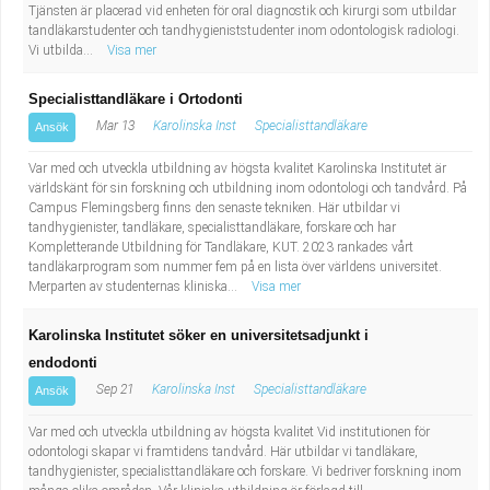
Tjänsten är placerad vid enheten för oral diagnostik och kirurgi som utbildar
tandläkarstudenter och tandhygieniststudenter inom odontologisk radiologi.
Vi utbilda...
Visa mer
Specialisttandläkare i Ortodonti
Mar 13
Karolinska Inst
Specialisttandläkare
Ansök
Var med och utveckla utbildning av högsta kvalitet Karolinska Institutet är
världskänt för sin forskning och utbildning inom odontologi och tandvård. På
Campus Flemingsberg finns den senaste tekniken. Här utbildar vi
tandhygienister, tandläkare, specialisttandläkare, forskare och har
Kompletterande Utbildning för Tandläkare, KUT. 2023 rankades vårt
tandläkarprogram som nummer fem på en lista över världens universitet.
Merparten av studenternas kliniska...
Visa mer
Karolinska Institutet söker en universitetsadjunkt i
endodonti
Sep 21
Karolinska Inst
Specialisttandläkare
Ansök
Var med och utveckla utbildning av högsta kvalitet Vid institutionen för
odontologi skapar vi framtidens tandvård. Här utbildar vi tandläkare,
tandhygienister, specialisttandläkare och forskare. Vi bedriver forskning inom