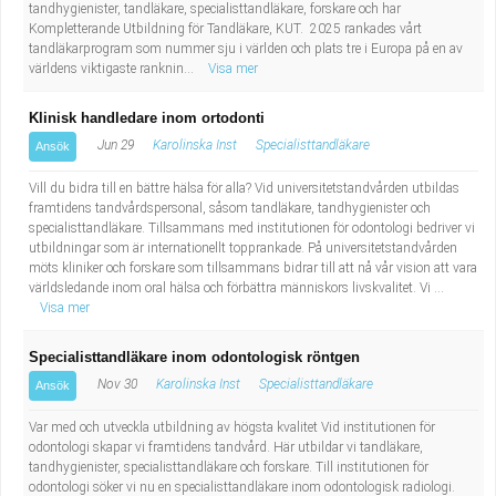
tandhygienister, tandläkare, specialisttandläkare, forskare och har
Kompletterande Utbildning för Tandläkare, KUT. 2025 rankades vårt
tandläkarprogram som nummer sju i världen och plats tre i Europa på en av
världens viktigaste ranknin...
Visa mer
Klinisk handledare inom ortodonti
Jun 29
Karolinska Inst
Specialisttandläkare
Ansök
Vill du bidra till en bättre hälsa för alla? Vid universitetstandvården utbildas
framtidens tandvårdspersonal, såsom tandläkare, tandhygienister och
specialisttandläkare. Tillsammans med institutionen för odontologi bedriver vi
utbildningar som är internationellt topprankade. På universitetstandvården
möts kliniker och forskare som tillsammans bidrar till att nå vår vision att vara
världsledande inom oral hälsa och förbättra människors livskvalitet. Vi ...
Visa mer
Specialisttandläkare inom odontologisk röntgen
Nov 30
Karolinska Inst
Specialisttandläkare
Ansök
Var med och utveckla utbildning av högsta kvalitet Vid institutionen för
odontologi skapar vi framtidens tandvård. Här utbildar vi tandläkare,
tandhygienister, specialisttandläkare och forskare. Till institutionen för
odontologi söker vi nu en specialisttandläkare inom odontologisk radiologi.