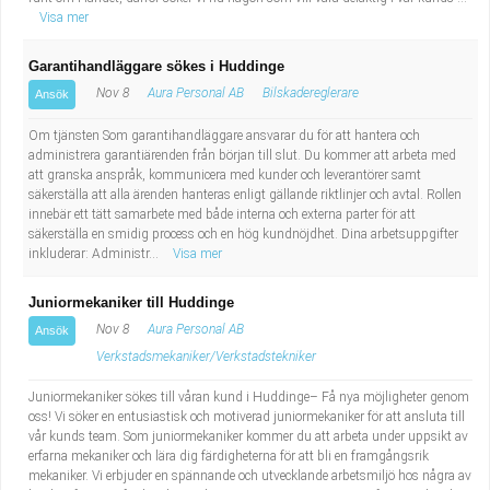
Visa mer
Garantihandläggare sökes i Huddinge
Nov 8
Aura Personal AB
Bilskadereglerare
Ansök
Om tjänsten Som garantihandläggare ansvarar du för att hantera och
administrera garantiärenden från början till slut. Du kommer att arbeta med
att granska anspråk, kommunicera med kunder och leverantörer samt
säkerställa att alla ärenden hanteras enligt gällande riktlinjer och avtal. Rollen
innebär ett tätt samarbete med både interna och externa parter för att
säkerställa en smidig process och en hög kundnöjdhet. Dina arbetsuppgifter
inkluderar: Administr...
Visa mer
Juniormekaniker till Huddinge
Nov 8
Aura Personal AB
Ansök
Verkstadsmekaniker/Verkstadstekniker
Juniormekaniker sökes till våran kund i Huddinge– Få nya möjligheter genom
oss! Vi söker en entusiastisk och motiverad juniormekaniker för att ansluta till
vår kunds team. Som juniormekaniker kommer du att arbeta under uppsikt av
erfarna mekaniker och lära dig färdigheterna för att bli en framgångsrik
mekaniker. Vi erbjuder en spännande och utvecklande arbetsmiljö hos några av