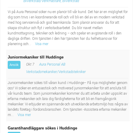
bilverkstad/Verkmästare, bilverkstad
Vi på Aura Personal söker nu en planör till vår kund. Det här är en möjlighet för
dig som trivs i en koordinerande roll och vill bli en del av en modern verkstad
med hög servicenivå och god teamkänsla. Som planör ansvarar du för att
skapa struktur och flyt i verkstadsarbetet. Du blir navet mellan
kundmottagning, tekniker och ledning – och spelar en avgörande roll i den
dagliga driften. Om tjänsten I den här tjänsten har du helhetsansvar för
planering och...
Visa mer
Juniormekaniker till Huddinge
Okt 7
Aura Personal AB
Ansök
Verkstadsmekaniker/Verkstadstekniker
Juniormekaniker sökes till våran kund i Huddinge– Få nya möjligheter genom
oss! Vi söker en entusiastisk och motiverad juniormekaniker för att ansluta till
vår kunds team. Som juniormekaniker kommer du att arbeta under uppsikt av
erfarna mekaniker och lära dig färdigheterna för att bli en framgångsrik
mekaniker. Vi erbjuder en spännande och utvecklande arbetsmiljö hos några av
landets företag i fordonsbranschen. Om tjänsten -Assistera erfarna mekaniker
m...
Visa mer
Garantihandläggare sökes i Huddinge