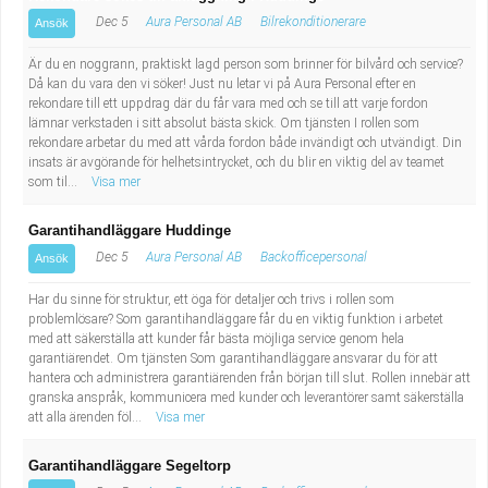
Dec 5
Aura Personal AB
Bilrekonditionerare
Ansök
Är du en noggrann, praktiskt lagd person som brinner för bilvård och service?
Då kan du vara den vi söker! Just nu letar vi på Aura Personal efter en
rekondare till ett uppdrag där du får vara med och se till att varje fordon
lämnar verkstaden i sitt absolut bästa skick. Om tjänsten I rollen som
rekondare arbetar du med att vårda fordon både invändigt och utvändigt. Din
insats är avgörande för helhetsintrycket, och du blir en viktig del av teamet
som til...
Visa mer
Garantihandläggare Huddinge
Dec 5
Aura Personal AB
Backofficepersonal
Ansök
Har du sinne för struktur, ett öga för detaljer och trivs i rollen som
problemlösare? Som garantihandläggare får du en viktig funktion i arbetet
med att säkerställa att kunder får bästa möjliga service genom hela
garantiärendet. Om tjänsten Som garantihandläggare ansvarar du för att
hantera och administrera garantiärenden från början till slut. Rollen innebär att
granska anspråk, kommunicera med kunder och leverantörer samt säkerställa
att alla ärenden föl...
Visa mer
Garantihandläggare Segeltorp