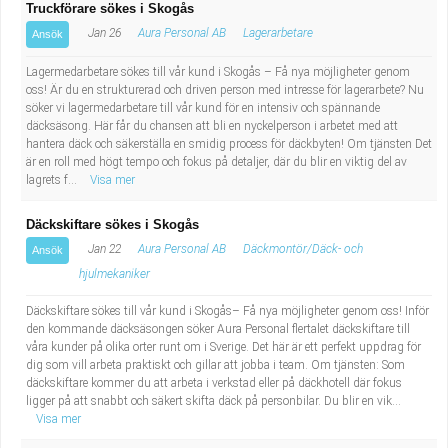
Truckförare sökes i Skogås
Jan 26
Aura Personal AB
Lagerarbetare
Ansök
Lagermedarbetare sökes till vår kund i Skogås – Få nya möjligheter genom
oss! Är du en strukturerad och driven person med intresse för lagerarbete? Nu
söker vi lagermedarbetare till vår kund för en intensiv och spännande
däcksäsong. Här får du chansen att bli en nyckelperson i arbetet med att
hantera däck och säkerställa en smidig process för däckbyten! Om tjänsten Det
är en roll med högt tempo och fokus på detaljer, där du blir en viktig del av
lagrets f...
Visa mer
Däckskiftare sökes i Skogås
Jan 22
Aura Personal AB
Däckmontör/Däck- och
Ansök
hjulmekaniker
Däckskiftare sökes till vår kund i Skogås– Få nya möjligheter genom oss! Inför
den kommande däcksäsongen söker Aura Personal flertalet däckskiftare till
våra kunder på olika orter runt om i Sverige. Det här är ett perfekt uppdrag för
dig som vill arbeta praktiskt och gillar att jobba i team. Om tjänsten: Som
däckskiftare kommer du att arbeta i verkstad eller på däckhotell där fokus
ligger på att snabbt och säkert skifta däck på personbilar. Du blir en vik...
Visa mer