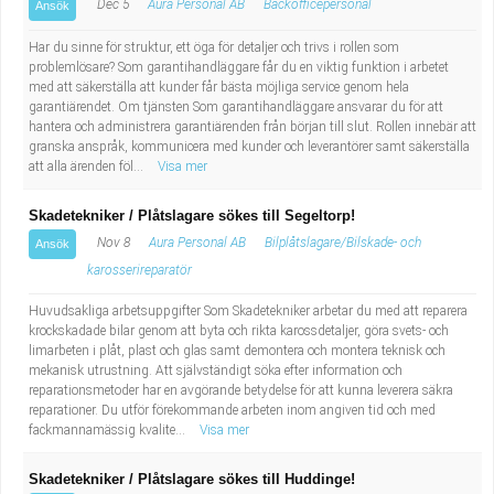
Dec 5
Aura Personal AB
Backofficepersonal
Ansök
Har du sinne för struktur, ett öga för detaljer och trivs i rollen som
problemlösare? Som garantihandläggare får du en viktig funktion i arbetet
med att säkerställa att kunder får bästa möjliga service genom hela
garantiärendet. Om tjänsten Som garantihandläggare ansvarar du för att
hantera och administrera garantiärenden från början till slut. Rollen innebär att
granska anspråk, kommunicera med kunder och leverantörer samt säkerställa
att alla ärenden föl...
Visa mer
Skadetekniker / Plåtslagare sökes till Segeltorp!
Nov 8
Aura Personal AB
Bilplåtslagare/Bilskade- och
Ansök
karosserireparatör
Huvudsakliga arbetsuppgifter Som Skadetekniker arbetar du med att reparera
krockskadade bilar genom att byta och rikta karossdetaljer, göra svets- och
limarbeten i plåt, plast och glas samt demontera och montera teknisk och
mekanisk utrustning. Att självständigt söka efter information och
reparationsmetoder har en avgörande betydelse för att kunna leverera säkra
reparationer. Du utför förekommande arbeten inom angiven tid och med
fackmannamässig kvalite...
Visa mer
Skadetekniker / Plåtslagare sökes till Huddinge!