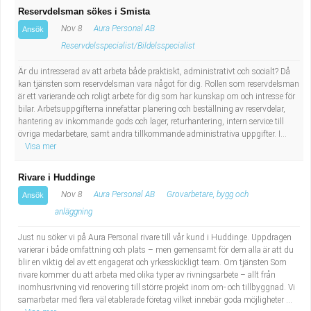
Reservdelsman sökes i Smista
Nov 8
Aura Personal AB
Ansök
Reservdelsspecialist/Bildelsspecialist
Är du intresserad av att arbeta både praktiskt, administrativt och socialt? Då
kan tjänsten som reservdelsman vara något för dig. Rollen som reservdelsman
är ett varierande och roligt arbete för dig som har kunskap om och intresse för
bilar. Arbetsuppgifterna innefattar planering och beställning av reservdelar,
hantering av inkommande gods och lager, returhantering, intern service till
övriga medarbetare, samt andra tillkommande administrativa uppgifter. I...
Visa mer
Rivare i Huddinge
Nov 8
Aura Personal AB
Grovarbetare, bygg och
Ansök
anläggning
Just nu söker vi på Aura Personal rivare till vår kund i Huddinge. Uppdragen
varierar i både omfattning och plats – men gemensamt för dem alla är att du
blir en viktig del av ett engagerat och yrkesskickligt team. Om tjänsten Som
rivare kommer du att arbeta med olika typer av rivningsarbete – allt från
inomhusrivning vid renovering till större projekt inom om- och tillbyggnad. Vi
samarbetar med flera väl etablerade företag vilket innebär goda möjligheter ...