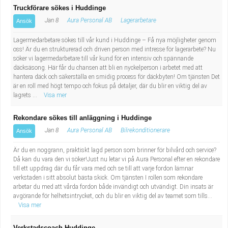
Truckförare sökes i Huddinge
Jan 8
Aura Personal AB
Lagerarbetare
Ansök
Lagermedarbetare sökes till vår kund i Huddinge – Få nya möjligheter genom
oss! Är du en strukturerad och driven person med intresse för lagerarbete? Nu
söker vi lagermedarbetare till vår kund för en intensiv och spännande
däcksäsong. Här får du chansen att bli en nyckelperson i arbetet med att
hantera däck och säkerställa en smidig process för däckbyten! Om tjänsten Det
är en roll med högt tempo och fokus på detaljer, där du blir en viktig del av
lagrets ...
Visa mer
Rekondare sökes till anläggning i Huddinge
Jan 8
Aura Personal AB
Bilrekonditionerare
Ansök
Är du en noggrann, praktiskt lagd person som brinner för bilvård och service?
Då kan du vara den vi söker!Just nu letar vi på Aura Personal efter en rekondare
till ett uppdrag där du får vara med och se till att varje fordon lämnar
verkstaden i sitt absolut bästa skick. Om tjänsten I rollen som rekondare
arbetar du med att vårda fordon både invändigt och utvändigt. Din insats är
avgörande för helhetsintrycket, och du blir en viktig del av teamet som tills...
Visa mer
Verkstadscoach Huddinge