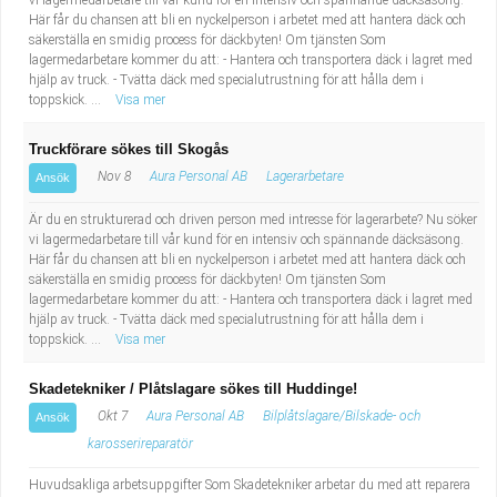
vi lagermedarbetare till vår kund för en intensiv och spännande däcksäsong.
Här får du chansen att bli en nyckelperson i arbetet med att hantera däck och
säkerställa en smidig process för däckbyten! Om tjänsten Som
lagermedarbetare kommer du att: - Hantera och transportera däck i lagret med
hjälp av truck. - Tvätta däck med specialutrustning för att hålla dem i
toppskick. ...
Visa mer
Truckförare sökes till Skogås
Nov 8
Aura Personal AB
Lagerarbetare
Ansök
Är du en strukturerad och driven person med intresse för lagerarbete? Nu söker
vi lagermedarbetare till vår kund för en intensiv och spännande däcksäsong.
Här får du chansen att bli en nyckelperson i arbetet med att hantera däck och
säkerställa en smidig process för däckbyten! Om tjänsten Som
lagermedarbetare kommer du att: - Hantera och transportera däck i lagret med
hjälp av truck. - Tvätta däck med specialutrustning för att hålla dem i
toppskick. ...
Visa mer
Skadetekniker / Plåtslagare sökes till Huddinge!
Okt 7
Aura Personal AB
Bilplåtslagare/Bilskade- och
Ansök
karosserireparatör
Huvudsakliga arbetsuppgifter Som Skadetekniker arbetar du med att reparera