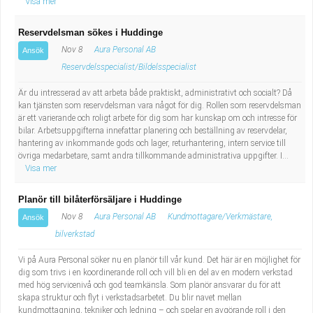
Visa mer
Reservdelsman sökes i Huddinge
Nov 8
Aura Personal AB
Ansök
Reservdelsspecialist/Bildelsspecialist
Är du intresserad av att arbeta både praktiskt, administrativt och socialt? Då
kan tjänsten som reservdelsman vara något för dig. Rollen som reservdelsman
är ett varierande och roligt arbete för dig som har kunskap om och intresse för
bilar. Arbetsuppgifterna innefattar planering och beställning av reservdelar,
hantering av inkommande gods och lager, returhantering, intern service till
övriga medarbetare, samt andra tillkommande administrativa uppgifter. I...
Visa mer
Planör till bilåterförsäljare i Huddinge
Nov 8
Aura Personal AB
Kundmottagare/Verkmästare,
Ansök
bilverkstad
Vi på Aura Personal söker nu en planör till vår kund. Det här är en möjlighet för
dig som trivs i en koordinerande roll och vill bli en del av en modern verkstad
med hög servicenivå och god teamkänsla. Som planör ansvarar du för att
skapa struktur och flyt i verkstadsarbetet. Du blir navet mellan
kundmottagning, tekniker och ledning – och spelar en avgörande roll i den