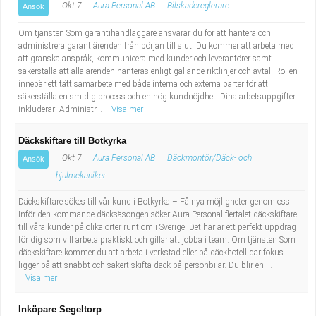
Okt 7
Aura Personal AB
Bilskadereglerare
Ansök
Om tjänsten Som garantihandläggare ansvarar du för att hantera och
administrera garantiärenden från början till slut. Du kommer att arbeta med
att granska anspråk, kommunicera med kunder och leverantörer samt
säkerställa att alla ärenden hanteras enligt gällande riktlinjer och avtal. Rollen
innebär ett tätt samarbete med både interna och externa parter för att
säkerställa en smidig process och en hög kundnöjdhet. Dina arbetsuppgifter
inkluderar: Administr...
Visa mer
Däckskiftare till Botkyrka
Okt 7
Aura Personal AB
Däckmontör/Däck- och
Ansök
hjulmekaniker
Däckskiftare sökes till vår kund i Botkyrka – Få nya möjligheter genom oss!
Inför den kommande däcksäsongen söker Aura Personal flertalet däckskiftare
till våra kunder på olika orter runt om i Sverige. Det här är ett perfekt uppdrag
för dig som vill arbeta praktiskt och gillar att jobba i team. Om tjänsten Som
däckskiftare kommer du att arbeta i verkstad eller på däckhotell där fokus
ligger på att snabbt och säkert skifta däck på personbilar. Du blir en ...
Visa mer
Inköpare Segeltorp