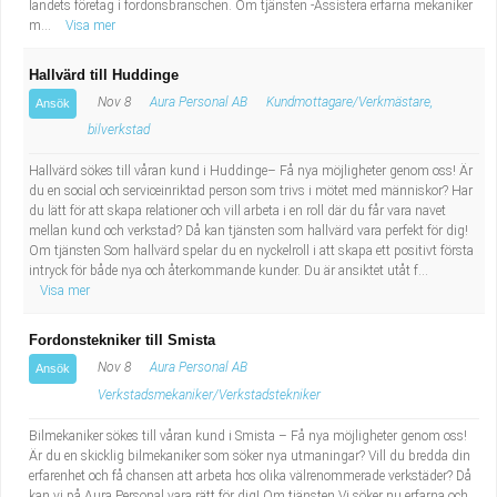
landets företag i fordonsbranschen. Om tjänsten -Assistera erfarna mekaniker
m...
Visa mer
Hallvärd till Huddinge
Nov 8
Aura Personal AB
Kundmottagare/Verkmästare,
Ansök
bilverkstad
Hallvärd sökes till våran kund i Huddinge– Få nya möjligheter genom oss! Är
du en social och serviceinriktad person som trivs i mötet med människor? Har
du lätt för att skapa relationer och vill arbeta i en roll där du får vara navet
mellan kund och verkstad? Då kan tjänsten som hallvärd vara perfekt för dig!
Om tjänsten Som hallvärd spelar du en nyckelroll i att skapa ett positivt första
intryck för både nya och återkommande kunder. Du är ansiktet utåt f...
Visa mer
Fordonstekniker till Smista
Nov 8
Aura Personal AB
Ansök
Verkstadsmekaniker/Verkstadstekniker
Bilmekaniker sökes till våran kund i Smista – Få nya möjligheter genom oss!
Är du en skicklig bilmekaniker som söker nya utmaningar? Vill du bredda din
erfarenhet och få chansen att arbeta hos olika välrenommerade verkstäder? Då
kan vi på Aura Personal vara rätt för dig! Om tjänsten Vi söker nu erfarna och