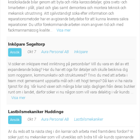
krockskadade bilar genom att byta och rikta karossdetaljer, göra svets- och
limarbeten i plåt, plast och glas samt demontera och montera teknisk och
mekanisk utrustning. Att självständigt söka efter information och
reparationsmetoder har en avgörande betydelse för att kunna leverera säkra
reparationer. Du utför förekommande arbeten inom angiven tid och med
fackmannamässig kvalite...
Visa mer
Inköpare Segeltorp
Okt 7
Aura Personal AB
Inköpare
Ansök
Vi söker en inköpare med inriktning på personbilar! Vill du vara en del av ett
expanderande bolag? Har du har ett öga för detaljer och skulle beskriva dig
som noggrann, kommunikativ och strukturerad? Trivs du med att arbeta i
team mot gemensamt uppsatta mål och i ett högt tempo? Då kan vi ha nästa
tjänst för dig. Vår kund växer och många bilar säljs dagligen från deras butiker
runt om i landet, därför söker vi nu någon som vill vara delaktig i vår kunds ...
Visa mer
Lastbilsmekaniker Huddinge
Okt 7
Aura Personal AB
Lastbilsmekaniker
Ansök
Är du redo att ta nästa steg i din karriär och arbeta med framtidens fordon? Vi
söker just nu mekaniker som vill utvecklas och bidra till vår kunds spännande