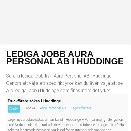
Industriell tillverkning
Behandlingsassistent/Socialpedagog
Installation, drift, underhåll
Tandsköterska
Kropps- och skönhetsvård
Budbilsförare
Kultur, media, design
Tidningsbud/Tidningsdistributör
LEDIGA JOBB AURA
PERSONAL AB I HUDDINGE
Militärt arbete
Lärare i fritidshem/Fritidspedagog
Se alla lediga jobb från Aura Personal AB i Huddinge.
Naturbruk
Taxiförare/Taxichaufför
Genom att välja ett specifikt yrke kan du även välja att se
alla lediga jobb i Huddinge som finns inom det yrket.
Naturvetenskapligt arbete
Läkarsekreterare/Vårdadmin/Medicinsk
Truckförare sökes i Huddinge
sekreterare
Pedagogiskt arbete
Apr 14
Aura Personal AB
Lagerarbetare
Ansök
Lastbilsförare m.fl.
Sanering och renhållning
Lagermedarbetare sökes till vår kund i Huddinge – Få nya möjligheter genom
oss! Är du en strukturerad och driven person med intresse för lagerarbete? Nu
söker vi lagermedarbetare till vår kund för en intensiv och spännande