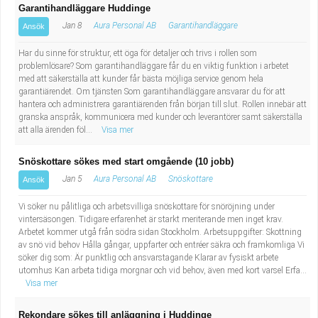
Garantihandläggare Huddinge
Jan 8
Aura Personal AB
Garantihandläggare
Ansök
Har du sinne för struktur, ett öga för detaljer och trivs i rollen som
problemlösare? Som garantihandläggare får du en viktig funktion i arbetet
med att säkerställa att kunder får bästa möjliga service genom hela
garantiärendet. Om tjänsten Som garantihandläggare ansvarar du för att
hantera och administrera garantiärenden från början till slut. Rollen innebär att
granska anspråk, kommunicera med kunder och leverantörer samt säkerställa
att alla ärenden föl...
Visa mer
Snöskottare sökes med start omgående (10 jobb)
Jan 5
Aura Personal AB
Snöskottare
Ansök
Vi söker nu pålitliga och arbetsvilliga snöskottare för snöröjning under
vintersäsongen. Tidigare erfarenhet är starkt meriterande men inget krav.
Arbetet kommer utgå från södra sidan Stockholm. Arbetsuppgifter: Skottning
av snö vid behov Hålla gångar, uppfarter och entréer säkra och framkomliga Vi
söker dig som: Är punktlig och ansvarstagande Klarar av fysiskt arbete
utomhus Kan arbeta tidiga morgnar och vid behov, även med kort varsel Erfa...
Visa mer
Rekondare sökes till anläggning i Huddinge