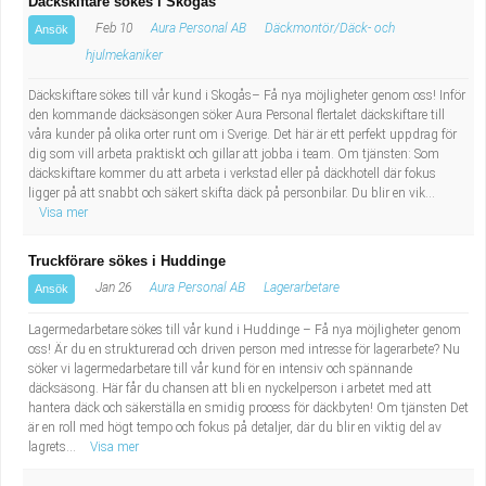
Däckskiftare sökes i Skogås
Feb 10
Aura Personal AB
Däckmontör/Däck- och
Ansök
hjulmekaniker
Däckskiftare sökes till vår kund i Skogås– Få nya möjligheter genom oss! Inför
den kommande däcksäsongen söker Aura Personal flertalet däckskiftare till
våra kunder på olika orter runt om i Sverige. Det här är ett perfekt uppdrag för
dig som vill arbeta praktiskt och gillar att jobba i team. Om tjänsten: Som
däckskiftare kommer du att arbeta i verkstad eller på däckhotell där fokus
ligger på att snabbt och säkert skifta däck på personbilar. Du blir en vik...
Visa mer
Truckförare sökes i Huddinge
Jan 26
Aura Personal AB
Lagerarbetare
Ansök
Lagermedarbetare sökes till vår kund i Huddinge – Få nya möjligheter genom
oss! Är du en strukturerad och driven person med intresse för lagerarbete? Nu
söker vi lagermedarbetare till vår kund för en intensiv och spännande
däcksäsong. Här får du chansen att bli en nyckelperson i arbetet med att
hantera däck och säkerställa en smidig process för däckbyten! Om tjänsten Det
är en roll med högt tempo och fokus på detaljer, där du blir en viktig del av
lagrets...
Visa mer