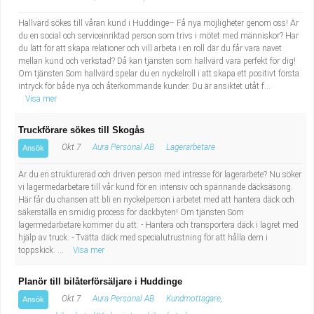
Hallvärd sökes till våran kund i Huddinge– Få nya möjligheter genom oss! Är
du en social och serviceinriktad person som trivs i mötet med människor? Har
du lätt för att skapa relationer och vill arbeta i en roll där du får vara navet
mellan kund och verkstad? Då kan tjänsten som hallvärd vara perfekt för dig!
Om tjänsten Som hallvärd spelar du en nyckelroll i att skapa ett positivt första
intryck för både nya och återkommande kunder. Du är ansiktet utåt f...
Visa mer
Truckförare sökes till Skogås
Okt 7
Aura Personal AB
Lagerarbetare
Ansök
Är du en strukturerad och driven person med intresse för lagerarbete? Nu söker
vi lagermedarbetare till vår kund för en intensiv och spännande däcksäsong.
Här får du chansen att bli en nyckelperson i arbetet med att hantera däck och
säkerställa en smidig process för däckbyten! Om tjänsten Som
lagermedarbetare kommer du att: - Hantera och transportera däck i lagret med
hjälp av truck. - Tvätta däck med specialutrustning för att hålla dem i
toppskick. ...
Visa mer
Planör till bilåterförsäljare i Huddinge
Okt 7
Aura Personal AB
Kundmottagare,
Ansök