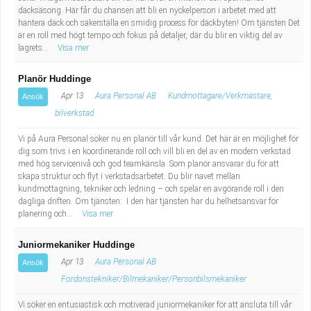
Fastighetsskötare
Socialt arbete
däcksäsong. Här får du chansen att bli en nyckelperson i arbetet med att
hantera däck och säkerställa en smidig process för däckbyten! Om tjänsten Det
är en roll med högt tempo och fokus på detaljer, där du blir en viktig del av
Informatör/Kommunikatör
Säkerhetsarbete
lagrets...
Visa mer
Brevbärare
Tekniskt arbete
Planör Huddinge
Apr 13
Aura Personal AB
Kundmottagare/Verkmästare,
Ansök
Sjuksköterska, grundutbildad
Transport
bilverkstad
Vi på Aura Personal söker nu en planör till vår kund. Det här är en möjlighet för
Kock, storhushåll
dig som trivs i en koordinerande roll och vill bli en del av en modern verkstad
med hög servicenivå och god teamkänsla. Som planör ansvarar du för att
Undersköterska, vård- o specialavd. o mottagning
skapa struktur och flyt i verkstadsarbetet. Du blir navet mellan
kundmottagning, tekniker och ledning – och spelar en avgörande roll i den
dagliga driften. Om tjänsten: I den här tjänsten har du helhetsansvar för
Bibliotekarie
planering och...
Visa mer
Administrativ assistent
Juniormekaniker Huddinge
Apr 13
Aura Personal AB
Ansök
Lärare i gymnasiet
Fordonstekniker/Bilmekaniker/Personbilsmekaniker
Vi söker en entusiastisk och motiverad juniormekaniker för att ansluta till vår