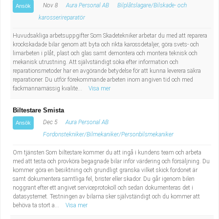
Nov 8
Aura Personal AB
Bilplåtslagare/Bilskade- och
Ansök
karosserireparatör
Huvudsakliga arbetsuppgifter Som Skadetekniker arbetar du med att reparera
krockskadade bilar genom att byta och rikta karossdetaljer, göra svets- och
limarbeten i plåt, plast och glas samt demontera och montera teknisk och
mekanisk utrustning. Att självständigt söka efter information och
reparationsmetoder har en avgörande betydelse för att kunna leverera säkra
reparationer. Du utför förekommande arbeten inom angiven tid och med
fackmannamässig kvalite...
Visa mer
Biltestare Smista
Dec 5
Aura Personal AB
Ansök
Fordonstekniker/Bilmekaniker/Personbilsmekaniker
Om tjänsten Som biltestare kommer du att ingå i kundens team och arbeta
med att testa och provköra begagnade bilar inför värdering och försäljning. Du
kommer göra en besiktning och grundligt granska vilket skick fordonet är
samt dokumentera samtliga fel, brister eller skador. Du går igenom bilen
noggrant efter ett angivet serviceprotokoll och sedan dokumenteras det i
datasystemet. Testningen av bilarna sker självständigt och du kommer att
behöva ta stort a...
Visa mer