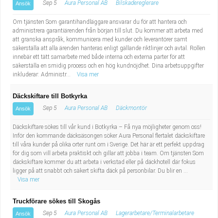
Sep 5
Aura Personal AB
Bilskadereglerare
Ansök
Om tjänsten Som garantihandläggare ansvarar du för att hantera och
administrera garantiärenden från början till slut. Du kommer att arbeta med
att granska anspråk, kommunicera med kunder och leverantörer samt
säkerställa att alla ärenden hanteras enligt gällande riktlinjer och avtal. Rollen
innebär ett tätt samarbete med både interna och externa parter för att
säkerställa en smidig process och en hög kundnöjdhet. Dina arbetsuppgifter
inkluderar: Administr...
Visa mer
Däckskiftare till Botkyrka
Sep 5
Aura Personal AB
Däckmontör
Ansök
Däckskiftare sökes till vår kund i Botkyrka – Få nya möjligheter genom oss!
Inför den kommande däcksäsongen söker Aura Personal flertalet däckskiftare
till våra kunder på olika orter runt om i Sverige. Det här är ett perfekt uppdrag
för dig som vill arbeta praktiskt och gillar att jobba i team. Om tjänsten Som
däckskiftare kommer du att arbeta i verkstad eller på däckhotell där fokus
ligger på att snabbt och säkert skifta däck på personbilar. Du blir en ...
Visa mer
Truckförare sökes till Skogås
Sep 5
Aura Personal AB
Lagerarbetare/Terminalarbetare
Ansök