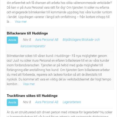
din erfarenhet och få chansen att arbeta hos olika välrenommerade verkstäder?
Då kan vi på Aura Personal vara rätt för dig! Om tjänsten Vi söker nu erfarna
och engagerade bilmekaniker till kommande uppdrag hos våra kunder runtom
i landet. Uppdragen varierar i längd och omfattning – från kortare inhopp till
lä...
Visa mer
Billackerare till Huddinge
Nov 8
Aura Personal AB
Bilplåtslagare/Bilskade- och
Ansök
karosserireparatör
Bilmekaniker sökes till våran kund i Huddinge– Få nya möjligheter genom
oss! Just nu söker Aura Personal en erfaren billackerare till en av våra kunder
inom fordonsbranschen. Tjänsten är på heltid med goda möjligheter till
förlängning eller anställning hos kund. Om tjänsten Som billackerare arbetar
du med att förbereda, reparera och lackera fordon så att de återställs till
nyskick. Du kommer att vara en viktig del av verkstadsteamet där högt tempo
kombin...
Visa mer
Truckförare sökes till Huddinge
Nov 8
Aura Personal AB
Lagerarbetare
Ansök
Är du en strukturerad och driven person med intresse för lagerarbete? Nu söker