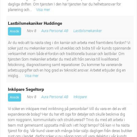
dagliga driften. Om tjänsten I den här tjänsten har du helhetsansvar för
planering och...
Visa mer
Lastbilsmekaniker Huddinge
Nov 8
Aura Personal AB
Lastbilsmekaniker
Ansök
Är du redo att ta nästa steg i din karriär och arbeta med framtidens fordon? Vi
söker just nu mekaniker som vill utvecklas och bidra till vår kunds spännande
verksamhet inom både el-fordon och traditionella bussar och lastbilar. Om
tjänsten Som mekaniker arbetar du med allt från service till kvalificerad
felsökning, diagnostisering samt reparationer. Du kommer ha varierande
arbetsuppgifter och en hög grad av tekniskt ansvar. Arbetet erbjuder dig en
möjlig...
Visa mer
Inköpare Segeltorp
Nov 8
Aura Personal AB
Inköpare
Ansök
Vi söker en inköpare med inriktning på personbilar! Vill du vara en del av ett
expanderande bolag? Har du har ett öga för detaljer och skulle beskriva dig
som noggrann, kommunikativ och strukturerad? Trivs du med att arbeta i
team mot gemensamt uppsatta mål och i ett högt tempo? Då kan vi ha nästa
tjänst för dig. Vår kund växer och många bilar säljs dagligen från deras butiker
runt om i landet, därför söker vi nu någon som vill vara delaktig i vår kunds ...