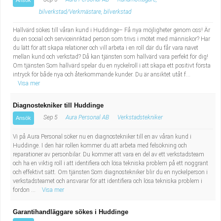
Ansök
bilverkstad/Verkmästare, bilverkstad
Hallvärd sökes till våran kund i Huddinge– Få nya möjligheter genom oss! Är
du en social och serviceinriktad person som trivs i mötet med människor? Har
du lätt för att skapa relationer och vill arbeta i en roll där du får vara navet
mellan kund och verkstad? Då kan tjänsten som hallvärd vara perfekt för dig!
Om tjänsten Som hallvärd spelar du en nyckelroll i att skapa ett positivt första
intryck för både nya och återkommande kunder. Du är ansiktet utåt f...
Visa mer
Diagnostekniker till Huddinge
Sep 5
Aura Personal AB
Verkstadstekniker
Ansök
Vi på Aura Personal söker nu en diagnostekniker till en av våran kund i
Huddinge. I den här rollen kommer du att arbeta med felsökning och
reparationer av personbilar. Du kommer att vara en del av ett verkstadsteam
och ha en viktig roll i att identifiera och lösa tekniska problem på ett noggrant
och effektivt sätt. Om tjänsten Som diagnostekniker blir du en nyckelperson i
verkstadsteamet och ansvarar för att identifiera och lösa tekniska problem i
fordon ...
Visa mer
Garantihandläggare sökes i Huddinge