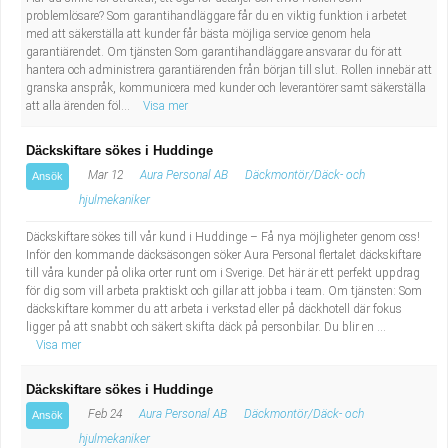
problemlösare? Som garantihandläggare får du en viktig funktion i arbetet
med att säkerställa att kunder får bästa möjliga service genom hela
garantiärendet. Om tjänsten Som garantihandläggare ansvarar du för att
hantera och administrera garantiärenden från början till slut. Rollen innebär att
granska anspråk, kommunicera med kunder och leverantörer samt säkerställa
att alla ärenden föl...
Visa mer
Däckskiftare sökes i Huddinge
Mar 12
Aura Personal AB
Däckmontör/Däck- och
Ansök
hjulmekaniker
Däckskiftare sökes till vår kund i Huddinge – Få nya möjligheter genom oss!
Inför den kommande däcksäsongen söker Aura Personal flertalet däckskiftare
till våra kunder på olika orter runt om i Sverige. Det här är ett perfekt uppdrag
för dig som vill arbeta praktiskt och gillar att jobba i team. Om tjänsten: Som
däckskiftare kommer du att arbeta i verkstad eller på däckhotell där fokus
ligger på att snabbt och säkert skifta däck på personbilar. Du blir en ...
Visa mer
Däckskiftare sökes i Huddinge
Feb 24
Aura Personal AB
Däckmontör/Däck- och
Ansök
hjulmekaniker