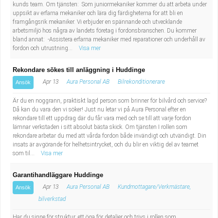
kunds team. Om tjänsten: Som juniormekaniker kommer du att arbeta under
uppsikt av erfarna mekaniker och lära dig färdigheterna för att bli en
framgångsrik mekaniker. Vi erbjuder en spännande och utvecklande
arbetsmiljö hos några av landets företag i fordonsbranschen. Du kommer
bland annat: -Assistera erfarna mekaniker med reparationer och underhåll av
fordon och utrustning...
Visa mer
Rekondare sökes till anläggning i Huddinge
Apr 13
Aura Personal AB
Bilrekonditionerare
Ansök
Är du en noggrann, praktiskt lagd person som brinner för bilvård och service?
Då kan du vara den vi söker! Just nu letar vi på Aura Personal efter en
rekondare till ett uppdrag där du får vara med och se till att varje fordon
lämnar verkstaden i sitt absolut bästa skick. Om tjänsten I rollen som
rekondare arbetar du med att vårda fordon både invändigt och utvändigt. Din
insats är avgörande för helhetsintrycket, och du blir en viktig del av teamet
som til...
Visa mer
Garantihandläggare Huddinge
Apr 13
Aura Personal AB
Kundmottagare/Verkmästare,
Ansök
bilverkstad
Har du sinne för struktur, ett öga för detaljer och trivs i rollen som