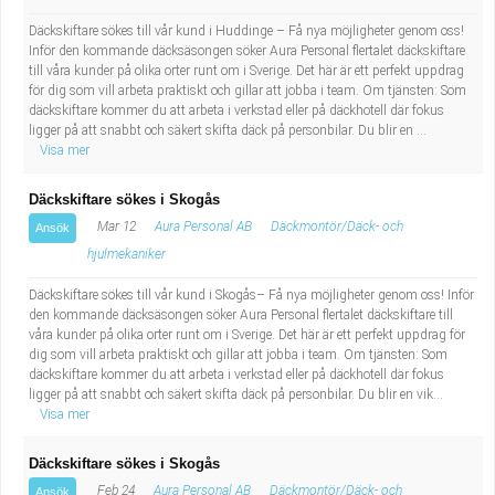
Däckskiftare sökes till vår kund i Huddinge – Få nya möjligheter genom oss!
Inför den kommande däcksäsongen söker Aura Personal flertalet däckskiftare
till våra kunder på olika orter runt om i Sverige. Det här är ett perfekt uppdrag
för dig som vill arbeta praktiskt och gillar att jobba i team. Om tjänsten: Som
däckskiftare kommer du att arbeta i verkstad eller på däckhotell där fokus
ligger på att snabbt och säkert skifta däck på personbilar. Du blir en ...
Visa mer
Däckskiftare sökes i Skogås
Mar 12
Aura Personal AB
Däckmontör/Däck- och
Ansök
hjulmekaniker
Däckskiftare sökes till vår kund i Skogås– Få nya möjligheter genom oss! Inför
den kommande däcksäsongen söker Aura Personal flertalet däckskiftare till
våra kunder på olika orter runt om i Sverige. Det här är ett perfekt uppdrag för
dig som vill arbeta praktiskt och gillar att jobba i team. Om tjänsten: Som
däckskiftare kommer du att arbeta i verkstad eller på däckhotell där fokus
ligger på att snabbt och säkert skifta däck på personbilar. Du blir en vik...
Visa mer
Däckskiftare sökes i Skogås
Feb 24
Aura Personal AB
Däckmontör/Däck- och
Ansök