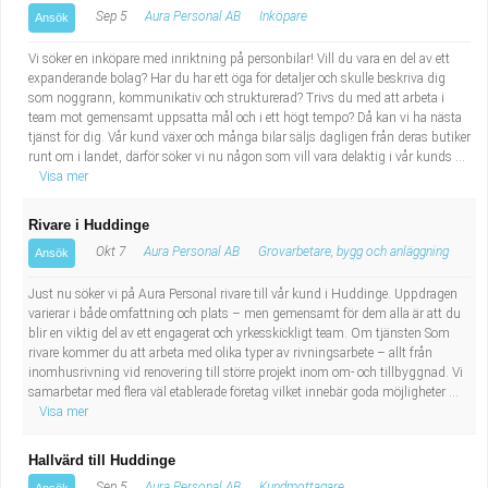
Sep 5
Aura Personal AB
Inköpare
Ansök
Vi söker en inköpare med inriktning på personbilar! Vill du vara en del av ett
expanderande bolag? Har du har ett öga för detaljer och skulle beskriva dig
som noggrann, kommunikativ och strukturerad? Trivs du med att arbeta i
team mot gemensamt uppsatta mål och i ett högt tempo? Då kan vi ha nästa
tjänst för dig. Vår kund växer och många bilar säljs dagligen från deras butiker
runt om i landet, därför söker vi nu någon som vill vara delaktig i vår kunds ...
Visa mer
Rivare i Huddinge
Okt 7
Aura Personal AB
Grovarbetare, bygg och anläggning
Ansök
Just nu söker vi på Aura Personal rivare till vår kund i Huddinge. Uppdragen
varierar i både omfattning och plats – men gemensamt för dem alla är att du
blir en viktig del av ett engagerat och yrkesskickligt team. Om tjänsten Som
rivare kommer du att arbeta med olika typer av rivningsarbete – allt från
inomhusrivning vid renovering till större projekt inom om- och tillbyggnad. Vi
samarbetar med flera väl etablerade företag vilket innebär goda möjligheter ...
Visa mer
Hallvärd till Huddinge
Sep 5
Aura Personal AB
Kundmottagare,