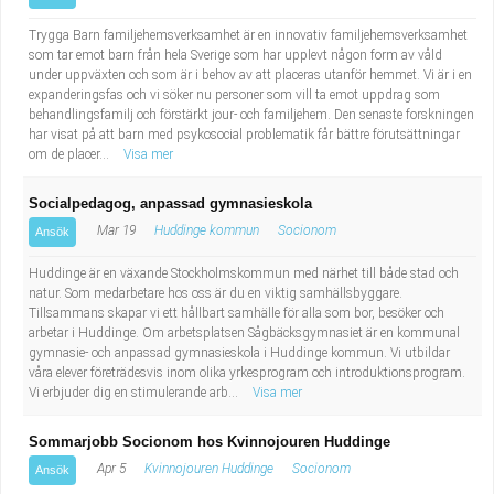
Trygga Barn familjehemsverksamhet är en innovativ familjehemsverksamhet
som tar emot barn från hela Sverige som har upplevt någon form av våld
under uppväxten och som är i behov av att placeras utanför hemmet. Vi är i en
expanderingsfas och vi söker nu personer som vill ta emot uppdrag som
behandlingsfamilj och förstärkt jour- och familjehem. Den senaste forskningen
har visat på att barn med psykosocial problematik får bättre förutsättningar
om de placer...
Visa mer
Socialpedagog, anpassad gymnasieskola
Mar 19
Huddinge kommun
Socionom
Ansök
Huddinge är en växande Stockholmskommun med närhet till både stad och
natur. Som medarbetare hos oss är du en viktig samhällsbyggare.
Tillsammans skapar vi ett hållbart samhälle för alla som bor, besöker och
arbetar i Huddinge. Om arbetsplatsen Sågbäcksgymnasiet är en kommunal
gymnasie- och anpassad gymnasieskola i Huddinge kommun. Vi utbildar
våra elever företrädesvis inom olika yrkesprogram och introduktionsprogram.
Vi erbjuder dig en stimulerande arb...
Visa mer
Sommarjobb Socionom hos Kvinnojouren Huddinge
Apr 5
Kvinnojouren Huddinge
Socionom
Ansök