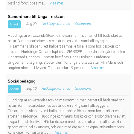
bistånd förknippas me...
Visa mer
Samordnare till Unga i riskzon
Aug 29
Huddinge kommun
Socionom
Ansök
Huddinge är en växande Stockholmskommun med närhet till både stad och
natur. Som medarbetare hos oss är du en viktig samhällsbyggare.
Tillsammans skapar vi ett hållbart samhälle för alla som bor, besöker och
arbetar i Huddinge. Om arbetsplatsen SIG/SSPF samordnare ingår i enheten
Öppenvård Ungdom. Enheten består av Unga i riskzon, Huddinge
Ungdomsmottagning, Stödcentrum för unga brottsutsatta, MiniMaria och
ungdomsboendet Myren. Totalt arbetar 19 person...
Visa mer
Socialpedagog
Sep 10
Huddinge kommun
Socionom
Ansök
Huddinge är en växande Stockholmskommun med närhet till både stad och
natur. Som medarbetare hos oss är du en viktig samhällsbyggare.
Tillsammans skapar vi ett hållbart samhälle för alla som bor, besöker och
arbetar i Huddinge. I Huddinge kommuns förskolor och skolor drivs vi av att
skapa lärande för livet. Här får du som medarbetare utrymme att utvecklas
genom att ta del av andras, och dela med dig av dina egna, erfarenheter och
kunskaper. För vår övertyg...
Visa mer