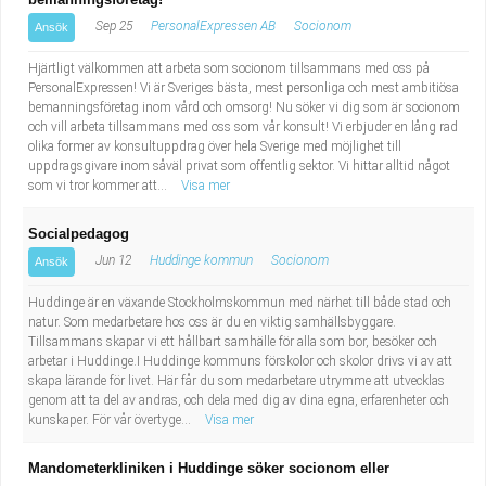
Sep 25
PersonalExpressen AB
Socionom
Ansök
Hjärtligt välkommen att arbeta som socionom tillsammans med oss på
PersonalExpressen! Vi är Sveriges bästa, mest personliga och mest ambitiösa
bemanningsföretag inom vård och omsorg! Nu söker vi dig som är socionom
och vill arbeta tillsammans med oss som vår konsult! Vi erbjuder en lång rad
olika former av konsultuppdrag över hela Sverige med möjlighet till
uppdragsgivare inom såväl privat som offentlig sektor. Vi hittar alltid något
som vi tror kommer att...
Visa mer
Socialpedagog
Jun 12
Huddinge kommun
Socionom
Ansök
Huddinge är en växande Stockholmskommun med närhet till både stad och
natur. Som medarbetare hos oss är du en viktig samhällsbyggare.
Tillsammans skapar vi ett hållbart samhälle för alla som bor, besöker och
arbetar i Huddinge.I Huddinge kommuns förskolor och skolor drivs vi av att
skapa lärande för livet. Här får du som medarbetare utrymme att utvecklas
genom att ta del av andras, och dela med dig av dina egna, erfarenheter och
kunskaper. För vår övertyge...
Visa mer
Mandometerkliniken i Huddinge söker socionom eller