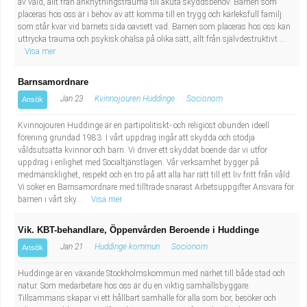
av våld, allt från anknytningstrauma till akuta skyddsbehov. Barnen som
placeras hos oss är i behov av att komma till en trygg och kärleksfull familj
som står kvar vid barnets sida oavsett vad. Barnen som placeras hos oss kan
uttrycka trauma och psykisk ohälsa på olika sätt, allt från självdestruktivt ...
Visa mer
Barnsamordnare
Jan 23
Kvinnojouren Huddinge
Socionom
Ansök
Kvinnojouren Huddinge är en partipolitiskt- och religiöst obunden ideell
förening grundad 1983. I vårt uppdrag ingår att skydda och stödja
våldsutsatta kvinnor och barn. Vi driver ett skyddat boende där vi utför
uppdrag i enlighet med Socialtjänstlagen. Vår verksamhet bygger på
medmänsklighet, respekt och en tro på att alla har rätt till ett liv fritt från våld.
Vi söker en Barnsamordnare med tillträde snarast Arbetsuppgifter Ansvara för
barnen i vårt sky...
Visa mer
Vik. KBT-behandlare, Öppenvården Beroende i Huddinge
Jan 21
Huddinge kommun
Socionom
Ansök
Huddinge är en växande Stockholmskommun med närhet till både stad och
natur. Som medarbetare hos oss är du en viktig samhällsbyggare.
Tillsammans skapar vi ett hållbart samhälle för alla som bor, besöker och