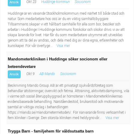
Okt 23
Huddinge kommun
Socionom
Ansök
Huddinge är en växande Stockholmskommun med närhet till både stad och
natur. Som medarbetare hos oss är du en viktig samhällsbyggare.
Tillsammans skapar vi ett hållbart samhälle för alla som bor, besöker och
arbetar i Huddinge.I Huddinge kommuns förskolor och skolor drivs vi av att
skapa lärande för livet. Här får du som medarbetare utrymme att utvecklas
genom att ta del av andras, och dela med dig av dina egna, erfarenheter och
kunskaper. För vår övertyge...
Visa mer
Mandometerkliniken i Huddinge söker socionom eller
beteendevetare
Okt 9
AB Mando
Socionom
Ansök
Beskrivning Mando Group AB är ett privatägt sjukvårdsföretag som
behandlar ätstörningar, övervikt och fetma. Ätträning, aktivitetsdämpning, vila
i värme och social återuppbyggnad är hörnstenar i Mandometerklinikernas
evidensbaserade behandling. Närståendestöd, brukarstöd och motiverande
samtal är viktiga inslag i behandlingen
https://mando.se/mandometermetoden/. För närvarande finns verksamhet i
fem kliniker i Sverige. Den största kliniken med heldygnsvår...
Visa mer
Trygga Barn - familjehem för våldsutsatta barn