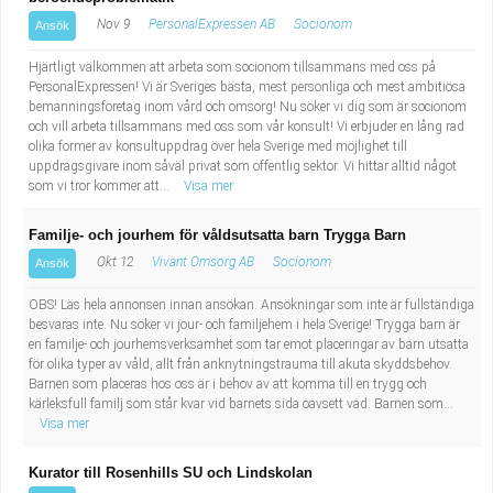
Nov 9
PersonalExpressen AB
Socionom
Ansök
Hjärtligt välkommen att arbeta som socionom tillsammans med oss på
PersonalExpressen! Vi är Sveriges bästa, mest personliga och mest ambitiösa
bemanningsföretag inom vård och omsorg! Nu söker vi dig som är socionom
och vill arbeta tillsammans med oss som vår konsult! Vi erbjuder en lång rad
olika former av konsultuppdrag över hela Sverige med möjlighet till
uppdragsgivare inom såväl privat som offentlig sektor. Vi hittar alltid något
som vi tror kommer att...
Visa mer
Familje- och jourhem för våldsutsatta barn Trygga Barn
Okt 12
Vivant Omsorg AB
Socionom
Ansök
OBS! Läs hela annonsen innan ansökan. Ansökningar som inte är fullständiga
besvaras inte. Nu söker vi jour- och familjehem i hela Sverige! Trygga barn är
en familje- och jourhemsverksamhet som tar emot placeringar av barn utsatta
för olika typer av våld, allt från anknytningstrauma till akuta skyddsbehov.
Barnen som placeras hos oss är i behov av att komma till en trygg och
kärleksfull familj som står kvar vid barnets sida oavsett vad. Barnen som...
Visa mer
Kurator till Rosenhills SU och Lindskolan