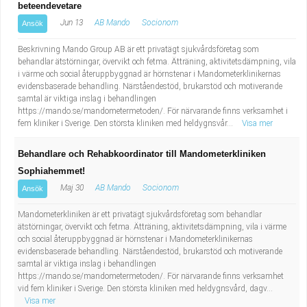
beteendevetare
Jun 13
AB Mando
Socionom
Ansök
Beskrivning Mando Group AB är ett privatägt sjukvårdsföretag som
behandlar ätstörningar, övervikt och fetma. Ätträning, aktivitetsdämpning, vila
i värme och social återuppbyggnad är hörnstenar i Mandometerklinikernas
evidensbaserade behandling. Närståendestöd, brukarstöd och motiverande
samtal är viktiga inslag i behandlingen
https://mando.se/mandometermetoden/. För närvarande finns verksamhet i
fem kliniker i Sverige. Den största kliniken med heldygnsvår...
Visa mer
Behandlare och Rehabkoordinator till Mandometerkliniken
Sophiahemmet!
Maj 30
AB Mando
Socionom
Ansök
Mandometerkliniken är ett privatägt sjukvårdsföretag som behandlar
ätstörningar, övervikt och fetma. Ätträning, aktivitetsdämpning, vila i värme
och social återuppbyggnad är hörnstenar i Mandometerklinikernas
evidensbaserade behandling. Närståendestöd, brukarstöd och motiverande
samtal är viktiga inslag i behandlingen
https://mando.se/mandometermetoden/. För närvarande finns verksamhet
vid fem kliniker i Sverige. Den största kliniken med heldygnsvård, dagv...
Visa mer