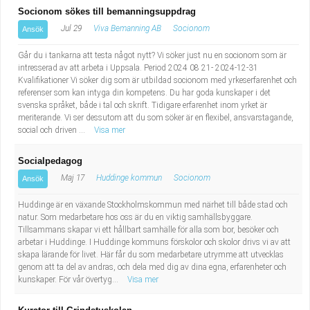
Socionom sökes till bemanningsuppdrag
Jul 29
Viva Bemanning AB
Socionom
Ansök
Går du i tankarna att testa något nytt? Vi söker just nu en socionom som är
intresserad av att arbeta i Uppsala. Period 2024 08 21- 2024-12-31
Kvalifikationer Vi söker dig som är utbildad socionom med yrkeserfarenhet och
referenser som kan intyga din kompetens. Du har goda kunskaper i det
svenska språket, både i tal och skrift. Tidigare erfarenhet inom yrket är
meriterande. Vi ser dessutom att du som söker är en flexibel, ansvarstagande,
social och driven ...
Visa mer
Socialpedagog
Maj 17
Huddinge kommun
Socionom
Ansök
Huddinge är en växande Stockholmskommun med närhet till både stad och
natur. Som medarbetare hos oss är du en viktig samhällsbyggare.
Tillsammans skapar vi ett hållbart samhälle för alla som bor, besöker och
arbetar i Huddinge. I Huddinge kommuns förskolor och skolor drivs vi av att
skapa lärande för livet. Här får du som medarbetare utrymme att utvecklas
genom att ta del av andras, och dela med dig av dina egna, erfarenheter och
kunskaper. För vår övertyg...
Visa mer