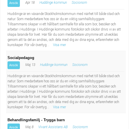
Apr 18
Huddinge kommun
Socionom
Ansök
Huddinge är en växande Stockholmskommun med närhet till både stad och
natur. Som medarbetare hos oss är du en viktig samhällsbyggare.
Tillsammans skapar vi ett hållbart samhälle för alla som bor, besöker och
arbetar i Huddinge. I Huddinge kommuns förskolor och skolor drivs vi av att
skapa lärande för livet. Här får du som medarbetare utrymme att utvecklas
genom att ta del av andras, och dela med dig av dina egna, erfarenheter och
kunskaper. För vår övertyg...
Visa mer
Socialpedagog
Maj 13
Huddinge kommun
Socionom
Ansök
Huddinge är en växande Stockholmskommun med närhet till både stad och
natur. Som medarbetare hos oss är du en viktig samhällsbyggare.
Tillsammans skapar vi ett hållbart samhälle för alla som bor, besöker och
arbetar i Huddinge. I Huddinge kommuns förskolor och skolor drivs vi av att
skapa lärande för livet. Här får du som medarbetare utrymme att utvecklas
genom att ta del av andras, och dela med dig av dina egna, erfarenheter och
kunskaper. För vår övertyg...
Visa mer
Behandlingsfamilj - Trygga barn
Maj 8
Vivant Assistans AB
Socionom
Ansök