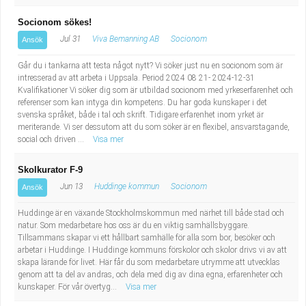
Socionom sökes!
Jul 31
Viva Bemanning AB
Socionom
Ansök
Går du i tankarna att testa något nytt? Vi söker just nu en socionom som är
intresserad av att arbeta i Uppsala. Period 2024 08 21- 2024-12-31
Kvalifikationer Vi söker dig som är utbildad socionom med yrkeserfarenhet och
referenser som kan intyga din kompetens. Du har goda kunskaper i det
svenska språket, både i tal och skrift. Tidigare erfarenhet inom yrket är
meriterande. Vi ser dessutom att du som söker är en flexibel, ansvarstagande,
social och driven ...
Visa mer
Skolkurator F-9
Jun 13
Huddinge kommun
Socionom
Ansök
Huddinge är en växande Stockholmskommun med närhet till både stad och
natur. Som medarbetare hos oss är du en viktig samhällsbyggare.
Tillsammans skapar vi ett hållbart samhälle för alla som bor, besöker och
arbetar i Huddinge. I Huddinge kommuns förskolor och skolor drivs vi av att
skapa lärande för livet. Här får du som medarbetare utrymme att utvecklas
genom att ta del av andras, och dela med dig av dina egna, erfarenheter och
kunskaper. För vår övertyg...
Visa mer