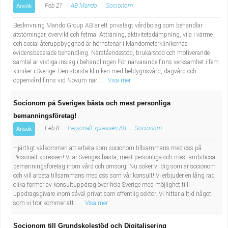
Feb 21
AB Mando
Socionom
Ansök
Beskrivning Mando Group AB är ett privatägt vårdbolag som behandlar
ätstörningar, övervikt och fetma. Ätträning, aktivitetsdämpning, vila i värme
och social återuppbyggnad är hörnstenar i Mandometerklinikernas
evidensbaserade behandling. Närståendestöd, brukarstöd och motiverande
samtal är viktiga inslag i behandlingen För närvarande finns verksamhet i fem
kliniker i Sverige. Den största kliniken med heldygnsvård, dagvård och
öppenvård finns vid Novum när...
Visa mer
Socionom på Sveriges bästa och mest personliga
bemanningsföretag!
Feb 8
PersonalExpressen AB
Socionom
Ansök
Hjärtligt välkommen att arbeta som socionom tillsammans med oss på
PersonalExpressen! Vi är Sveriges bästa, mest personliga och mest ambitiösa
bemanningsföretag inom vård och omsorg! Nu söker vi dig som är socionom
och vill arbeta tillsammans med oss som vår konsult! Vi erbjuder en lång rad
olika former av konsultuppdrag över hela Sverige med möjlighet till
uppdragsgivare inom såväl privat som offentlig sektor. Vi hittar alltid något
som vi tror kommer att...
Visa mer
Socionom till Grundskolestöd och Digitalisering