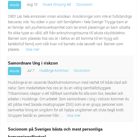
Aug 10
Vivant Omsorg AB
Socionom
Ansök
OBS! Läs hela annonsen innan ansökan. Ansökningar som inte är fullständiga
besvaras inte. Nu söker vi jour- och familjehem i hela Sverige! Trygga barn är
en familje- och jourhemsverksamhet som tar emot placeringar av barn utsatta
för olika typer av våld, allt från anknytningstrauma till akuta skyddsbehov.
Barnen som placeras hos oss är i behov av att komma till en trygg och
kärleksfull familj som står kvar vid barnets sida oavsett vad. Barnen som
placera...
Visa mer
Samordnare Ung i riskzon
Jul 7
Huddinge kommun
Socionom
Ansök
Huddinge är en växande Stockholmskommun med närhet till både stad och
natur. Som medarbetare hos oss är du en viktig samhällsbyggare.
Tillsammans skapar vi ett hållbart samhälle för alla som bor, besöker och
arbetar i Huddinge. Om arbetet: Som samordnare i Ung i riskzon kommer du
att jobba med Sociala insatsgrupper (SIG) som är en grupp personer som
samverkar kring en ungdom för att hjälpa ungdomen att sluta begå brott.
Gruppen består av personer från ...
Visa mer
Socionom på Sveriges bästa och mest personliga
bemanningsföretag!