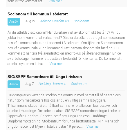
som vi tror kommer att...
Visa mer
Socionom till kommun i söderort
Aug 21
Adecco Sweden AB
Socionom
Ansök
Är du utbildad socionom? Har du erfarenhet av ekonomiskt bistånd? Vill du
jobba inom kommunal verksamhet? Då ska du söka uppdraget som socionom
hos vår kommunala kund i söderort i Stockholm! Om tjänsten Som socionom
hos vår kommunala kund kommer du att hantera ekonomiskt bistånd. Du
kommer att hantera två ärendestockar med fokus på återansökningar. En del
av arbetsdagen kommer att bestå av telefontid för klienterna. Du kommer att
arbeta i systemen Lifeca...
Visa mer
SIG/SSPF Samordnare till Unga i riskzon
Aug 7
Huddinge kommun
Socionom
Ansök
Huddinge är en växande Stockholmskommun med närhet till både stad och
natur. Som medarbetare hos oss är du en viktig samhällsbyggare.
Tillsammans skapar vi ett hållbart samhälle för alla som bor, besöker och
arbetar i Huddinge. Om arbetsplatsen SIG/SSPF samordnare ingår i enheten
Öppenvård Ungdom. Enheten består av Unga i riskzon, Huddinge
Ungdomsmottagning, Stödcentrum för unga brottsutsatta, MiniMaria och
ungdomsboendet Myren. Totalt arbetar 19 perso...
Visa mer