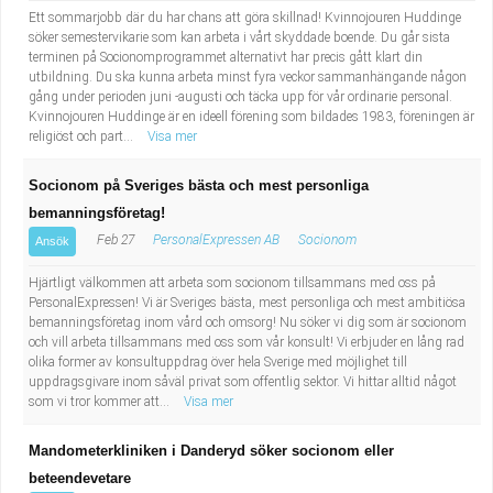
Ett sommarjobb där du har chans att göra skillnad! Kvinnojouren Huddinge
söker semestervikarie som kan arbeta i vårt skyddade boende. Du går sista
terminen på Socionomprogrammet alternativt har precis gått klart din
utbildning. Du ska kunna arbeta minst fyra veckor sammanhängande någon
gång under perioden juni -augusti och täcka upp för vår ordinarie personal.
Kvinnojouren Huddinge är en ideell förening som bildades 1983, föreningen är
religiöst och part...
Visa mer
Socionom på Sveriges bästa och mest personliga
bemanningsföretag!
Feb 27
PersonalExpressen AB
Socionom
Ansök
Hjärtligt välkommen att arbeta som socionom tillsammans med oss på
PersonalExpressen! Vi är Sveriges bästa, mest personliga och mest ambitiösa
bemanningsföretag inom vård och omsorg! Nu söker vi dig som är socionom
och vill arbeta tillsammans med oss som vår konsult! Vi erbjuder en lång rad
olika former av konsultuppdrag över hela Sverige med möjlighet till
uppdragsgivare inom såväl privat som offentlig sektor. Vi hittar alltid något
som vi tror kommer att...
Visa mer
Mandometerkliniken i Danderyd söker socionom eller
beteendevetare