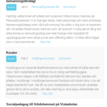
bemanningsföretag!
Jan 6
PersonalExpressen AB
Socionom
Ansök
Hjärtligt välkommen att arbeta som socionom tillsammans med oss på
PersonalExpressen! Vi är Sveriges bästa, mest personliga och mest ambitiösa
bemanningsföretag inom vård och omsorg! Nu söker vi dig som är socionom
och vill arbeta tillsammans med oss som vår konsult! Vi erbjuder en lång rad
olika former av konsultuppdrag över hela Sverige med möjlighet till
uppdragsgivare inom såväl privat som offentlig sektor. Vi hittar alltid något
som vi tror kommer att...
Visa mer
Kurator
Feb 5
Huddinge kommun
Socionom
Ansök
Huddinge är en växande Stockholmskommun med närhet till både stad och
natur. Som medarbetare hos oss är du en viktig samhällsbyggare.
Tillsammans skapar vi ett hållbart samhälle för alla som bor, besöker och
arbetar i Huddinge. I Huddinge kommuns förskolor och skolor drivs vi av att
skapa lärande för livet. Här får du som medarbetare utrymme att utvecklas
genom att ta del av andras, och dela med dig av dina egna, erfarenheter och
kunskaper. För vår överty...
Visa mer
Socialpedagog till fritidshemmet på Vistaskolan