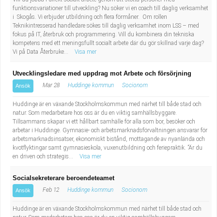
funktionsvariationer till utveckling? Nu söker vi en coach till daglig verksamhet
i Skogås. Vi erbjuder utbildning och flera förmåner. Om rollen
Teknikintresserad handledare sökes till daglig verksamhet inom LSS – med
fokus på IT, återbruk och programmering. Vill du kombinera din tekniska
kompetens med ett meningsfullt socialt arbete där du gör skillnad varje dag?
Vi på Data Återbruke...
Visa mer
Utvecklingsledare med uppdrag mot Arbete och försörjning
Mar 28
Huddinge kommun
Socionom
Ansök
Huddinge är en växande Stockholmskommun med närhet till både stad och
natur. Som medarbetare hos oss är du en viktig samhällsbyggare.
Tillsammans skapar vi ett hållbart samhälle för alla som bor, besöker och
arbetar i Huddinge. Gymnasie- och arbetsmarknadsförvaltningen ansvarar för
arbetsmarknadsinsatser, ekonomiskt bistånd, mottagande av nyanlända och
kvotflyktingar samt gymnasieskola, vuxenutbildning och feriepraktik. ”Är du
en driven och strategis...
Visa mer
Socialsekreterare beroendeteamet
Feb 12
Huddinge kommun
Socionom
Ansök
Huddinge är en växande Stockholmskommun med närhet till både stad och