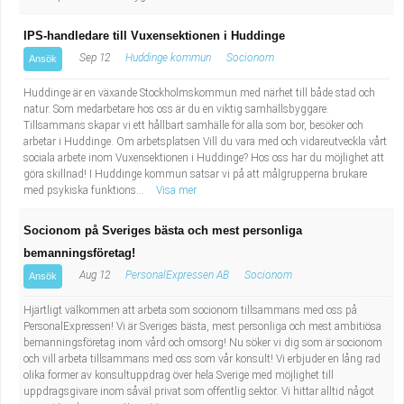
IPS-handledare till Vuxensektionen i Huddinge
Sep 12
Huddinge kommun
Socionom
Ansök
Huddinge är en växande Stockholmskommun med närhet till både stad och
natur. Som medarbetare hos oss är du en viktig samhällsbyggare.
Tillsammans skapar vi ett hållbart samhälle för alla som bor, besöker och
arbetar i Huddinge. Om arbetsplatsen Vill du vara med och vidareutveckla vårt
sociala arbete inom Vuxensektionen i Huddinge? Hos oss har du möjlighet att
göra skillnad! I Huddinge kommun satsar vi på att målgrupperna brukare
med psykiska funktions...
Visa mer
Socionom på Sveriges bästa och mest personliga
bemanningsföretag!
Aug 12
PersonalExpressen AB
Socionom
Ansök
Hjärtligt välkommen att arbeta som socionom tillsammans med oss på
PersonalExpressen! Vi är Sveriges bästa, mest personliga och mest ambitiösa
bemanningsföretag inom vård och omsorg! Nu söker vi dig som är socionom
och vill arbeta tillsammans med oss som vår konsult! Vi erbjuder en lång rad
olika former av konsultuppdrag över hela Sverige med möjlighet till
uppdragsgivare inom såväl privat som offentlig sektor. Vi hittar alltid något