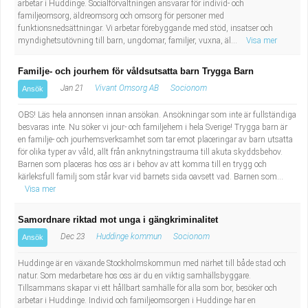
arbetar i Huddinge. Socialförvaltningen ansvarar för individ- och
familjeomsorg, äldreomsorg och omsorg för personer med
funktionsnedsättningar. Vi arbetar förebyggande med stöd, insatser och
myndighetsutövning till barn, ungdomar, familjer, vuxna, äl...
Visa mer
Familje- och jourhem för våldsutsatta barn Trygga Barn
Jan 21
Vivant Omsorg AB
Socionom
Ansök
OBS! Läs hela annonsen innan ansökan. Ansökningar som inte är fullständiga
besvaras inte. Nu söker vi jour- och familjehem i hela Sverige! Trygga barn är
en familje- och jourhemsverksamhet som tar emot placeringar av barn utsatta
för olika typer av våld, allt från anknytningstrauma till akuta skyddsbehov.
Barnen som placeras hos oss är i behov av att komma till en trygg och
kärleksfull familj som står kvar vid barnets sida oavsett vad. Barnen som...
Visa mer
Samordnare riktad mot unga i gängkriminalitet
Dec 23
Huddinge kommun
Socionom
Ansök
Huddinge är en växande Stockholmskommun med närhet till både stad och
natur. Som medarbetare hos oss är du en viktig samhällsbyggare.
Tillsammans skapar vi ett hållbart samhälle för alla som bor, besöker och
arbetar i Huddinge. Individ och familjeomsorgen i Huddinge har en