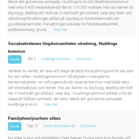
teknik och god service samspelar. Huddinge är en stor Stockholmskommun
med cirka 6 400 medarbetare och fler än 110 000 invånare. Hos oss känner du
dig trygg, delaktig och stolt när vi med kraft gör skillnad, varje dag! Barn- och
utbildningsförvaltningen jobbar på uppdrag av förskolenämnden och
grundskolenämnden. Förvaltningen ansvarar för förskoleverksamhet,
skolbarnomsorg, grund...
Visa mer
Socialsekreterare Ungdomsenheten utredning, Huddinge
kommun
Okt 2
Huddinge kommun
Socionom
Ansök
Värderar du närhet, att växa och skapa de bästa förutsättningarna för alla som
bor och verkar i Huddinge kommun? Då erbjuder vi mängder av
karriärmöjligheter i en välfungerande och växande kommun med både natur
och storstadspuls runt hörnet. Hos oss känner du dig trygg, delaktig och stolt
när vi med kraft gör skillnad, varje dag. I Huddinge kommun arbetar vi för att
skapa ett hållbart samhälle, där natur, teknik och god service samspelar.
Huddinge är en st...
Visa mer
Familjehem/jourhem sökes
Sep 12
Vivant Assistans AB
Socionom
Ansök
Nu söker vi jour- och familjehem i hela Sverige! Trygga barn är en familje- och