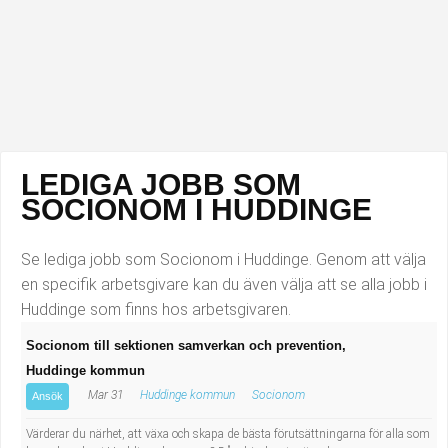
Industriell tillverkning
Behandlingsassistent/Socialpedagog
Installation, drift, underhåll
Tandsköterska
Kropps- och skönhetsvård
Budbilsförare
Kultur, media, design
Tidningsbud/Tidningsdistributör
LEDIGA JOBB SOM
SOCIONOM I HUDDINGE
Militärt arbete
Lärare i fritidshem/Fritidspedagog
Se lediga jobb som Socionom i Huddinge. Genom att välja
Naturbruk
Taxiförare/Taxichaufför
en specifik arbetsgivare kan du även välja att se alla jobb i
Huddinge som finns hos arbetsgivaren.
Naturvetenskapligt arbete
Läkarsekreterare/Vårdadmin/Medicinsk
Socionom till sektionen samverkan och prevention,
sekreterare
Pedagogiskt arbete
Huddinge kommun
Mar 31
Huddinge kommun
Socionom
Ansök
Lastbilsförare m.fl.
Sanering och renhållning
Värderar du närhet, att växa och skapa de bästa förutsättningarna för alla som