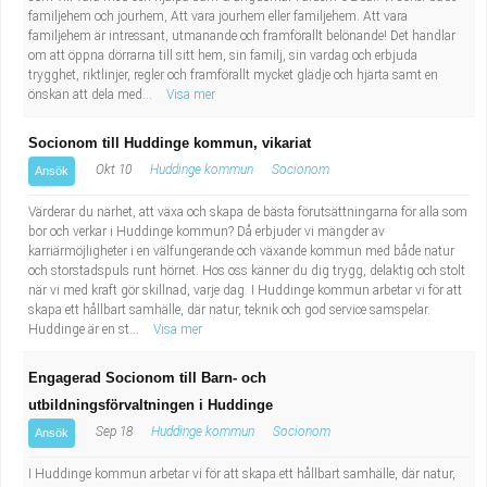
familjehem och jourhem, Att vara jourhem eller familjehem. Att vara
familjehem är intressant, utmanande och framförallt belönande! Det handlar
om att öppna dörrarna till sitt hem, sin familj, sin vardag och erbjuda
trygghet, riktlinjer, regler och framförallt mycket glädje och hjärta samt en
önskan att dela med...
Visa mer
Socionom till Huddinge kommun, vikariat
Okt 10
Huddinge kommun
Socionom
Ansök
Värderar du närhet, att växa och skapa de bästa förutsättningarna för alla som
bor och verkar i Huddinge kommun? Då erbjuder vi mängder av
karriärmöjligheter i en välfungerande och växande kommun med både natur
och storstadspuls runt hörnet. Hos oss känner du dig trygg, delaktig och stolt
när vi med kraft gör skillnad, varje dag. I Huddinge kommun arbetar vi för att
skapa ett hållbart samhälle, där natur, teknik och god service samspelar.
Huddinge är en st...
Visa mer
Engagerad Socionom till Barn- och
utbildningsförvaltningen i Huddinge
Sep 18
Huddinge kommun
Socionom
Ansök
I Huddinge kommun arbetar vi för att skapa ett hållbart samhälle, där natur,