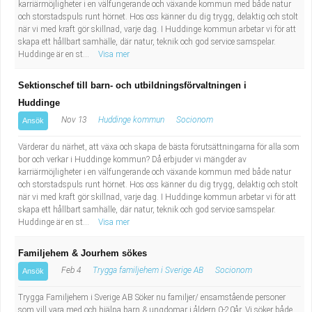
karriärmöjligheter i en välfungerande och växande kommun med både natur
och storstadspuls runt hörnet. Hos oss känner du dig trygg, delaktig och stolt
när vi med kraft gör skillnad, varje dag. I Huddinge kommun arbetar vi för att
skapa ett hållbart samhälle, där natur, teknik och god service samspelar.
Huddinge är en st...
Visa mer
Sektionschef till barn- och utbildningsförvaltningen i
Huddinge
Nov 13
Huddinge kommun
Socionom
Ansök
Värderar du närhet, att växa och skapa de bästa förutsättningarna för alla som
bor och verkar i Huddinge kommun? Då erbjuder vi mängder av
karriärmöjligheter i en välfungerande och växande kommun med både natur
och storstadspuls runt hörnet. Hos oss känner du dig trygg, delaktig och stolt
när vi med kraft gör skillnad, varje dag. I Huddinge kommun arbetar vi för att
skapa ett hållbart samhälle, där natur, teknik och god service samspelar.
Huddinge är en st...
Visa mer
Familjehem & Jourhem sökes
Feb 4
Trygga familjehem i Sverige AB
Socionom
Ansök
Trygga Familjehem i Sverige AB Söker nu familjer/ ensamstående personer
som vill vara med och hjälpa barn & ungdomar i åldern 0-20år. Vi söker både