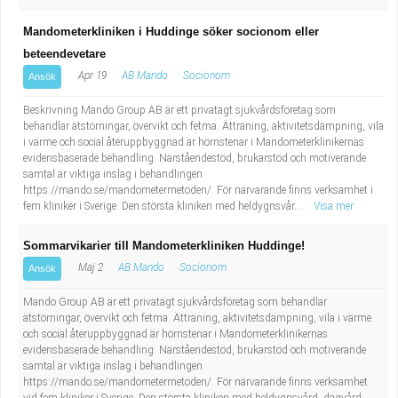
Mandometerkliniken i Huddinge söker socionom eller
beteendevetare
Apr 19
AB Mando
Socionom
Ansök
Beskrivning Mando Group AB är ett privatägt sjukvårdsföretag som
behandlar ätstörningar, övervikt och fetma. Ätträning, aktivitetsdämpning, vila
i värme och social återuppbyggnad är hörnstenar i Mandometerklinikernas
evidensbaserade behandling. Närståendestöd, brukarstöd och motiverande
samtal är viktiga inslag i behandlingen
https://mando.se/mandometermetoden/. För närvarande finns verksamhet i
fem kliniker i Sverige. Den största kliniken med heldygnsvår...
Visa mer
Sommarvikarier till Mandometerkliniken Huddinge!
Maj 2
AB Mando
Socionom
Ansök
Mando Group AB är ett privatägt sjukvårdsföretag som behandlar
ätstörningar, övervikt och fetma. Ätträning, aktivitetsdämpning, vila i värme
och social återuppbyggnad är hörnstenar i Mandometerklinikernas
evidensbaserade behandling. Närståendestöd, brukarstöd och motiverande
samtal är viktiga inslag i behandlingen
https://mando.se/mandometermetoden/. För närvarande finns verksamhet