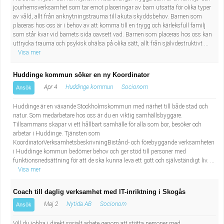
jourhemsverksamhet som tar emot placeringar av barn utsatta för olika typer
av våld, allt från anknytningstrauma till akuta skyddsbehov. Barnen som
placeras hos oss är i behov av att komma till en trygg och kärleksfull familj
som står kvar vid barnets sida oavsett vad. Barnen som placeras hos oss kan
uttrycka trauma och psykisk ohälsa på olika sätt, allt från självdestruktivt ...
Visa mer
Huddinge kommun söker en ny Koordinator
Apr 4
Huddinge kommun
Socionom
Ansök
Huddinge är en växande Stockholmskommun med närhet till både stad och
natur. Som medarbetare hos oss är du en viktig samhällsbyggare.
Tillsammans skapar vi ett hållbart samhälle för alla som bor, besöker och
arbetar i Huddinge. Tjänsten som
KoordinatorVerksamhetsbeskrivningBistånd- och förebyggande verksamheten
i Huddinge kommun bedömer behov och ger stöd till personer med
funktionsnedsättning för att de ska kunna leva ett gott och självständigt liv. ...
Visa mer
Coach till daglig verksamhet med IT-inriktning i Skogås
Maj 2
Nytida AB
Socionom
Ansök
Vill du jobba i direkt socialt arbete genom att stötta personer med