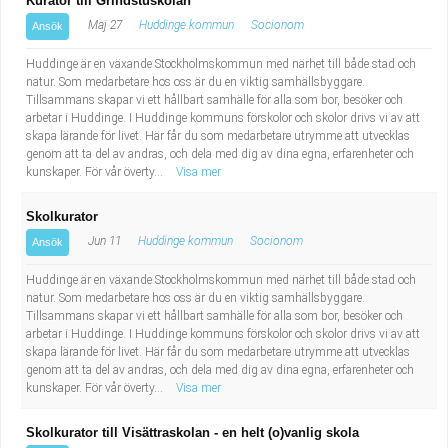
Kurator till Grindstuskolan
Maj 27
Huddinge kommun
Socionom
Ansök
Huddinge är en växande Stockholmskommun med närhet till både stad och
natur. Som medarbetare hos oss är du en viktig samhällsbyggare.
Tillsammans skapar vi ett hållbart samhälle för alla som bor, besöker och
arbetar i Huddinge. I Huddinge kommuns förskolor och skolor drivs vi av att
skapa lärande för livet. Här får du som medarbetare utrymme att utvecklas
genom att ta del av andras, och dela med dig av dina egna, erfarenheter och
kunskaper. För vår överty...
Visa mer
Skolkurator
Jun 11
Huddinge kommun
Socionom
Ansök
Huddinge är en växande Stockholmskommun med närhet till både stad och
natur. Som medarbetare hos oss är du en viktig samhällsbyggare.
Tillsammans skapar vi ett hållbart samhälle för alla som bor, besöker och
arbetar i Huddinge. I Huddinge kommuns förskolor och skolor drivs vi av att
skapa lärande för livet. Här får du som medarbetare utrymme att utvecklas
genom att ta del av andras, och dela med dig av dina egna, erfarenheter och
kunskaper. För vår överty...
Visa mer
Skolkurator till Visättraskolan - en helt (o)vanlig skola