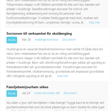
natur. Som medarbetare hos oss är du en viktig samhällsbyggare.
Tillsammans skapar vi ett hållbart samhälle för alla som bor, besöker och
arbetar i Huddinge. Socialförvaltningen ansvarar för individ- och
familjeomsorg, äldreomsorg och omsorg för personer med
funktionsnedsättningar. Vi arbetar förebyggande med stöd, insatser och
myndighetsutövning till barn, ungdomar, familjer, vuxna, äl...
Visa mer
Socionom till verksamhet för skolåtergång
Mar 28
Huddinge kommun
Socionom
Ansök
Huddinge är en växande Stockholmskommun med närhet till både stad och
natur. Som medarbetare hos oss är du en viktig samhällsbyggare.
Tillsammans skapar vi ett hållbart samhälle för alla som bor, besöker och
arbetar i Huddinge. Barn- och utbildningsförvaltningen jobbar på uppdrag av
förskolenämnden och grundskolenämnden. Förvaltningen ansvarar för
förskoleverksamhet, skolbarnomsorg, grundskola och anpassad grundskola.
Vårt viktigaste uppdrag är att ge all...
Visa mer
Familjehem/jourhem sökes
Jan 24
Vivant Assistans AB
Socionom
Ansök
Nu söker vi jour- och familjehem i hela Sverige! Trygga barn är en familje- och
jourhemsverksamhet som tar emot placeringar av barn utsatta för olika typer