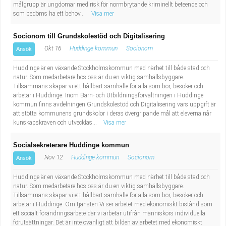
målgrupp är ungdomar med risk för normbrytande kriminellt beteende och
som bedöms ha ett behov...
Visa mer
Socionom till Grundskolestöd och Digitalisering
Okt 16
Huddinge kommun
Socionom
Ansök
Huddinge är en växande Stockholmskommun med närhet till både stad och
natur. Som medarbetare hos oss är du en viktig samhällsbyggare.
Tillsammans skapar vi ett hållbart samhälle för alla som bor, besöker och
arbetar i Huddinge. Inom Barn- och Utbildningsförvaltningen i Huddinge
kommun finns avdelningen Grundskolestöd och Digitalisering vars uppgift är
att stötta kommunens grundskolor i deras övergripande mål att eleverna når
kunskapskraven och utvecklas...
Visa mer
Socialsekreterare Huddinge kommun
Nov 12
Huddinge kommun
Socionom
Ansök
Huddinge är en växande Stockholmskommun med närhet till både stad och
natur. Som medarbetare hos oss är du en viktig samhällsbyggare.
Tillsammans skapar vi ett hållbart samhälle för alla som bor, besöker och
arbetar i Huddinge. Om tjänsten Vi ser arbetet med ekonomiskt bistånd som
ett socialt förändringsarbete där vi arbetar utifrån människors individuella
förutsättningar. Det är inte ovanligt att bilden av arbetet med ekonomiskt