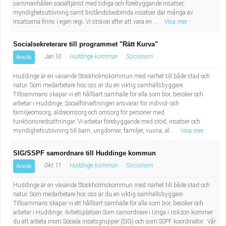
sammanhållen socialtjänst med tidiga och förebyggande insatser,
myndighetsutövning samt biståndsbedömda insatser där många av
insatserna finns i egen regi. Vi strävar efter att vara en ...
Visa mer
Socialsekreterare till programmet "Rätt Kurva"
Jan 10
Huddinge kommun
Socionom
Ansök
Huddinge är en växande Stockholmskommun med närhet till både stad och
natur. Som medarbetare hos oss är du en viktig samhällsbyggare.
Tillsammans skapar vi ett hållbart samhälle för alla som bor, besöker och
arbetar i Huddinge. Socialförvaltningen ansvarar för individ- och
familjeomsorg, äldreomsorg och omsorg för personer med
funktionsnedsättningar. Vi arbetar förebyggande med stöd, insatser och
myndighetsutövning till barn, ungdomar, familjer, vuxna, äl...
Visa mer
SIG/SSPF samordnare till Huddinge kommun
Okt 11
Huddinge kommun
Socionom
Ansök
Huddinge är en växande Stockholmskommun med närhet till både stad och
natur. Som medarbetare hos oss är du en viktig samhällsbyggare.
Tillsammans skapar vi ett hållbart samhälle för alla som bor, besöker och
arbetar i Huddinge. Arbetsplatsen Som samordnare i Unga i riskzon kommer
du att arbeta inom Sociala insatsgrupper (SIG) och som SSPF koordinator. Vår