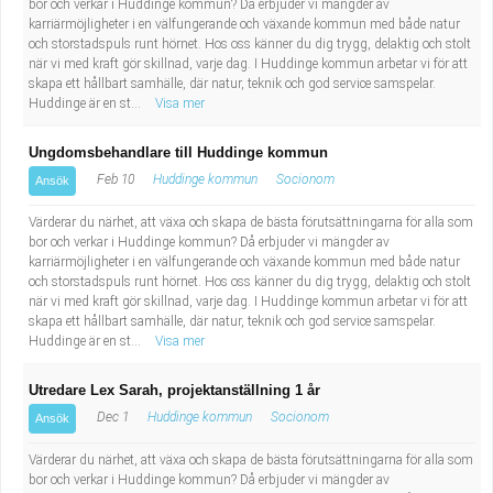
bor och verkar i Huddinge kommun? Då erbjuder vi mängder av
Fastighetsskötare
Socialt arbete
karriärmöjligheter i en välfungerande och växande kommun med både natur
och storstadspuls runt hörnet. Hos oss känner du dig trygg, delaktig och stolt
Informatör/Kommunikatör
när vi med kraft gör skillnad, varje dag. I Huddinge kommun arbetar vi för att
Säkerhetsarbete
skapa ett hållbart samhälle, där natur, teknik och god service samspelar.
Huddinge är en st...
Visa mer
Brevbärare
Tekniskt arbete
Ungdomsbehandlare till Huddinge kommun
Sjuksköterska, grundutbildad
Transport
Feb 10
Huddinge kommun
Socionom
Ansök
Värderar du närhet, att växa och skapa de bästa förutsättningarna för alla som
Kock, storhushåll
bor och verkar i Huddinge kommun? Då erbjuder vi mängder av
karriärmöjligheter i en välfungerande och växande kommun med både natur
Undersköterska, vård- o specialavd. o mottagning
och storstadspuls runt hörnet. Hos oss känner du dig trygg, delaktig och stolt
när vi med kraft gör skillnad, varje dag. I Huddinge kommun arbetar vi för att
skapa ett hållbart samhälle, där natur, teknik och god service samspelar.
Bibliotekarie
Huddinge är en st...
Visa mer
Administrativ assistent
Utredare Lex Sarah, projektanställning 1 år
Dec 1
Huddinge kommun
Socionom
Ansök
Lärare i gymnasiet
Värderar du närhet, att växa och skapa de bästa förutsättningarna för alla som
bor och verkar i Huddinge kommun? Då erbjuder vi mängder av